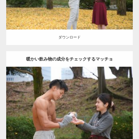
ダウンロード
暖かい飲み物の成分をチェックするマッチョ
Update:
2021.07.8
Category:
公園のマッチョ
その他
AKIHITO(細マッチョ)
上腕三頭筋
肩
ダウンロード