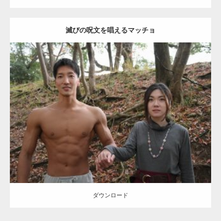
滅びの呪文を唱えるマッチョ
【TV】TBS番組「ひるおび」にてマッスルプ
ラスが紹介されま…
Update:
2021.07.8
TOKYO FMラジオ番組「ONE MORNING」
Category:
公園のマッチョ
その他
AKIHITO(細マッチョ)
大胸筋
腹筋
で紹介さ…
ダウンロード
NHK「所さん！事件ですよ」に取材されまし
た（6/8放送）
ダウンロード
映画「黄金泥棒」へマッスルプラスメンバー