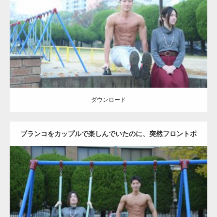
Category:
公園のマッチョ
その他
AKIHITO(細マッチョ)
腹筋
ダウンロード
ダウンロード
ブランコをカップルで楽しんでいたのに、突然フロントポ
ーズをするマッチョ
Update:
2021.07.6
Category:
公園のマッチョ
その他
AKIHITO(細マッチョ)
腹筋
大胸筋