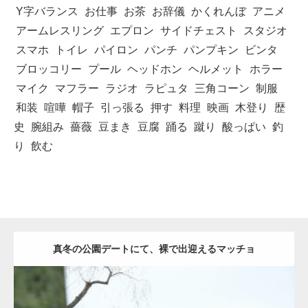
Y字バランス
お仕事
お茶
お辞儀
かくれんぼ
アニメ
アームレスリング
エプロン
サイドチェスト
スタジオ
スマホ
トイレ
パイロン
パンチ
パンプキン
ビンタ
ブロッコリー
プール
ヘッドホン
ヘルメット
ホラー
マイク
マフラー
ラジオ
ラピュタ
三角コーン
制服
和装
喧嘩
帽子
引っ張る
押す
料理
映画
木登り
歴
史
腕組み
薔薇
豆まき
豆腐
踊る
蹴り
酸っぱい
釣
り
飲む
真冬の公園デートにて、裸で出迎えるマッチョ