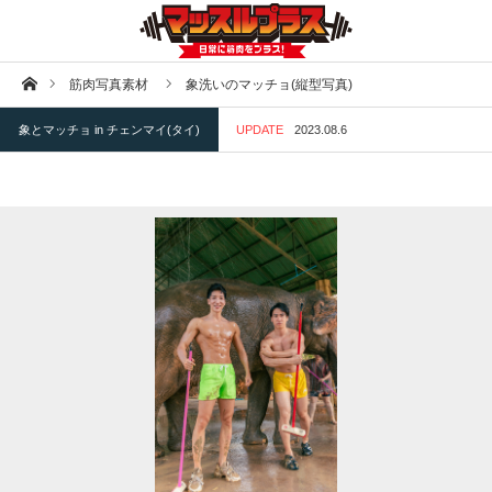
ホーム
筋肉写真素材
象洗いのマッチョ(縦型写真)
象とマッチョ in チェンマイ(タイ)
UPDATE
2023.08.6