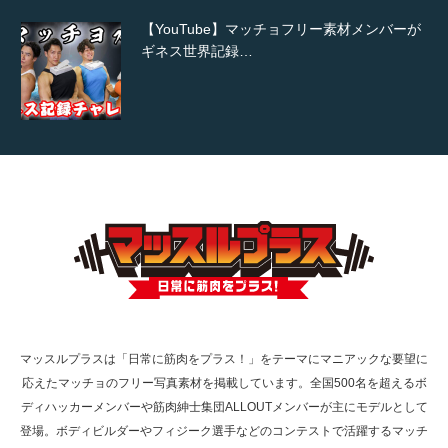
【YouTube】マッチョフリー素材メンバーが
ギネス世界記録…
【TV】TBS番組「ひるおび」にてマッスルプ
ラスが紹介されま…
TOKYO FMラジオ番組「ONE MORNING」
で紹介さ…
マッスルプラスは「日常に筋肉をプラス！」をテーマにマニアックな要望に
応えたマッチョのフリー写真素材を掲載しています。全国500名を超えるボ
NHK「所さん！事件ですよ」に取材されまし
ディハッカーメンバーや筋肉紳士集団ALLOUTメンバーが主にモデルとして
た（6/8放送）
登場。ボディビルダーやフィジーク選手などのコンテストで活躍するマッチ