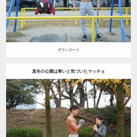
ダウンロード
ダウンロード
真冬の公園は寒いと気づいたマッチョ
Update:
2021.07.8
Category:
公園のマッチョ
その他
AKIHITO(細マッチョ)
上腕三頭筋
肩
ダウンロード