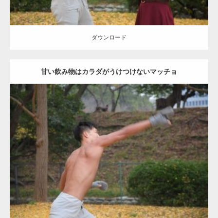
ダウンロード
甘い飲み物はカラダがうけつけないマッチョ
Update:
2021.07.8
Category:
公園のマッチョ
その他
AKIHITO(細マッチョ)
背中
ダウンロード