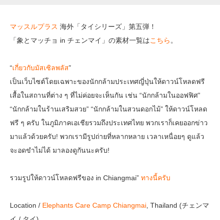
マッスルプラス
海外「タイシリーズ」第五弾！
「象とマッチョ in チェンマイ」の素材一覧は
こちら
。
“
เกี่ยวกับมัสเซิลพลัส
”
เป็นเว็บไซต์โดยเฉพาะของนักกล้ามประเทศญี่ปุ่นให้ดาวน์โหลดฟรี
เสื้อในสถานที่ต่าง ๆ ที่ไม่ค่อยจะเห็นกัน เช่น “นักกล้ามในออฟฟิศ”
“นักกล้ามในร้านเสริมสวย” “นักกล้ามในสวนดอกไม้” ให้ดาวน์โหลด
ฟรี ๆ ครับ ในภูมิภาคเอเชียรวมถึงประเทศไทย พวกเราก็เคยออกข่าว
มาแล้วด้วยครับ! พวกเรามีรูปถ่ายที่หลากหลาย เวลาเหนื่อยๆ ดูแล้ว
จะอดขำไม่ได้ มาลองดูกันนะครับ!
รวมรูปให้ดาวน์โหลดฟรีของ in Chiangmai”
ทางนี้ครับ
Location /
Elephants Care Camp Chiangmai
, Thailand (チェンマ
イ / タイ)