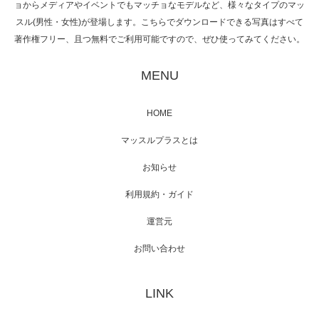
ョからメディアやイベントでもマッチョなモデルなど、様々なタイプのマッ
スル(男性・女性)が登場します。こちらでダウンロードできる写真はすべて
著作権フリー、且つ無料でご利用可能ですので、ぜひ使ってみてください。
映画「黄金泥棒」へマッスルプラスメンバー
が出演
MENU
HOME
映画「メカバース」舞台挨拶へマッスルプラ
マッスルプラスとは
スメンバーが出演（3…
お知らせ
利用規約・ガイド
運営元
【TV】NHK BS「COOL JAPAN 」にてマッス
ルプ…
お問い合わせ
LINK
【WEB】「猫と焼き芋とマッチョ」の素材を