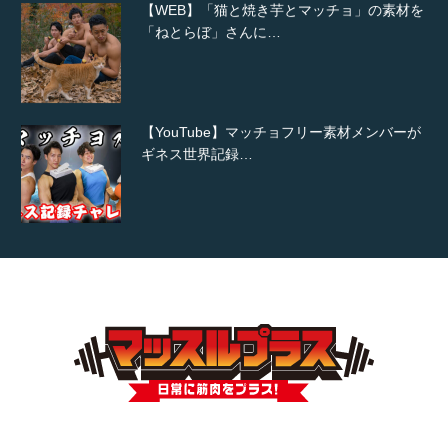
【WEB】「猫と焼き芋とマッチョ」の素材を
「ねとらぼ」さんに…
【YouTube】マッチョフリー素材メンバーが
ギネス世界記録…
【TV】TBS番組「ひるおび」にてマッスルプ
ラスが紹介されま…
TOKYO FMラジオ番組「ONE MORNING」
で紹介さ…