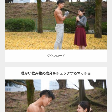
Update:
2021.07.8
Category:
公園のマッチョ
その他
AKIHITO(細マッチョ)
上腕三頭筋
肩
ダウンロード
ダウンロード
暖かい飲み物の成分をチェックするマッチョ
Update:
2021.07.8
Category:
公園のマッチョ
その他
AKIHITO(細マッチョ)
上腕三頭筋