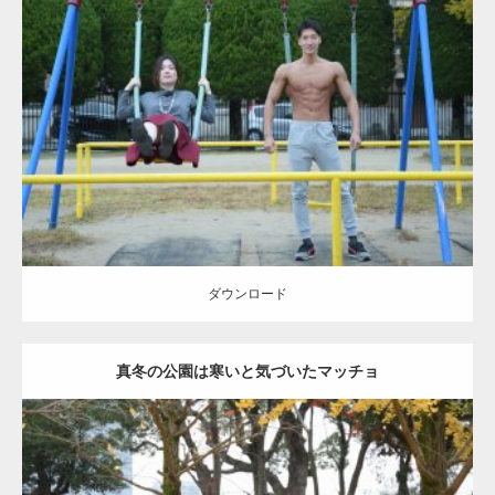
Update:
2021.07.6
Category:
公園のマッチョ
その他
AKIHITO(細マッチョ)
腹筋
大胸筋
ダウンロード
ダウンロード
真冬の公園は寒いと気づいたマッチョ