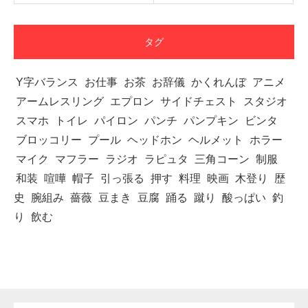
タグ
Y字バランス
お仕事
お茶
お辞儀
かくれんぼ
アニメ
アームレスリング
エプロン
サイドチェスト
スタジオ
スマホ
トイレ
パイロン
パンチ
パンプキン
ビンタ
ブロッコリー
プール
ヘッドホン
ヘルメット
ホラー
マイク
マフラー
ラジオ
ラピュタ
三角コーン
制服
和装
喧嘩
帽子
引っ張る
押す
料理
映画
木登り
歴
史
腕組み
薔薇
豆まき
豆腐
踊る
蹴り
酸っぱい
釣
り
飲む