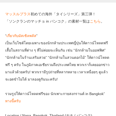
マッスルプラス
初めての海外「タイシリーズ」第三弾！
「ソンクランのマッチョ in バンコク」の素材一覧は
こちら
。
“
เกี่ยวกับมัสเซิลพลัส
”
เป็นเว็บไซต์โดยเฉพาะของนักกล้ามประเทศญี่ปุ่นให้ดาวน์โหลดฟรี
เสื้อในสถานที่ต่าง ๆ ที่ไม่ค่อยจะเห็นกัน เช่น “นักกล้ามในออฟฟิศ”
“นักกล้ามในร้านเสริมสวย” “นักกล้ามในสวนดอกไม้” ให้ดาวน์โหลด
ฟรี ๆ ครับ ในภูมิภาคเอเชียรวมถึงประเทศไทย พวกเราก็เคยออกข่าว
มาแล้วด้วยครับ! พวกเรามีรูปถ่ายที่หลากหลาย เวลาเหนื่อยๆ ดูแล้ว
จะอดขำไม่ได้ มาลองดูกันนะครับ!
รวมรูปให้ดาวน์โหลดฟรีของ นักเพาะกายสงกรานต์ in Bangkok”
ทางนี้ครับ
Location / Nana, Bangkok, Thailand (ナナ / バンコク)