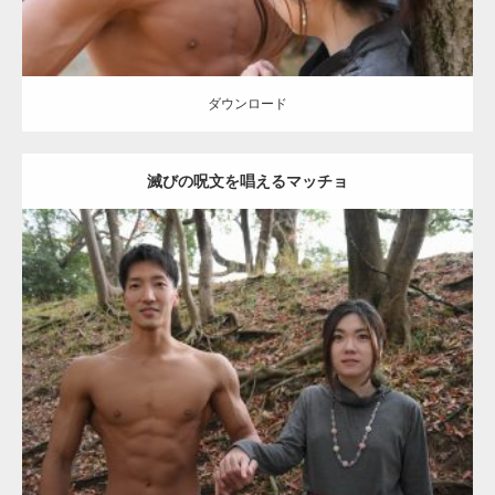
【YouTube】マッチョフリー素材メンバーが
ギネス世界記録…
ダウンロード
滅びの呪文を唱えるマッチョ
【TV】TBS番組「ひるおび」にてマッスルプ
ラスが紹介されま…
Update:
2021.07.8
TOKYO FMラジオ番組「ONE MORNING」
Category:
公園のマッチョ
その他
AKIHITO(細マッチョ)
大胸筋
腹筋
で紹介さ…
ダウンロード
NHK「所さん！事件ですよ」に取材されまし
た（6/8放送）