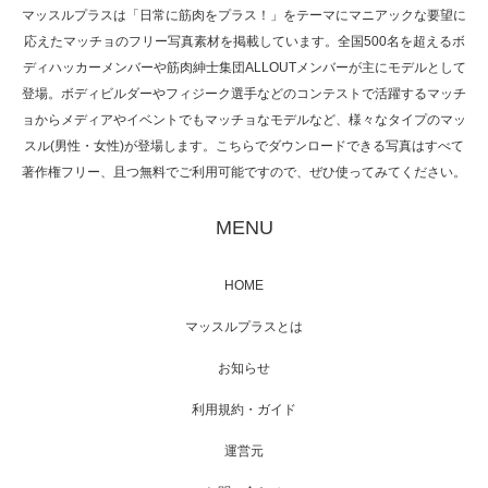
マッスルプラスは「日常に筋肉をプラス！」をテーマにマニアックな要望に
応えたマッチョのフリー写真素材を掲載しています。全国500名を超えるボ
NHK「所さん！事件ですよ」に取材されまし
ディハッカーメンバーや筋肉紳士集団ALLOUTメンバーが主にモデルとして
た（6/8放送）
登場。ボディビルダーやフィジーク選手などのコンテストで活躍するマッチ
ョからメディアやイベントでもマッチョなモデルなど、様々なタイプのマッ
スル(男性・女性)が登場します。こちらでダウンロードできる写真はすべて
著作権フリー、且つ無料でご利用可能ですので、ぜひ使ってみてください。
映画「黄金泥棒」へマッスルプラスメンバー
が出演
MENU
HOME
映画「メカバース」舞台挨拶へマッスルプラ
マッスルプラスとは
スメンバーが出演（3…
お知らせ
利用規約・ガイド
運営元
【TV】NHK BS「COOL JAPAN 」にてマッス
ルプ…