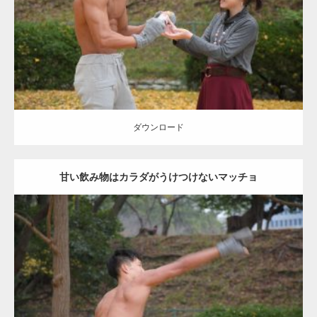
肩
ダウンロード
ダウンロード
甘い飲み物はカラダがうけつけないマッチョ
Update:
2021.07.8
Category:
公園のマッチョ
その他
AKIHITO(細マッチョ)
背中
ダウンロード