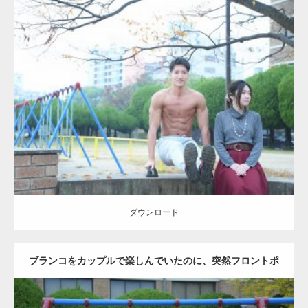
Update:
2021.07.6
Category:
公園のマッチョ
その他
AKIHITO(細マッチョ)
腹筋
ダウンロード
ダウンロード
ブランコをカップルで楽しんでいたのに、突然フロントポ
ーズをするマッチョ