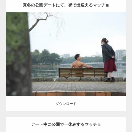
真冬の公園デートにて、裸で出迎えるマッチョ
Update:
2021.07.8
Category:
公園のマッチョ
その他
AKIHITO(細マッチョ)
背中
ダウンロード
ダウンロード
デート中に公園で一休みするマッチョ