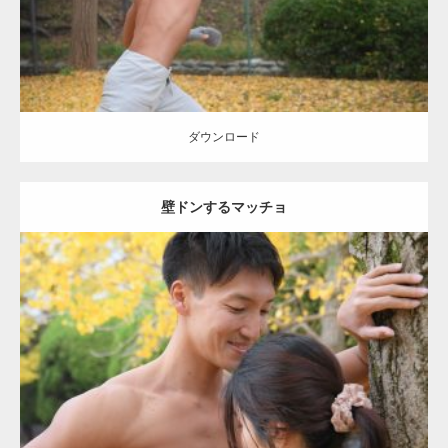
ダウンロード
壁ドンするマッチョ
Update:
2021.07.8
Category:
公園のマッチョ
その他
AKIHITO(細マッチョ)
大胸筋
肩
腹
筋
ダウンロード