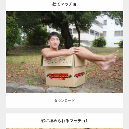
捨てマッチョ
Update:
2023.04.28
Category:
公園のマッチョ
オレンジの人
AKIHITO(細マッチョ)
脚
捨
てマッチョ
ダウンロード
ダウンロード
砂に埋められるマッチョ1