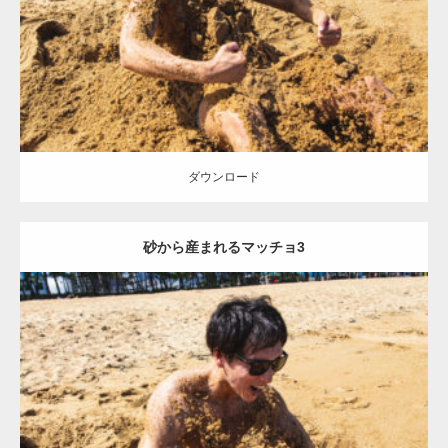
ダウンロード
ダウンロード
砂から産まれるマッチョ3
Update:
2021.07.8
Category:
海のマッチョ
オレンジの人
AKIHITO(細マッチョ)
ダウンロード