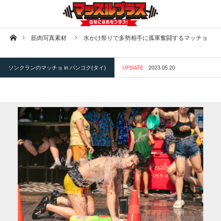
ホーム
筋肉写真素材
水かけ祭りで多勢相手に孤軍奮闘するマッチョ
ソンクランのマッチョ in バンコク(タイ)
UPDATE
2023.05.20