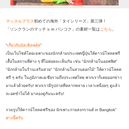
マッスルプラス
初めての海外「タイシリーズ」第三弾！
「ソンクランのマッチョ in バンコク」の素材一覧は
こちら
。
“
เกี่ยวกับมัสเซิลพลัส
”
เป็นเว็บไซต์โดยเฉพาะของนักกล้ามประเทศญี่ปุ่นให้ดาวน์โหลดฟรี
เสื้อในสถานที่ต่าง ๆ ที่ไม่ค่อยจะเห็นกัน เช่น “นักกล้ามในออฟฟิศ”
“นักกล้ามในร้านเสริมสวย” “นักกล้ามในสวนดอกไม้” ให้ดาวน์โหลด
ฟรี ๆ ครับ ในภูมิภาคเอเชียรวมถึงประเทศไทย พวกเราก็เคยออกข่าว
มาแล้วด้วยครับ! พวกเรามีรูปถ่ายที่หลากหลาย เวลาเหนื่อยๆ ดูแล้ว
จะอดขำไม่ได้ มาลองดูกันนะครับ!
รวมรูปให้ดาวน์โหลดฟรีของ นักเพาะกายสงกรานต์ in Bangkok”
ทางนี้ครับ