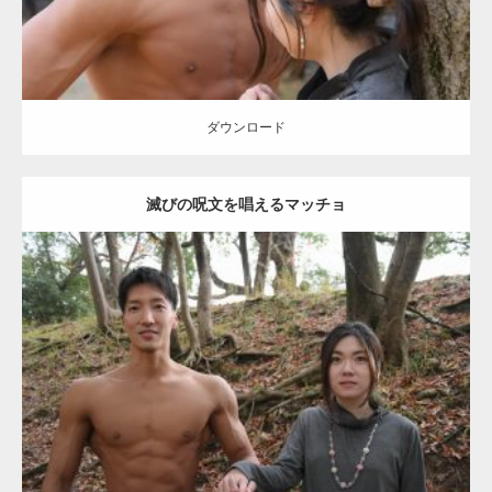
【YouTube】マッチョフリー素材メンバーが
ギネス世界記録…
ダウンロード
滅びの呪文を唱えるマッチョ
【TV】TBS番組「ひるおび」にてマッスルプ
ラスが紹介されま…
Update:
2021.07.8
TOKYO FMラジオ番組「ONE MORNING」
Category:
公園のマッチョ
その他
AKIHITO(細マッチョ)
大胸筋
腹筋
で紹介さ…
ダウンロード
NHK「所さん！事件ですよ」に取材されまし