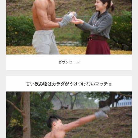
Category:
公園のマッチョ
その他
AKIHITO(細マッチョ)
上腕三頭筋
肩
ダウンロード
ダウンロード
甘い飲み物はカラダがうけつけないマッチョ
Update:
2021.07.8
Category:
公園のマッチョ
その他
AKIHITO(細マッチョ)
背中