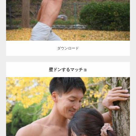
ダウンロード
ダウンロード
壁ドンするマッチョ
Update:
2021.07.8
Category:
公園のマッチョ
その他
AKIHITO(細マッチョ)
大胸筋
肩
腹
筋
ダウンロード