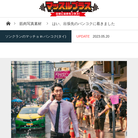
ホーム
筋肉写真素材
はい、出張先のバンコクに着きました
ソンクランのマッチョ in バンコク(タイ)
UPDATE
2023.05.20