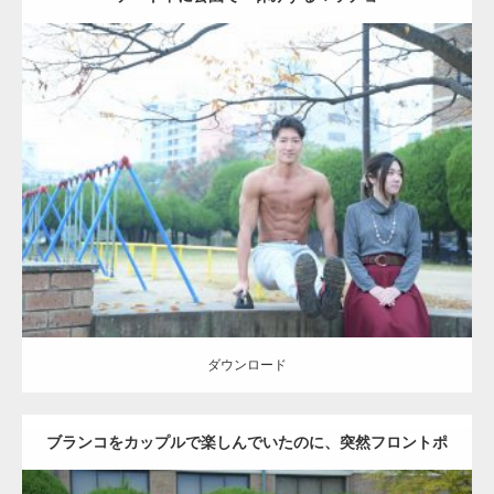
Update:
2021.07.6
Category:
公園のマッチョ
その他
AKIHITO(細マッチョ)
腹筋
ダウンロード
ダウンロード
ブランコをカップルで楽しんでいたのに、突然フロントポ