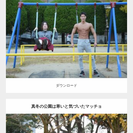
ーズをするマッチョ
Update:
2021.07.6
Category:
公園のマッチョ
その他
AKIHITO(細マッチョ)
腹筋
大胸筋
ダウンロード
ダウンロード
真冬の公園は寒いと気づいたマッチョ