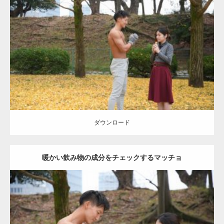
Update:
2021.07.8
Category:
公園のマッチョ
その他
AKIHITO(細マッチョ)
上腕三頭筋
肩
ダウンロード
ダウンロード
暖かい飲み物の成分をチェックするマッチョ
Update:
2021.07.8