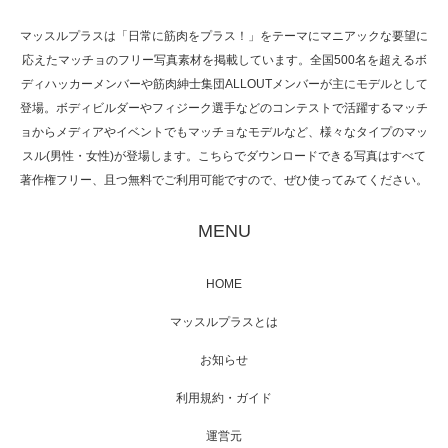
マッスルプラスは「日常に筋肉をプラス！」をテーマにマニアックな要望に
応えたマッチョのフリー写真素材を掲載しています。全国500名を超えるボ
NHK「所さん！事件ですよ」に取材されまし
ディハッカーメンバーや筋肉紳士集団ALLOUTメンバーが主にモデルとして
た（6/8放送）
登場。ボディビルダーやフィジーク選手などのコンテストで活躍するマッチ
ョからメディアやイベントでもマッチョなモデルなど、様々なタイプのマッ
スル(男性・女性)が登場します。こちらでダウンロードできる写真はすべて
著作権フリー、且つ無料でご利用可能ですので、ぜひ使ってみてください。
映画「黄金泥棒」へマッスルプラスメンバー
が出演
MENU
HOME
映画「メカバース」舞台挨拶へマッスルプラ
マッスルプラスとは
スメンバーが出演（3…
お知らせ
利用規約・ガイド
運営元
【TV】NHK BS「COOL JAPAN 」にてマッス