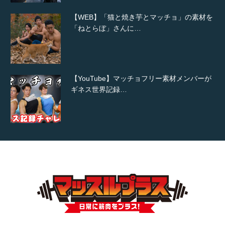
【WEB】「猫と焼き芋とマッチョ」の素材を
「ねとらぼ」さんに…
【YouTube】マッチョフリー素材メンバーが
ギネス世界記録…
【TV】TBS番組「ひるおび」にてマッスルプ
ラスが紹介されま…
TOKYO FMラジオ番組「ONE MORNING」
で紹介さ…