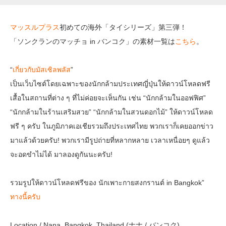
マッスルプラス
初めての海外「タイシリーズ」第三弾！
「ソンクランのマッチョ in バンコク」の素材一覧は
こちら
。
“
เกี่ยวกับมัสเซิลพลัส
”
เป็นเว็บไซต์โดยเฉพาะของนักกล้ามประเทศญี่ปุ่นให้ดาวน์โหลดฟรี
เสื้อในสถานที่ต่าง ๆ ที่ไม่ค่อยจะเห็นกัน เช่น “นักกล้ามในออฟฟิศ”
“นักกล้ามในร้านเสริมสวย” “นักกล้ามในสวนดอกไม้” ให้ดาวน์โหลด
ฟรี ๆ ครับ ในภูมิภาคเอเชียรวมถึงประเทศไทย พวกเราก็เคยออกข่าว
มาแล้วด้วยครับ! พวกเรามีรูปถ่ายที่หลากหลาย เวลาเหนื่อยๆ ดูแล้ว
จะอดขำไม่ได้ มาลองดูกันนะครับ!
รวมรูปให้ดาวน์โหลดฟรีของ นักเพาะกายสงกรานต์ in Bangkok”
ทางนี้ครับ
Location / Nana, Bangkok, Thailand (ナナ / バンコク)