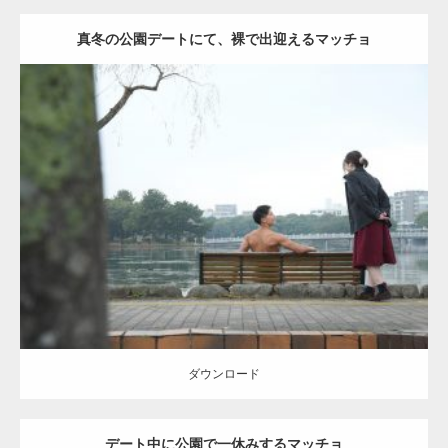
真冬の公園デートにて、裸で出迎えるマッチョ
Update:
2021.07.8
Category:
公園のマッチョ
その他
AKIHITO(細マッチョ)
背中
ダウンロード
ダウンロード
デート中に公園で一休みするマッチョ