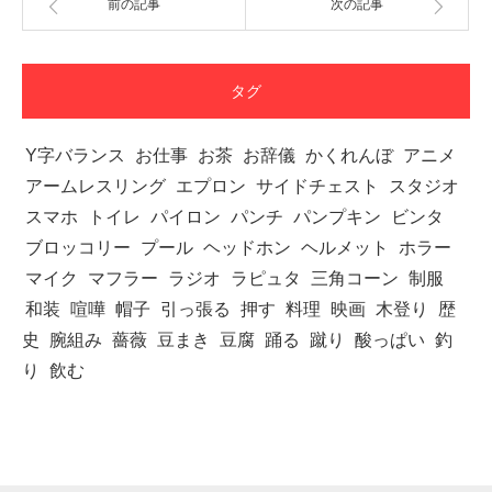
前の記事
次の記事
タグ
Y字バランス
お仕事
お茶
お辞儀
かくれんぼ
アニメ
アームレスリング
エプロン
サイドチェスト
スタジオ
スマホ
トイレ
パイロン
パンチ
パンプキン
ビンタ
ブロッコリー
プール
ヘッドホン
ヘルメット
ホラー
マイク
マフラー
ラジオ
ラピュタ
三角コーン
制服
和装
喧嘩
帽子
引っ張る
押す
料理
映画
木登り
歴
史
腕組み
薔薇
豆まき
豆腐
踊る
蹴り
酸っぱい
釣
り
飲む