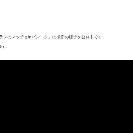
ンクランのマッチョinバンコク」の撮影の様子を公開中です↓
ับ ↓