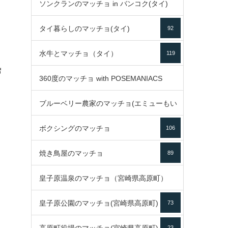
ソンクランのマッチョ in バンコク(タイ)
35
タイ暮らしのマッチョ(タイ)
92
85
水牛とマッチョ（タイ）
119
ี
360度のマッチョ with POSEMANIACS
ด
ブルーベリー農家のマッチョ(エミューもい
49
ボクシングのマッチョ
るよ)
106
72
焼き鳥屋のマッチョ
89
皇子原温泉のマッチョ（宮崎県高原町）
皇子原公園のマッチョ(宮崎県高原町)
73
133
23