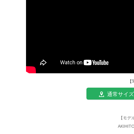
【
通常サイズ
【モデ
AKIHI