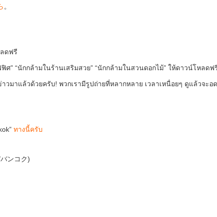
ら
。
หลดฟรี
นออฟฟิศ” “นักกล้ามในร้านเสริมสวย” “นักกล้ามในสวนดอกไม้” ให้ดาวน์โหลดฟร
าวมาแล้วด้วยครับ! พวกเรามีรูปถ่ายที่หลากหลาย เวลาเหนื่อยๆ ดูแล้วจะอ
kok”
ทางนี้ครับ
通り/バンコク)