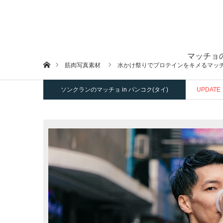
マッチョ
ホーム
筋肉写真素材
水かけ祭りでプロテインをキメるマッ
ソンクランのマッチョ in バンコク(タイ)
UPDATE