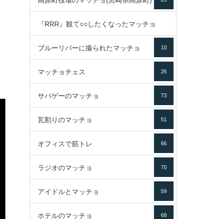
高原町役場のマッチョ(宮崎県高原町)
『RRR』観て○○したくなったマッチョ
ブルーリバーに撮られたマッチョ
10
16
マッチョチェス
26
サバゲーのマッチョ
73
瓦割りのマッチョ
51
オフィスで筋トレ
66
ラジオのマッチョ
70
アイドルとマッチョ
59
ホテルのマッチョ
68