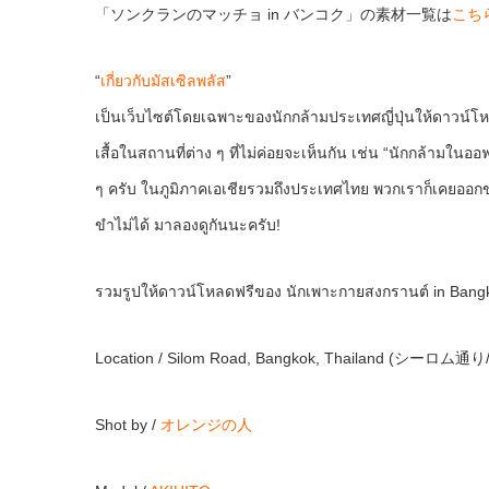
「ソンクランのマッチョ in バンコク」の素材一覧は
こち
“
เกี่ยวกับมัสเซิลพลัส
”
เป็นเว็บไซต์โดยเฉพาะของนักกล้ามประเทศญี่ปุ่นให้ดาวน์โ
เสื้อในสถานที่ต่าง ๆ ที่ไม่ค่อยจะเห็นกัน เช่น “นักกล้ามใ
ๆ ครับ ในภูมิภาคเอเชียรวมถึงประเทศไทย พวกเราก็เคยออกข่
ขำไม่ได้ มาลองดูกันนะครับ!
รวมรูปให้ดาวน์โหลดฟรีของ นักเพาะกายสงกรานต์ in Bang
Location / Silom Road, Bangkok, Thailand (シーロム
Shot by /
オレンジの人