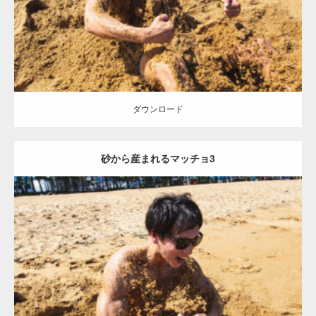
ダウンロード
ダウンロード
砂から産まれるマッチョ3
Update:
2021.07.8
Category:
海のマッチョ
オレンジの人
AKIHITO(細マッチョ)
ダウンロード