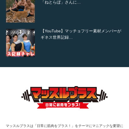
「ねとらぼ」さんに…
【YouTube】マッチョフリー素材メンバーが
ギネス世界記録…
【TV】TBS番組「ひるおび」にてマッスルプ
ラスが紹介されま…
TOKYO FMラジオ番組「ONE MORNING」
で紹介さ…
マッスルプラスは「日常に筋肉をプラス！」をテーマにマニアックな要望に