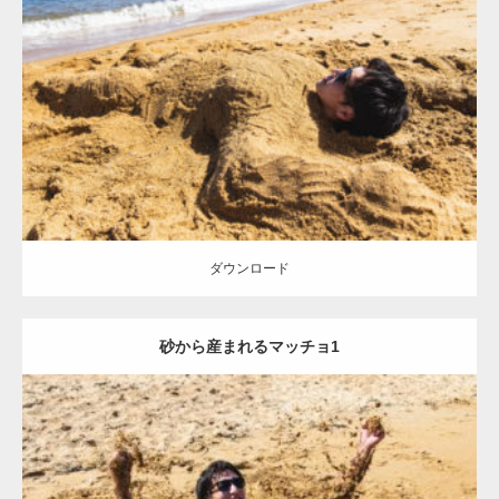
Update:
2021.07.8
Category:
海のマッチョ
オレンジの人
AKIHITO(細マッチョ)
ダウンロード
ダウンロード
砂から産まれるマッチョ1
Update:
2021.07.8