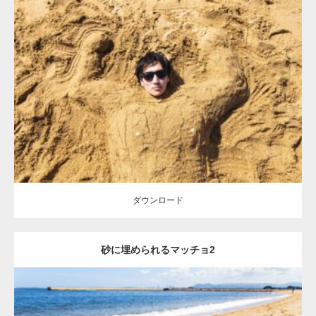
Update:
2021.07.8
Category:
海のマッチョ
オレンジの人
AKIHITO(細マッチョ)
ダウンロード
ダウンロード
砂に埋められるマッチョ2