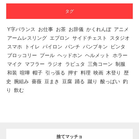
タグ
Y字バランス
お仕事
お茶
お辞儀
かくれんぼ
アニメ
アームレスリング
エプロン
サイドチェスト
スタジオ
スマホ
トイレ
パイロン
パンチ
パンプキン
ビンタ
ブロッコリー
プール
ヘッドホン
ヘルメット
ホラー
マイク
マフラー
ラジオ
ラピュタ
三角コーン
制服
和装
喧嘩
帽子
引っ張る
押す
料理
映画
木登り
歴
史
腕組み
薔薇
豆まき
豆腐
踊る
蹴り
酸っぱい
釣
り
飲む
捨てマッチョ