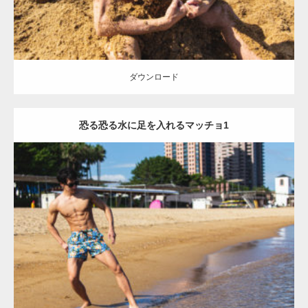
ダウンロード
恐る恐る水に足を入れるマッチョ1
Update:
2021.07.8
Category:
海のマッチョ
オレンジの人
AKIHITO(細マッチョ)
脚
腹筋
ダウンロード