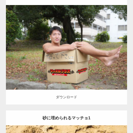
Update:
2023.04.28
Category:
公園のマッチョ
オレンジの人
AKIHITO(細マッチョ)
脚
捨
てマッチョ
ダウンロード
ダウンロード
砂に埋められるマッチョ1