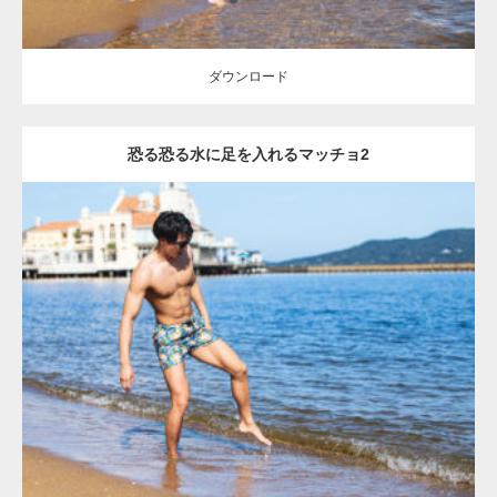
【YouTube】マッチョフリー素材メンバーが
ギネス世界記録…
ダウンロード
恐る恐る水に足を入れるマッチョ2
【TV】TBS番組「ひるおび」にてマッスルプ
ラスが紹介されま…
Update:
2021.07.8
TOKYO FMラジオ番組「ONE MORNING」
Category:
海のマッチョ
オレンジの人
AKIHITO(細マッチョ)
大胸筋
で紹介さ…
脚
ダウンロード
NHK「所さん！事件ですよ」に取材されまし
た（6/8放送）