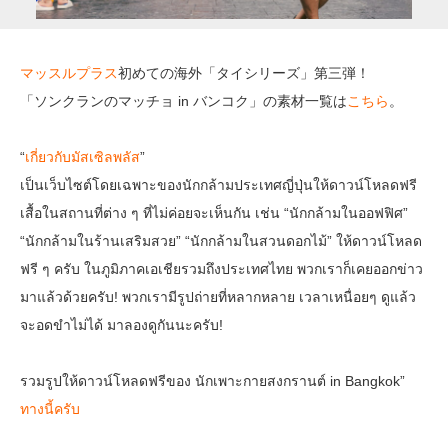
マッスルプラス
初めての海外「タイシリーズ」第三弾！
「ソンクランのマッチョ in バンコク」の素材一覧は
こちら
。
“
เกี่ยวกับมัสเซิลพลัส
”
เป็นเว็บไซต์โดยเฉพาะของนักกล้ามประเทศญี่ปุ่นให้ดาวน์โหลดฟรี
เสื้อในสถานที่ต่าง ๆ ที่ไม่ค่อยจะเห็นกัน เช่น “นักกล้ามในออฟฟิศ”
“นักกล้ามในร้านเสริมสวย” “นักกล้ามในสวนดอกไม้” ให้ดาวน์โหลด
ฟรี ๆ ครับ ในภูมิภาคเอเชียรวมถึงประเทศไทย พวกเราก็เคยออกข่าว
มาแล้วด้วยครับ! พวกเรามีรูปถ่ายที่หลากหลาย เวลาเหนื่อยๆ ดูแล้ว
จะอดขำไม่ได้ มาลองดูกันนะครับ!
รวมรูปให้ดาวน์โหลดฟรีของ นักเพาะกายสงกรานต์ in Bangkok”
ทางนี้ครับ