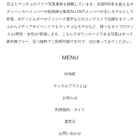
応えたマッチョのフリー写真素材を掲載しています。全国500名を超えるボ
NHK「所さん！事件ですよ」に取材されまし
ディハッカーメンバーや筋肉紳士集団ALLOUTメンバーが主にモデルとして
た（6/8放送）
登場。ボディビルダーやフィジーク選手などのコンテストで活躍するマッチ
ョからメディアやイベントでもマッチョなモデルなど、様々なタイプのマッ
スル(男性・女性)が登場します。こちらでダウンロードできる写真はすべて
著作権フリー、且つ無料でご利用可能ですので、ぜひ使ってみてください。
映画「黄金泥棒」へマッスルプラスメンバー
が出演
MENU
HOME
映画「メカバース」舞台挨拶へマッスルプラ
マッスルプラスとは
スメンバーが出演（3…
お知らせ
利用規約・ガイド
運営元
【TV】NHK BS「COOL JAPAN 」にてマッス
ルプ…
お問い合わせ