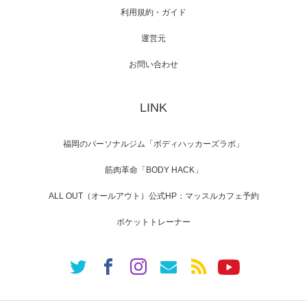
利用規約・ガイド
運営元
【TV】NHK BS「COOL JAPAN 」にてマッス
ルプ…
お問い合わせ
LINK
【WEB】「猫と焼き芋とマッチョ」の素材を
「ねとらぼ」さんに…
福岡のパーソナルジム「ボディハッカーズラボ」
筋肉革命「BODY HACK」
ALL OUT（オールアウト）公式HP：マッスルカフェ予約
ポケットトレーナー