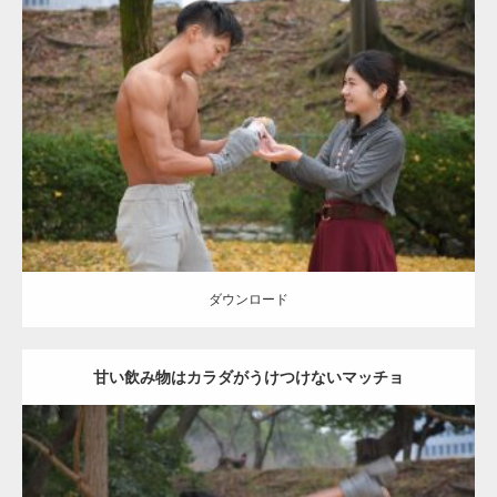
Update:
2021.07.8
Category:
公園のマッチョ
その他
AKIHITO(細マッチョ)
上腕三頭筋
肩
ダウンロード
ダウンロード
甘い飲み物はカラダがうけつけないマッチョ