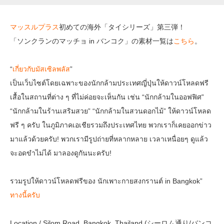
マッスルプラス
初めての海外「タイシリーズ」第三弾！
「ソンクランのマッチョ in バンコク」の素材一覧は
こちら
。
“
เกี่ยวกับมัสเซิลพลัส
”
เป็นเว็บไซต์โดยเฉพาะของนักกล้ามประเทศญี่ปุ่นให้ดาวน์โหลดฟรี
เสื้อในสถานที่ต่าง ๆ ที่ไม่ค่อยจะเห็นกัน เช่น “นักกล้ามในออฟฟิศ”
“นักกล้ามในร้านเสริมสวย” “นักกล้ามในสวนดอกไม้” ให้ดาวน์โหลด
ฟรี ๆ ครับ ในภูมิภาคเอเชียรวมถึงประเทศไทย พวกเราก็เคยออกข่าว
มาแล้วด้วยครับ! พวกเรามีรูปถ่ายที่หลากหลาย เวลาเหนื่อยๆ ดูแล้ว
จะอดขำไม่ได้ มาลองดูกันนะครับ!
รวมรูปให้ดาวน์โหลดฟรีของ นักเพาะกายสงกรานต์ in Bangkok”
ทางนี้ครับ
Location / Silom Road, Bangkok, Thailand (シーロム通り/バンコ