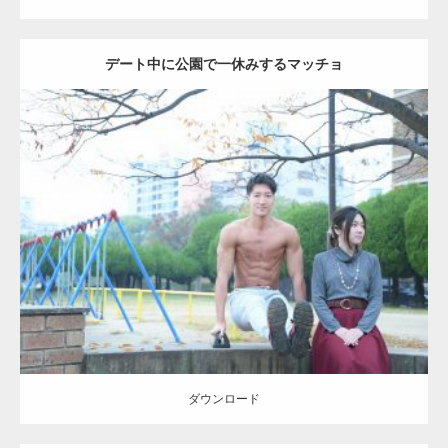
デート中に公園で一休みするマッチョ
Update:
2021.07.6
Category:
公園のマッチョ
その他
AKIHITO(細マッチョ)
腹筋
ダウンロード
ダウンロード