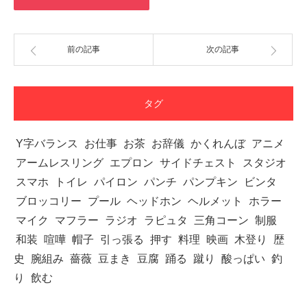
前の記事
次の記事
タグ
Y字バランス
お仕事
お茶
お辞儀
かくれんぼ
アニメ
アームレスリング
エプロン
サイドチェスト
スタジオ
スマホ
トイレ
パイロン
パンチ
パンプキン
ビンタ
ブロッコリー
プール
ヘッドホン
ヘルメット
ホラー
マイク
マフラー
ラジオ
ラピュタ
三角コーン
制服
和装
喧嘩
帽子
引っ張る
押す
料理
映画
木登り
歴
史
腕組み
薔薇
豆まき
豆腐
踊る
蹴り
酸っぱい
釣
り
飲む