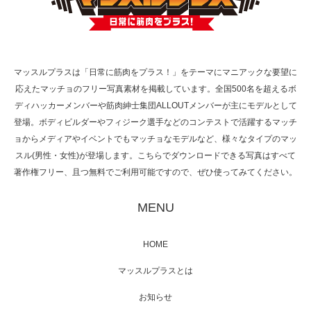
TOKYO FMラジオ番組「ONE MORNING」
で紹介さ…
マッスルプラスは「日常に筋肉をプラス！」をテーマにマニアックな要望に
応えたマッチョのフリー写真素材を掲載しています。全国500名を超えるボ
NHK「所さん！事件ですよ」に取材されまし
ディハッカーメンバーや筋肉紳士集団ALLOUTメンバーが主にモデルとして
た（6/8放送）
登場。ボディビルダーやフィジーク選手などのコンテストで活躍するマッチ
ョからメディアやイベントでもマッチョなモデルなど、様々なタイプのマッ
スル(男性・女性)が登場します。こちらでダウンロードできる写真はすべて
著作権フリー、且つ無料でご利用可能ですので、ぜひ使ってみてください。
映画「黄金泥棒」へマッスルプラスメンバー
が出演
MENU
HOME
映画「メカバース」舞台挨拶へマッスルプラ
マッスルプラスとは
スメンバーが出演（3…
お知らせ