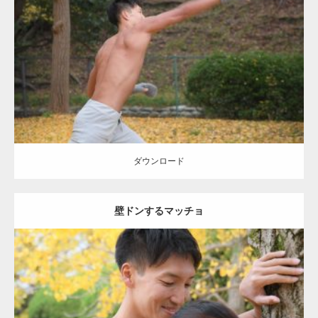
Update:
2021.07.8
Category:
公園のマッチョ
その他
AKIHITO(細マッチョ)
背中
ダウンロード
ダウンロード
壁ドンするマッチョ
Update:
2021.07.8
Category:
公園のマッチョ
その他
AKIHITO(細マッチョ)
大胸筋
肩
腹