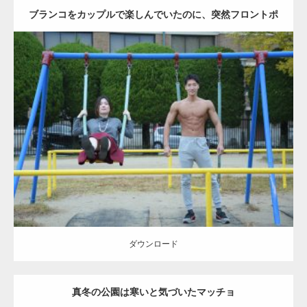
ブランコをカップルで楽しんでいたのに、突然フロントポ
ーズをするマッチョ
Update:
2021.07.6
Category:
公園のマッチョ
その他
AKIHITO(細マッチョ)
腹筋
大胸筋
ダウンロード
ダウンロード
真冬の公園は寒いと気づいたマッチョ