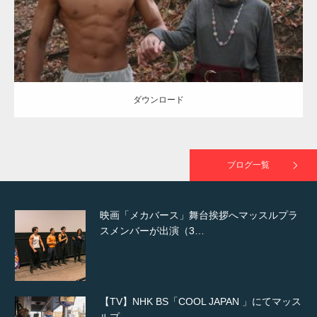
ダウンロード
NHK「所さん！事件ですよ」に取材されまし
た（6/8放送）
ダウンロード
映画「黄金泥棒」へマッスルプラスメンバー
が出演
ブログ一覧
映画「メカバース」舞台挨拶へマッスルプラ
スメンバーが出演（3…
【TV】NHK BS「COOL JAPAN 」にてマッス
ルプ…