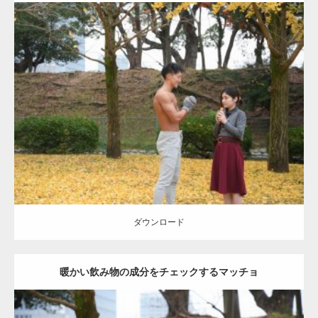
Update:
2021.07.8
Category:
公園のマッチョ
その他
AKIHITO(細マッチョ)
上腕三頭筋
肩
ダウンロード
ダウンロード
暖かい飲み物の成分をチェックするマッチョ