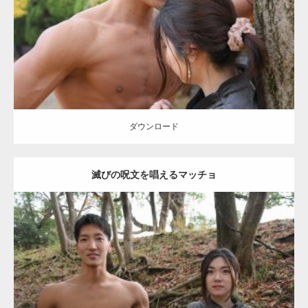
筋
ダウンロード
【YouTube】マッチョフリー素材メンバーが
ギネス世界記録…
ダウンロード
滅びの呪文を唱えるマッチョ
【TV】TBS番組「ひるおび」にてマッスルプ
ラスが紹介されま…
Update:
2021.07.8
TOKYO FMラジオ番組「ONE MORNING」
Category:
公園のマッチョ
その他
AKIHITO(細マッチョ)
大胸筋
腹筋
で紹介さ…