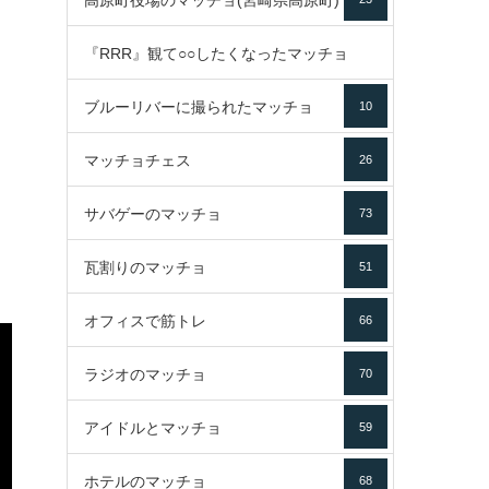
高原町役場のマッチョ(宮崎県高原町)
『RRR』観て○○したくなったマッチョ
ブルーリバーに撮られたマッチョ
10
16
マッチョチェス
26
サバゲーのマッチョ
73
瓦割りのマッチョ
51
オフィスで筋トレ
66
ラジオのマッチョ
70
アイドルとマッチョ
59
ホテルのマッチョ
68