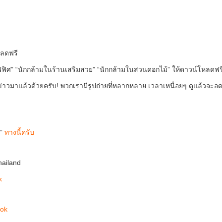
หลดฟรี
นออฟฟิศ” “นักกล้ามในร้านเสริมสวย” “นักกล้ามในสวนดอกไม้” ให้ดาวน์โหลดฟร
าวมาแล้วด้วยครับ! พวกเรามีรูปถ่ายที่หลากหลาย เวลาเหนื่อยๆ ดูแล้วจะอ
์”
ทางนี้ครับ
hailand
k
ok