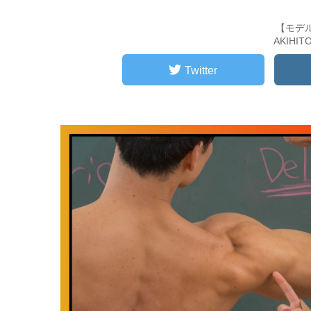
【モデ
AKIHI
Twitter