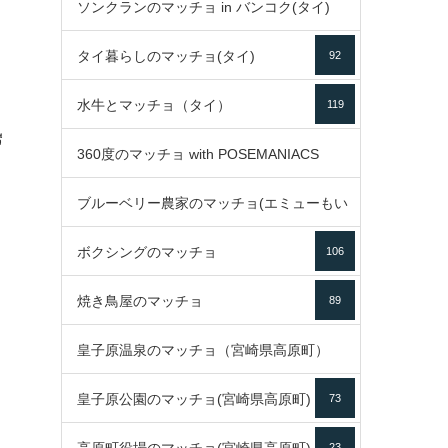
ソンクランのマッチョ in バンコク(タイ)
35
タイ暮らしのマッチョ(タイ)
92
85
水牛とマッチョ（タイ）
119
ี
360度のマッチョ with POSEMANIACS
ด
ブルーベリー農家のマッチョ(エミューもい
49
ボクシングのマッチョ
るよ)
106
72
焼き鳥屋のマッチョ
89
皇子原温泉のマッチョ（宮崎県高原町）
皇子原公園のマッチョ(宮崎県高原町)
73
133
23