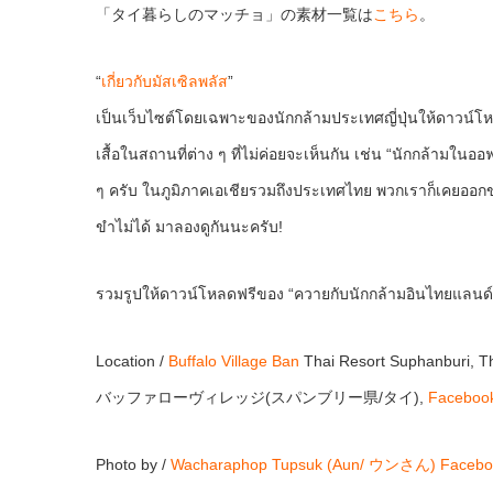
「タイ暮らしのマッチョ」の素材一覧は
こちら
。
“
เกี่ยวกับมัสเซิลพลัส
”
เป็นเว็บไซต์โดยเฉพาะของนักกล้ามประเทศญี่ปุ่นให้ดาวน์โ
เสื้อในสถานที่ต่าง ๆ ที่ไม่ค่อยจะเห็นกัน เช่น “นักกล้ามใ
ๆ ครับ ในภูมิภาคเอเชียรวมถึงประเทศไทย พวกเราก็เคยออกข่
ขำไม่ได้ มาลองดูกันนะครับ!
รวมรูปให้ดาวน์โหลดฟรีของ “ควายกับนักกล้ามอินไทยแลนด
Location /
Buffalo Village Ban
Thai Resort Suphanburi, T
バッファローヴィレッジ(スパンブリー県/タイ),
Faceboo
Photo by /
Wacharaphop Tupsuk (Aun/ ウンさん)
Facebo