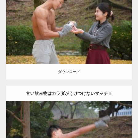
Update:
2021.07.8
Category:
公園のマッチョ
その他
AKIHITO(細マッチョ)
上腕三頭筋
肩
ダウンロード
ダウンロード
甘い飲み物はカラダがうけつけないマッチョ
Update:
2021.07.8