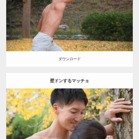
Category:
公園のマッチョ
その他
AKIHITO(細マッチョ)
背中
ダウンロード
ダウンロード
壁ドンするマッチョ
Update:
2021.07.8
Category:
公園のマッチョ
その他
AKIHITO(細マッチョ)
大胸筋
肩
腹
筋