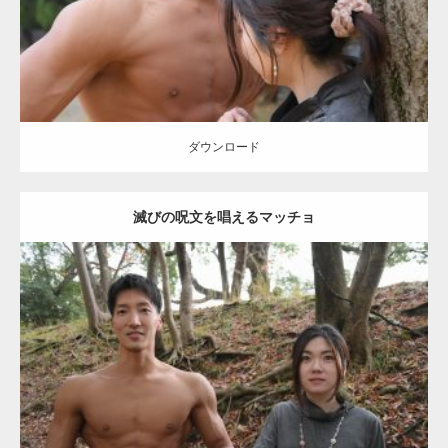
ダウンロード
【YouTube】マッチョフリー素材メンバーが
ギネス世界記録…
ダウンロード
滅びの呪文を唱えるマッチョ
【TV】TBS番組「ひるおび」にてマッスルプ
ラスが紹介されま…
Update:
2021.07.8
TOKYO FMラジオ番組「ONE MORNING」
Category:
公園のマッチョ
その他
AKIHITO(細マッチョ)
大胸筋
腹筋
で紹介さ…
ダウンロード