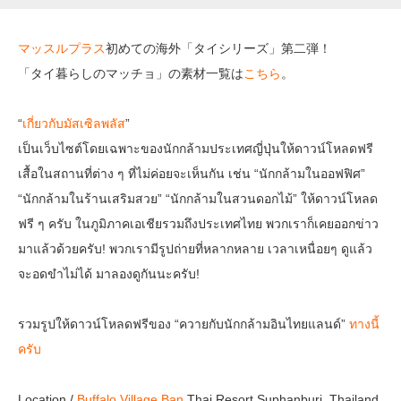
マッスルプラス
初めての海外「タイシリーズ」第二弾！
「タイ暮らしのマッチョ」の素材一覧は
こちら
。
“
เกี่ยวกับมัสเซิลพลัส
”
เป็นเว็บไซต์โดยเฉพาะของนักกล้ามประเทศญี่ปุ่นให้ดาวน์โหลดฟรี
เสื้อในสถานที่ต่าง ๆ ที่ไม่ค่อยจะเห็นกัน เช่น “นักกล้ามในออฟฟิศ”
“นักกล้ามในร้านเสริมสวย” “นักกล้ามในสวนดอกไม้” ให้ดาวน์โหลด
ฟรี ๆ ครับ ในภูมิภาคเอเชียรวมถึงประเทศไทย พวกเราก็เคยออกข่าว
มาแล้วด้วยครับ! พวกเรามีรูปถ่ายที่หลากหลาย เวลาเหนื่อยๆ ดูแล้ว
จะอดขำไม่ได้ มาลองดูกันนะครับ!
รวมรูปให้ดาวน์โหลดฟรีของ “ควายกับนักกล้ามอินไทยแลนด์”
ทางนี้
ครับ
Location /
Buffalo Village Ban
Thai Resort Suphanburi, Thailand