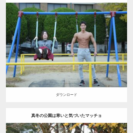
ーズをするマッチョ
Update:
2021.07.6
Category:
公園のマッチョ
その他
AKIHITO(細マッチョ)
腹筋
大胸筋
ダウンロード
ダウンロード
真冬の公園は寒いと気づいたマッチョ