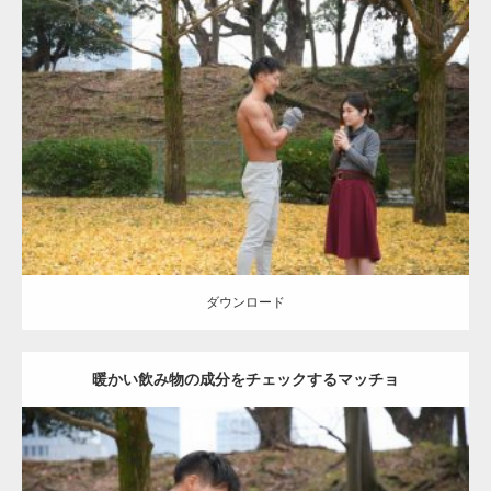
Update:
2021.07.8
Category:
公園のマッチョ
その他
AKIHITO(細マッチョ)
上腕三頭筋
肩
ダウンロード
ダウンロード
暖かい飲み物の成分をチェックするマッチョ