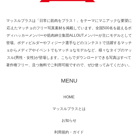
で紹介さ…
マッスルプラスは「日常に筋肉をプラス！」をテーマにマニアックな要望に
応えたマッチョのフリー写真素材を掲載しています。全国500名を超えるボ
NHK「所さん！事件ですよ」に取材されまし
ディハッカーメンバーや筋肉紳士集団ALLOUTメンバーが主にモデルとして
た（6/8放送）
登場。ボディビルダーやフィジーク選手などのコンテストで活躍するマッチ
ョからメディアやイベントでもマッチョなモデルなど、様々なタイプのマッ
スル(男性・女性)が登場します。こちらでダウンロードできる写真はすべて
著作権フリー、且つ無料でご利用可能ですので、ぜひ使ってみてください。
映画「黄金泥棒」へマッスルプラスメンバー
が出演
MENU
HOME
映画「メカバース」舞台挨拶へマッスルプラ
マッスルプラスとは
スメンバーが出演（3…
お知らせ
利用規約・ガイド