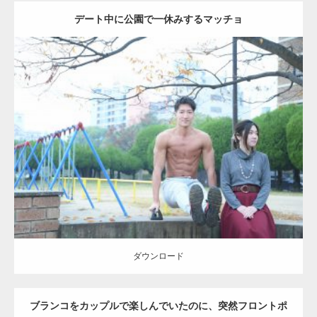
デート中に公園で一休みするマッチョ
Update:
2021.07.6
Category:
公園のマッチョ
その他
AKIHITO(細マッチョ)
腹筋
ダウンロード
ダウンロード
ブランコをカップルで楽しんでいたのに、突然フロントポ