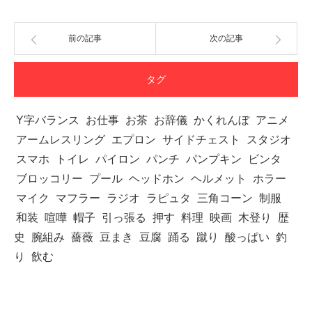
前の記事
次の記事
タグ
Y字バランス
お仕事
お茶
お辞儀
かくれんぼ
アニメ
アームレスリング
エプロン
サイドチェスト
スタジオ
スマホ
トイレ
パイロン
パンチ
パンプキン
ビンタ
ブロッコリー
プール
ヘッドホン
ヘルメット
ホラー
マイク
マフラー
ラジオ
ラピュタ
三角コーン
制服
和装
喧嘩
帽子
引っ張る
押す
料理
映画
木登り
歴
史
腕組み
薔薇
豆まき
豆腐
踊る
蹴り
酸っぱい
釣
り
飲む