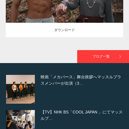
NHK「所さん！事件ですよ」に取材されまし
た（6/8放送）
ダウンロード
映画「黄金泥棒」へマッスルプラスメンバー
が出演
ブログ一覧
映画「メカバース」舞台挨拶へマッスルプラ
スメンバーが出演（3…
【TV】NHK BS「COOL JAPAN 」にてマッス
ルプ…