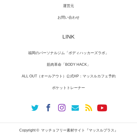
運営元
【TV】NHK BS「COOL JAPAN 」にてマッス
ルプ…
お問い合わせ
LINK
【WEB】「猫と焼き芋とマッチョ」の素材を
「ねとらぼ」さんに…
福岡のパーソナルジム「ボディハッカーズラボ」
筋肉革命「BODY HACK」
ALL OUT（オールアウト）公式HP：マッスルカフェ予約
ポケットトレーナー
Copyright ©
マッチョフリー素材サイト『マッスルプラス』