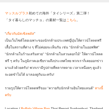
マッスルプラス
初めての海外「タイシリーズ」第二弾！
「タイ暮らしのマッチョ」の素材一覧は
こちら
。
“
เกี่ยวกับมัสเซิลพลัส
”
เป็นเว็บไซต์โดยเฉพาะของนักกล้ามประเทศญี่ปุ่นให้ดาวน์โหลดฟรี
เสื้อในสถานที่ต่าง ๆ ที่ไม่ค่อยจะเห็นกัน เช่น “นักกล้ามในออฟฟิศ”
“นักกล้ามในร้านเสริมสวย” “นักกล้ามในสวนดอกไม้” ให้ดาวน์โหลด
ฟรี ๆ ครับ ในภูมิภาคเอเชียรวมถึงประเทศไทย พวกเราก็เคยออกข่าว
มาแล้วด้วยครับ! พวกเรามีรูปถ่ายที่หลากหลาย เวลาเหนื่อยๆ ดูแล้ว
จะอดขำไม่ได้ มาลองดูกันนะครับ!
รวมรูปให้ดาวน์โหลดฟรีของ “ควายกับนักกล้ามอินไทยแลนด์”
ทางนี้
ครับ
Location /
Buffalo Village Ban
Thai Resort Suphanburi, Thailand