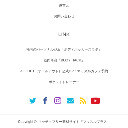
運営元
【TV】NHK BS「COOL JAPAN 」にてマッス
ルプ…
お問い合わせ
LINK
【WEB】「猫と焼き芋とマッチョ」の素材を
「ねとらぼ」さんに…
福岡のパーソナルジム「ボディハッカーズラボ」
筋肉革命「BODY HACK」
ALL OUT（オールアウト）公式HP：マッスルカフェ予約
ポケットトレーナー
Copyright ©
マッチョフリー素材サイト『マッスルプラス』