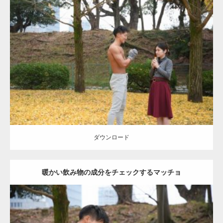
Update:
2021.07.8
Category:
公園のマッチョ
その他
AKIHITO(細マッチョ)
上腕三頭筋
肩
ダウンロード
ダウンロード
暖かい飲み物の成分をチェックするマッチョ