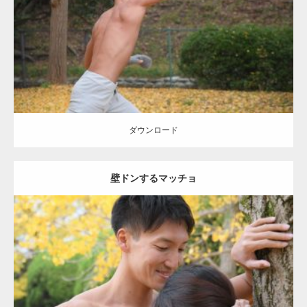
Category:
公園のマッチョ
その他
AKIHITO(細マッチョ)
背中
ダウンロード
ダウンロード
壁ドンするマッチョ
Update:
2021.07.8
Category:
公園のマッチョ
その他
AKIHITO(細マッチョ)
大胸筋
肩
腹
筋