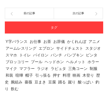
前の記事
次の記事
タグ
Y字バランス
お仕事
お茶
お辞儀
かくれんぼ
アニメ
アームレスリング
エプロン
サイドチェスト
スタジオ
スマホ
トイレ
パイロン
パンチ
パンプキン
ビンタ
ブロッコリー
プール
ヘッドホン
ヘルメット
ホラー
マイク
マフラー
ラジオ
ラピュタ
三角コーン
制服
和装
喧嘩
帽子
引っ張る
押す
料理
映画
木登り
歴
史
腕組み
薔薇
豆まき
豆腐
踊る
蹴り
酸っぱい
釣
り
飲む