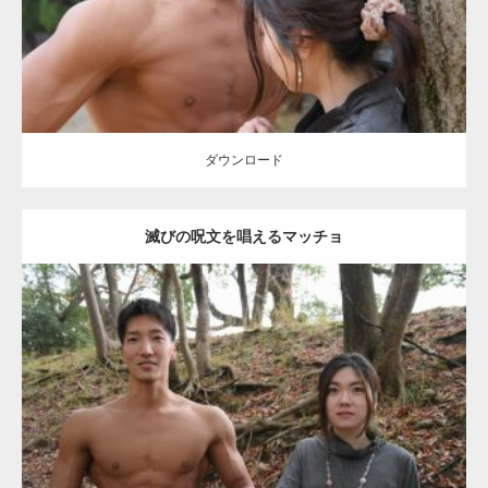
ダウンロード
【YouTube】マッチョフリー素材メンバーが
ギネス世界記録…
ダウンロード
滅びの呪文を唱えるマッチョ
【TV】TBS番組「ひるおび」にてマッスルプ
ラスが紹介されま…
Update:
2021.07.8
TOKYO FMラジオ番組「ONE MORNING」
Category:
公園のマッチョ
その他
AKIHITO(細マッチョ)
大胸筋
腹筋
で紹介さ…
ダウンロード