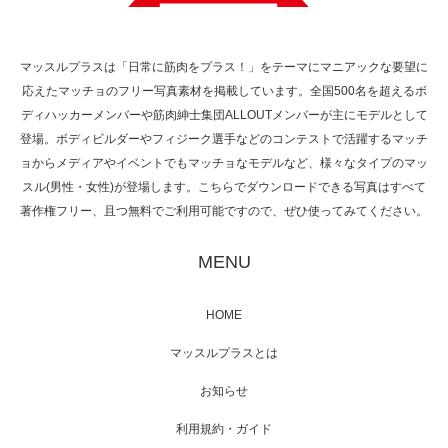
で紹介さ…
マッスルプラスは「日常に筋肉をプラス！」をテーマにマニアックな要望に
応えたマッチョのフリー写真素材を掲載しています。全国500名を超えるボ
NHK「所さん！事件ですよ」に取材されまし
ディハッカーメンバーや筋肉紳士集団ALLOUTメンバーが主にモデルとして
た（6/8放送）
登場。ボディビルダーやフィジーク選手などのコンテストで活躍するマッチ
ョからメディアやイベントでもマッチョなモデルなど、様々なタイプのマッ
スル(男性・女性)が登場します。こちらでダウンロードできる写真はすべて
著作権フリー、且つ無料でご利用可能ですので、ぜひ使ってみてください。
映画「黄金泥棒」へマッスルプラスメンバー
が出演
MENU
HOME
映画「メカバース」舞台挨拶へマッスルプラ
マッスルプラスとは
スメンバーが出演（3…
お知らせ
利用規約・ガイド