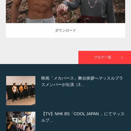
NHK「所さん！事件ですよ」に取材されまし
た（6/8放送）
ダウンロード
映画「黄金泥棒」へマッスルプラスメンバー
が出演
ブログ一覧
映画「メカバース」舞台挨拶へマッスルプラ
スメンバーが出演（3…
【TV】NHK BS「COOL JAPAN 」にてマッス
ルプ…