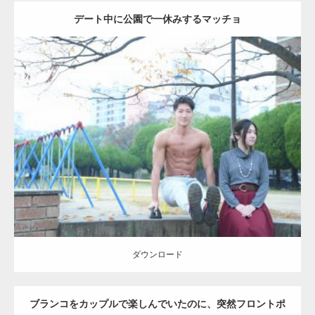
デート中に公園で一休みするマッチョ
Update:
2021.07.6
Category:
公園のマッチョ
その他
AKIHITO(細マッチョ)
腹筋
ダウンロード
ダウンロード
ブランコをカップルで楽しんでいたのに、突然フロントポ