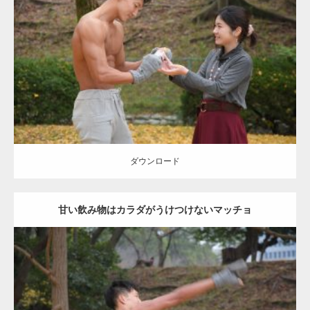
Update:
2021.07.8
Category:
公園のマッチョ
その他
AKIHITO(細マッチョ)
上腕三頭筋
肩
ダウンロード
ダウンロード
甘い飲み物はカラダがうけつけないマッチョ
Update:
2021.07.8