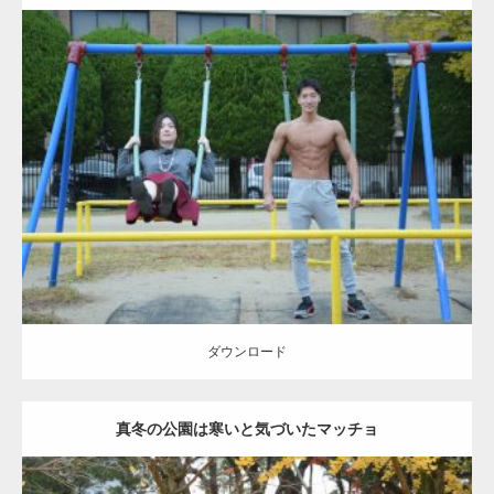
ーズをするマッチョ
Update:
2021.07.6
Category:
公園のマッチョ
その他
AKIHITO(細マッチョ)
腹筋
大胸筋
ダウンロード
ダウンロード
真冬の公園は寒いと気づいたマッチョ