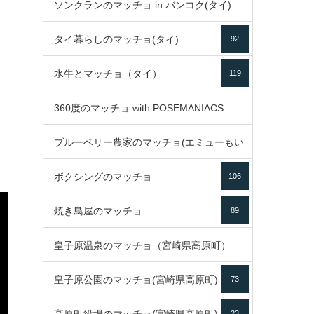
ソンクランのマッチョ in バンコク(タイ)
35
タイ暮らしのマッチョ(タイ)
92
85
水牛とマッチョ（タイ）
119
360度のマッチョ with POSEMANIACS
ブルーベリー農家のマッチョ(エミューもい
49
ボクシングのマッチョ
るよ)
106
72
焼き鳥屋のマッチョ
89
皇子原温泉のマッチョ（宮崎県高原町）
皇子原公園のマッチョ(宮崎県高原町)
73
133
23