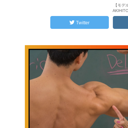
【モデ
AKIHI
Twitter