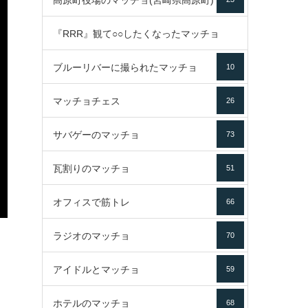
高原町役場のマッチョ(宮崎県高原町)
『RRR』観て○○したくなったマッチョ
ブルーリバーに撮られたマッチョ
10
16
マッチョチェス
26
サバゲーのマッチョ
73
瓦割りのマッチョ
51
オフィスで筋トレ
66
ラジオのマッチョ
70
アイドルとマッチョ
59
ホテルのマッチョ
68