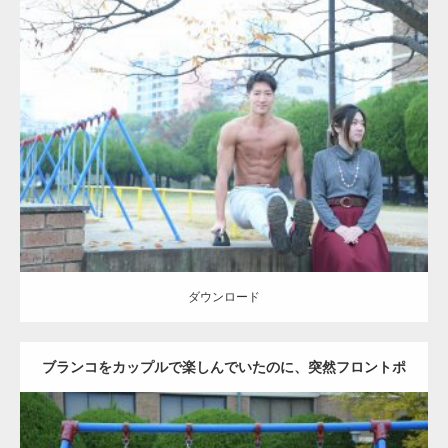
Update:
2021.07.6
Category:
公園のマッチョ
その他
AKIHITO(細マッチョ)
腹筋
ダウンロード
ダウンロード
ブランコをカップルで楽しんでいたのに、突然フロントポ
ーズをするマッチョ