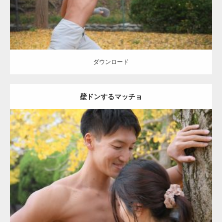
ダウンロード
壁ドンするマッチョ
Update:
2021.07.8
Category:
公園のマッチョ
その他
AKIHITO(細マッチョ)
大胸筋
肩
腹
筋
ダウンロード