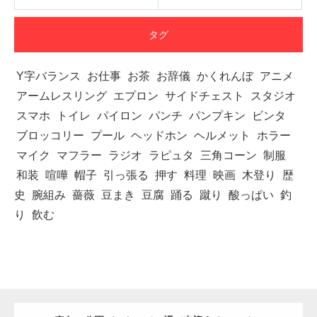
タグ
Y字バランス
お仕事
お茶
お辞儀
かくれんぼ
アニメ
アームレスリング
エプロン
サイドチェスト
スタジオ
スマホ
トイレ
パイロン
パンチ
パンプキン
ビンタ
ブロッコリー
プール
ヘッドホン
ヘルメット
ホラー
マイク
マフラー
ラジオ
ラピュタ
三角コーン
制服
和装
喧嘩
帽子
引っ張る
押す
料理
映画
木登り
歴
史
腕組み
薔薇
豆まき
豆腐
踊る
蹴り
酸っぱい
釣
り
飲む