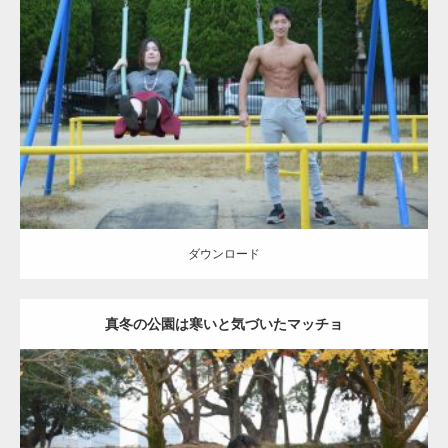
Update:
2021.07.6
Category:
公園のマッチョ
その他
AKIHITO(細マッチョ)
腹筋
大胸筋
ダウンロード
ダウンロード
真冬の公園は寒いと気づいたマッチョ
Update:
2021.07.8