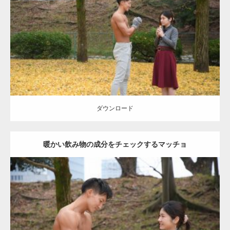
Category:
公園のマッチョ
その他
AKIHITO(細マッチョ)
上腕三頭筋
肩
ダウンロード
ダウンロード
暖かい飲み物の成分をチェックするマッチョ
Update:
2021.07.8
Category:
公園のマッチョ
その他
AKIHITO(細マッチョ)
上腕三頭筋
肩