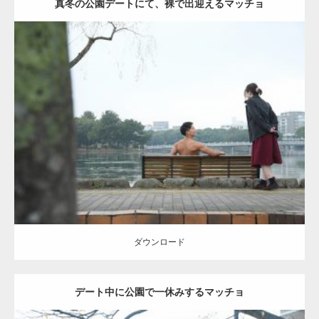
真冬の公園デートにて、裸で出迎えるマッチョ
Update:
2021.07.8
Category:
公園のマッチョ
その他
AKIHITO(細マッチョ)
背中
ダウンロード
ダウンロード
デート中に公園で一休みするマッチョ