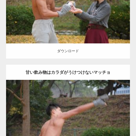
ダウンロード
ダウンロード
甘い飲み物はカラダがうけつけないマッチョ
Update:
2021.07.8
Category:
公園のマッチョ
その他
AKIHITO(細マッチョ)
背中
ダウンロード