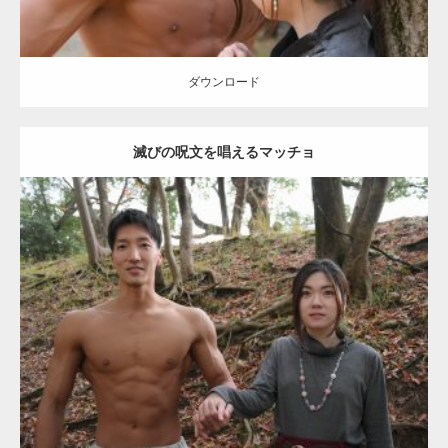
【YouTube】マッチョフリー素材メンバーが
ギネス世界記録…
ダウンロード
滅びの呪文を唱えるマッチョ
【TV】TBS番組「ひるおび」にてマッスルプ
ラスが紹介されま…
Update:
2021.07.8
TOKYO FMラジオ番組「ONE MORNING」
Category:
公園のマッチョ
その他
AKIHITO(細マッチョ)
大胸筋
腹筋
で紹介さ…
ダウンロード
NHK「所さん！事件ですよ」に取材されまし
た（6/8放送）