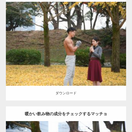
Update:
2021.07.8
Category:
公園のマッチョ
その他
AKIHITO(細マッチョ)
上腕三頭筋
肩
ダウンロード
ダウンロード
暖かい飲み物の成分をチェックするマッチョ