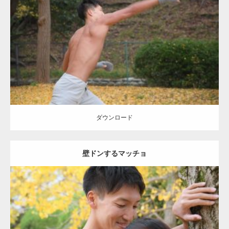
Update:
2021.07.8
Category:
公園のマッチョ
その他
AKIHITO(細マッチョ)
背中
ダウンロード
ダウンロード
壁ドンするマッチョ
Update:
2021.07.8
Category:
公園のマッチョ
その他
AKIHITO(細マッチョ)
大胸筋
肩
腹