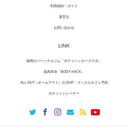
利用規約・ガイド
運営元
【TV】NHK BS「COOL JAPAN 」にてマッス
ルプ…
お問い合わせ
LINK
【WEB】「猫と焼き芋とマッチョ」の素材を
「ねとらぼ」さんに…
福岡のパーソナルジム「ボディハッカーズラボ」
筋肉革命「BODY HACK」
ALL OUT（オールアウト）公式HP：マッスルカフェ予約
ポケットトレーナー