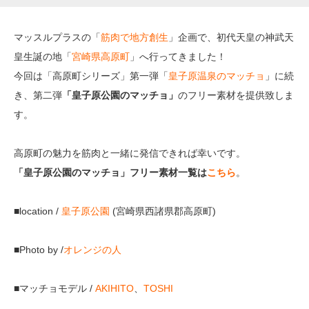
マッスルプラスの「
筋肉で地方創生
」企画で、初代天皇の神武天
皇生誕の地「
宮崎県高原町
」へ行ってきました！
今回は「高原町シリーズ」第一弾「
皇子原温泉のマッチョ
」に続
き、第二弾
「皇子原公園のマッチョ」
のフリー素材を提供致しま
す。
高原町の魅力を筋肉と一緒に発信できれば幸いです。
「皇子原公園のマッチョ」フリー素材一覧は
こちら
。
■location /
皇子原公園
(宮崎県西諸県郡高原町)
■Photo by /
オレンジの人
■マッチョモデル /
AKIHITO
、
TOSHI