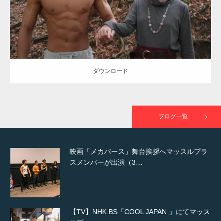
ダウンロード
NHK「所さん！事件ですよ」に取材されまし
た（6/8放送）
ダウンロード
映画「黄金泥棒」へマッスルプラスメンバー
が出演
ブログ一覧
映画「メカバース」舞台挨拶へマッスルプラ
スメンバーが出演（3…
【TV】NHK BS「COOL JAPAN 」にてマッス