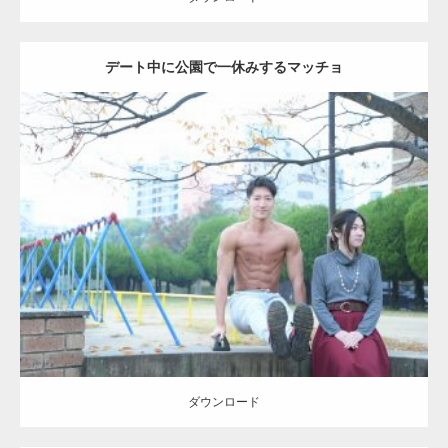
デート中に公園で一休みするマッチョ
Update:
2021.07.6
Category:
公園のマッチョ
その他
AKIHITO(細マッチョ)
腹筋
ダウンロード
ダウンロード