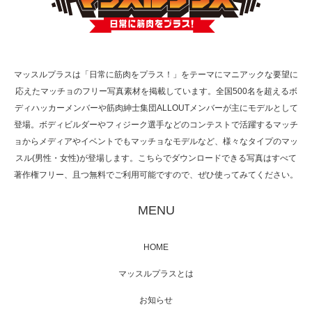
TOKYO FMラジオ番組「ONE MORNING」
で紹介さ…
マッスルプラスは「日常に筋肉をプラス！」をテーマにマニアックな要望に
応えたマッチョのフリー写真素材を掲載しています。全国500名を超えるボ
NHK「所さん！事件ですよ」に取材されまし
ディハッカーメンバーや筋肉紳士集団ALLOUTメンバーが主にモデルとして
た（6/8放送）
登場。ボディビルダーやフィジーク選手などのコンテストで活躍するマッチ
ョからメディアやイベントでもマッチョなモデルなど、様々なタイプのマッ
スル(男性・女性)が登場します。こちらでダウンロードできる写真はすべて
著作権フリー、且つ無料でご利用可能ですので、ぜひ使ってみてください。
映画「黄金泥棒」へマッスルプラスメンバー
が出演
MENU
HOME
映画「メカバース」舞台挨拶へマッスルプラ
マッスルプラスとは
スメンバーが出演（3…
お知らせ