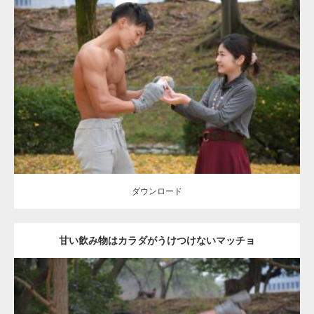
Update:
2021.07.8
Category:
公園のマッチョ
その他
AKIHITO(細マッチョ)
上腕三頭筋
肩
ダウンロード
ダウンロード
甘い飲み物はカラダがうけつけないマッチョ