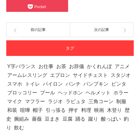
Pocket
前の記事
次の記事
タグ
Y字バランス
お仕事
お茶
お辞儀
かくれんぼ
アニメ
アームレスリング
エプロン
サイドチェスト
スタジオ
スマホ
トイレ
パイロン
パンチ
パンプキン
ビンタ
ブロッコリー
プール
ヘッドホン
ヘルメット
ホラー
マイク
マフラー
ラジオ
ラピュタ
三角コーン
制服
和装
喧嘩
帽子
引っ張る
押す
料理
映画
木登り
歴
史
腕組み
薔薇
豆まき
豆腐
踊る
蹴り
酸っぱい
釣
り
飲む