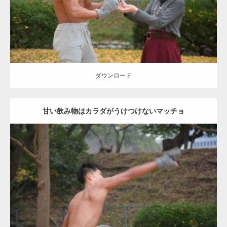
ダウンロード
ダウンロード
甘い飲み物はカラダがうけつけないマッチョ
Update:
2021.07.8
Category:
公園のマッチョ
その他
AKIHITO(細マッチョ)
背中
ダウンロード