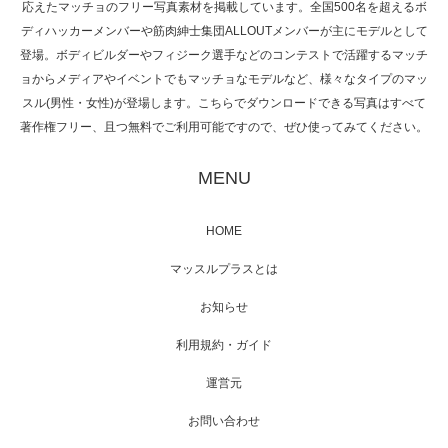
応えたマッチョのフリー写真素材を掲載しています。全国500名を超えるボ
NHK「所さん！事件ですよ」に取材されまし
ディハッカーメンバーや筋肉紳士集団ALLOUTメンバーが主にモデルとして
た（6/8放送）
登場。ボディビルダーやフィジーク選手などのコンテストで活躍するマッチ
ョからメディアやイベントでもマッチョなモデルなど、様々なタイプのマッ
スル(男性・女性)が登場します。こちらでダウンロードできる写真はすべて
著作権フリー、且つ無料でご利用可能ですので、ぜひ使ってみてください。
映画「黄金泥棒」へマッスルプラスメンバー
が出演
MENU
HOME
映画「メカバース」舞台挨拶へマッスルプラ
マッスルプラスとは
スメンバーが出演（3…
お知らせ
利用規約・ガイド
運営元
【TV】NHK BS「COOL JAPAN 」にてマッス
ルプ…
お問い合わせ