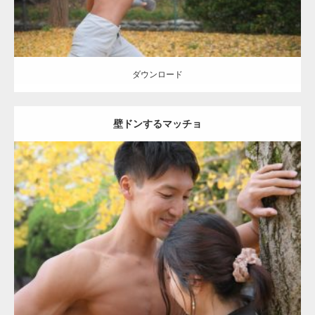
ダウンロード
壁ドンするマッチョ
Update:
2021.07.8
Category:
公園のマッチョ
その他
AKIHITO(細マッチョ)
大胸筋
肩
腹
筋
ダウンロード