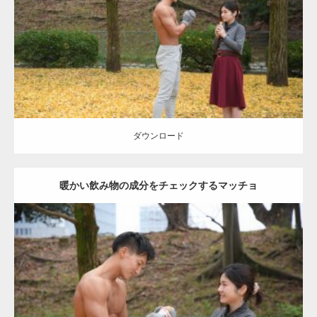
肩
ダウンロード
ダウンロード
暖かい飲み物の成分をチェックするマッチョ
Update:
2021.07.8
Category:
公園のマッチョ
その他
AKIHITO(細マッチョ)
上腕三頭筋
肩