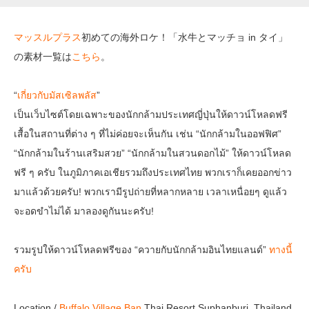
マッスルプラス
初めての海外ロケ！「水牛とマッチョ in タイ」
の素材一覧は
こちら
。
“
เกี่ยวกับมัสเซิลพลัส
”
เป็นเว็บไซต์โดยเฉพาะของนักกล้ามประเทศญี่ปุ่นให้ดาวน์โหลดฟรี
เสื้อในสถานที่ต่าง ๆ ที่ไม่ค่อยจะเห็นกัน เช่น “นักกล้ามในออฟฟิศ”
“นักกล้ามในร้านเสริมสวย” “นักกล้ามในสวนดอกไม้” ให้ดาวน์โหลด
ฟรี ๆ ครับ ในภูมิภาคเอเชียรวมถึงประเทศไทย พวกเราก็เคยออกข่าว
มาแล้วด้วยครับ! พวกเรามีรูปถ่ายที่หลากหลาย เวลาเหนื่อยๆ ดูแล้ว
จะอดขำไม่ได้ มาลองดูกันนะครับ!
รวมรูปให้ดาวน์โหลดฟรีของ “ควายกับนักกล้ามอินไทยแลนด์”
ทางนี้
ครับ
Location /
Buffalo Village Ban
Thai Resort Suphanburi, Thailand