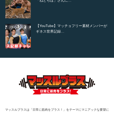
「ねとらぼ」さんに…
【YouTube】マッチョフリー素材メンバーが
ギネス世界記録…
【TV】TBS番組「ひるおび」にてマッスルプ
ラスが紹介されま…
TOKYO FMラジオ番組「ONE MORNING」
で紹介さ…
マッスルプラスは「日常に筋肉をプラス！」をテーマにマニアックな要望に