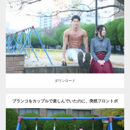
Update:
2021.07.6
Category:
公園のマッチョ
その他
AKIHITO(細マッチョ)
腹筋
ダウンロード
ダウンロード
ブランコをカップルで楽しんでいたのに、突然フロントポ
ーズをするマッチョ