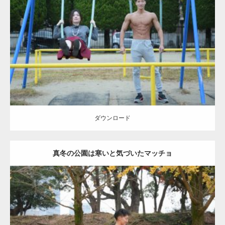
Update:
2021.07.6
Category:
公園のマッチョ
その他
AKIHITO(細マッチョ)
腹筋
大胸筋
ダウンロード
ダウンロード
真冬の公園は寒いと気づいたマッチョ
Update:
2021.07.8
Category:
公園のマッチョ
その他
AKIHITO(細マッチョ)
上腕三頭筋