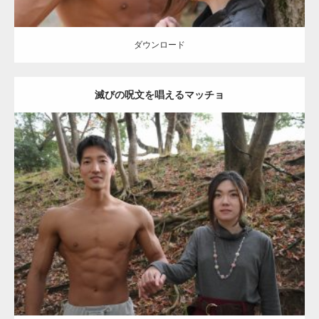
【YouTube】マッチョフリー素材メンバーが
ギネス世界記録…
ダウンロード
滅びの呪文を唱えるマッチョ
【TV】TBS番組「ひるおび」にてマッスルプ
ラスが紹介されま…
Update:
2021.07.8
TOKYO FMラジオ番組「ONE MORNING」
Category:
公園のマッチョ
その他
AKIHITO(細マッチョ)
大胸筋
腹筋
で紹介さ…
ダウンロード
NHK「所さん！事件ですよ」に取材されまし
た（6/8放送）