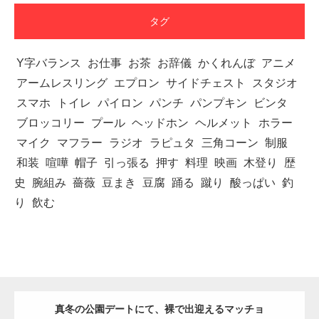
タグ
Y字バランス
お仕事
お茶
お辞儀
かくれんぼ
アニメ
アームレスリング
エプロン
サイドチェスト
スタジオ
スマホ
トイレ
パイロン
パンチ
パンプキン
ビンタ
ブロッコリー
プール
ヘッドホン
ヘルメット
ホラー
マイク
マフラー
ラジオ
ラピュタ
三角コーン
制服
和装
喧嘩
帽子
引っ張る
押す
料理
映画
木登り
歴
史
腕組み
薔薇
豆まき
豆腐
踊る
蹴り
酸っぱい
釣
り
飲む
真冬の公園デートにて、裸で出迎えるマッチョ