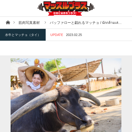
ホーム
筋肉写真素材
バッファローと戯れるマッチョ / นักกล้ามเล่…
水牛とマッチョ（タイ）
UPDATE
2023.02.25