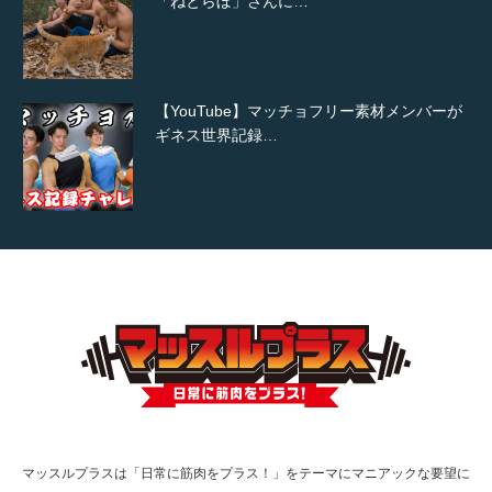
「ねとらぼ」さんに…
【YouTube】マッチョフリー素材メンバーが
ギネス世界記録…
【TV】TBS番組「ひるおび」にてマッスルプ
ラスが紹介されま…
TOKYO FMラジオ番組「ONE MORNING」
で紹介さ…
マッスルプラスは「日常に筋肉をプラス！」をテーマにマニアックな要望に