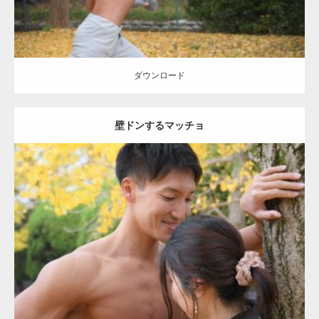
ダウンロード
壁ドンするマッチョ
Update:
2021.07.8
Category:
公園のマッチョ
その他
AKIHITO(細マッチョ)
大胸筋
肩
腹
筋
ダウンロード