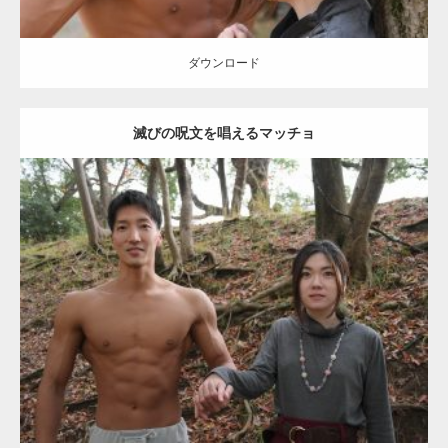
【YouTube】マッチョフリー素材メンバーが
ギネス世界記録…
ダウンロード
滅びの呪文を唱えるマッチョ
【TV】TBS番組「ひるおび」にてマッスルプ
ラスが紹介されま…
Update:
2021.07.8
TOKYO FMラジオ番組「ONE MORNING」
Category:
公園のマッチョ
その他
AKIHITO(細マッチョ)
大胸筋
腹筋
で紹介さ…
ダウンロード
NHK「所さん！事件ですよ」に取材されまし
た（6/8放送）