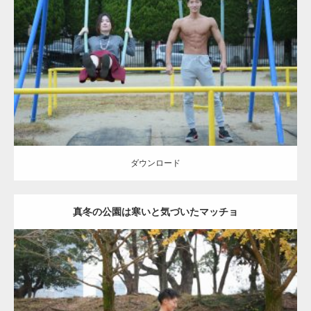
Update:
2021.07.6
Category:
公園のマッチョ
その他
AKIHITO(細マッチョ)
腹筋
大胸筋
ダウンロード
ダウンロード
真冬の公園は寒いと気づいたマッチョ
Update:
2021.07.8
Category:
公園のマッチョ
その他
AKIHITO(細マッチョ)
上腕三頭筋