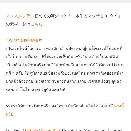
マッスルプラス
初めての海外ロケ！「水牛とマッチョ in タイ」
の素材一覧は
こちら
。
“
เกี่ยวกับมัสเซิลพลัส
”
เป็นเว็บไซต์โดยเฉพาะของนักกล้ามประเทศญี่ปุ่นให้ดาวน์โหลดฟรี
เสื้อในสถานที่ต่าง ๆ ที่ไม่ค่อยจะเห็นกัน เช่น “นักกล้ามในออฟฟิศ”
“นักกล้ามในร้านเสริมสวย” “นักกล้ามในสวนดอกไม้” ให้ดาวน์โหลด
ฟรี ๆ ครับ ในภูมิภาคเอเชียรวมถึงประเทศไทย พวกเราก็เคยออกข่าว
มาแล้วด้วยครับ! พวกเรามีรูปถ่ายที่หลากหลาย เวลาเหนื่อยๆ ดูแล้ว
จะอดขำไม่ได้ มาลองดูกันนะครับ!
รวมรูปให้ดาวน์โหลดฟรีของ “ควายกับนักกล้ามอินไทยแลนด์”
ทางนี้
ครับ
Location /
Buffalo Village Ban
Thai Resort Suphanburi, Thailand