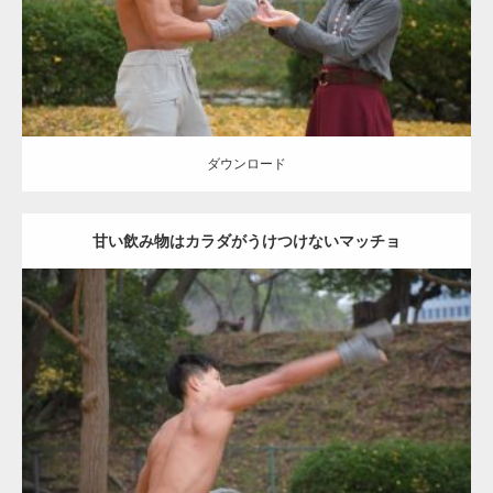
ダウンロード
ダウンロード
甘い飲み物はカラダがうけつけないマッチョ
Update:
2021.07.8
Category:
公園のマッチョ
その他
AKIHITO(細マッチョ)
背中
ダウンロード