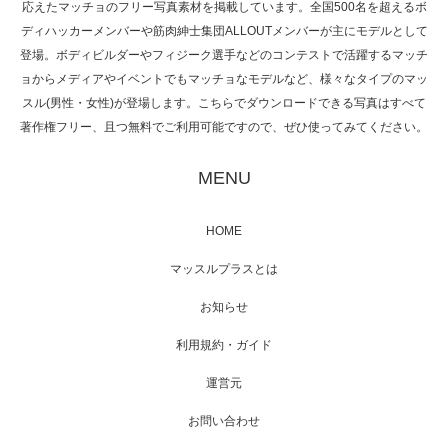
応えたマッチョのフリー写真素材を掲載しています。全国500名を超えるボ
NHK「所さん！事件ですよ」に取材されまし
ディハッカーメンバーや筋肉紳士集団ALLOUTメンバーが主にモデルとして
た（6/8放送）
登場。ボディビルダーやフィジーク選手などのコンテストで活躍するマッチ
ョからメディアやイベントでもマッチョなモデルなど、様々なタイプのマッ
スル(男性・女性)が登場します。こちらでダウンロードできる写真はすべて
著作権フリー、且つ無料でご利用可能ですので、ぜひ使ってみてください。
映画「黄金泥棒」へマッスルプラスメンバー
が出演
MENU
HOME
映画「メカバース」舞台挨拶へマッスルプラ
マッスルプラスとは
スメンバーが出演（3…
お知らせ
利用規約・ガイド
運営元
【TV】NHK BS「COOL JAPAN 」にてマッス
ルプ…
お問い合わせ