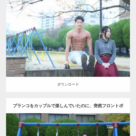
Update:
2021.07.6
Category:
公園のマッチョ
その他
AKIHITO(細マッチョ)
腹筋
ダウンロード
ダウンロード
ブランコをカップルで楽しんでいたのに、突然フロントポ
ーズをするマッチョ