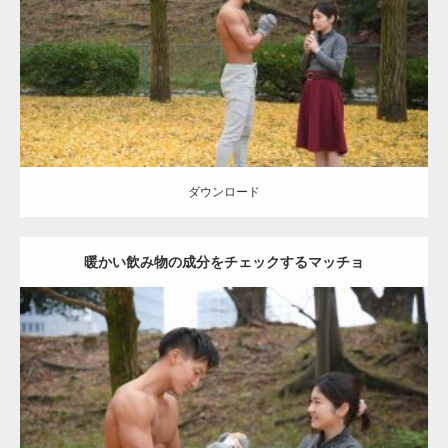
肩
ダウンロード
ダウンロード
暖かい飲み物の成分をチェックするマッチョ
Update:
2021.07.8
Category:
公園のマッチョ
その他
AKIHITO(細マッチョ)
上腕三頭筋
肩