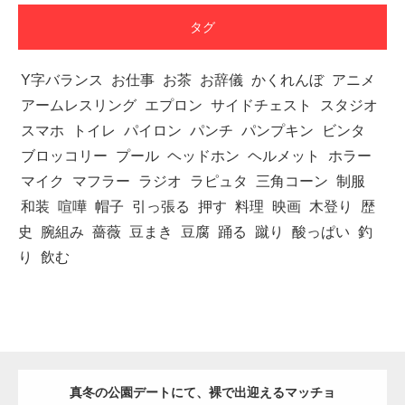
タグ
Y字バランス
お仕事
お茶
お辞儀
かくれんぼ
アニメ
アームレスリング
エプロン
サイドチェスト
スタジオ
スマホ
トイレ
パイロン
パンチ
パンプキン
ビンタ
ブロッコリー
プール
ヘッドホン
ヘルメット
ホラー
マイク
マフラー
ラジオ
ラピュタ
三角コーン
制服
和装
喧嘩
帽子
引っ張る
押す
料理
映画
木登り
歴
史
腕組み
薔薇
豆まき
豆腐
踊る
蹴り
酸っぱい
釣
り
飲む
真冬の公園デートにて、裸で出迎えるマッチョ