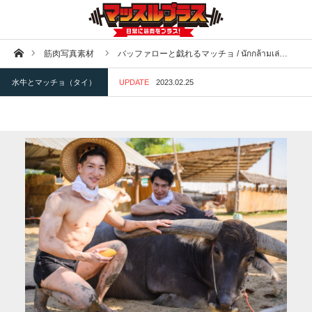
ホーム
筋肉写真素材
バッファローと戯れるマッチョ / นักกล้ามเล่…
水牛とマッチョ（タイ）
UPDATE
2023.02.25