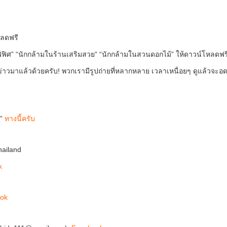
หลดฟรี
นออฟฟิศ” “นักกล้ามในร้านเสริมสวย” “นักกล้ามในสวนดอกไม้” ให้ดาวน์โหลดฟร
าวมาแล้วด้วยครับ! พวกเรามีรูปถ่ายที่หลากหลาย เวลาเหนื่อยๆ ดูแล้วจะอ
์”
ทางนี้ครับ
hailand
k
ok