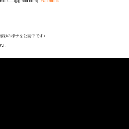
de111@gmail.com) ,
Facebook
での撮影の様子を公開中です↓
ับ ↓