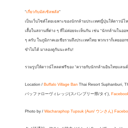
“
เกี่ยวกับมัสเซิลพลัส
”
เป็นเว็บไซต์โดยเฉพาะของนักกล้ามประเทศญี่ปุ่นให้ดาวน์โ
เสื้อในสถานที่ต่าง ๆ ที่ไม่ค่อยจะเห็นกัน เช่น “นักกล้ามใ
ๆ ครับ ในภูมิภาคเอเชียรวมถึงประเทศไทย พวกเราก็เคยออกข่
ขำไม่ได้ มาลองดูกันนะครับ!
รวมรูปให้ดาวน์โหลดฟรีของ “ควายกับนักกล้ามอินไทยแลนด
Location /
Buffalo Village Ban
Thai Resort Suphanburi, T
バッファローヴィレッジ(スパンブリー県/タイ),
Faceboo
Photo by /
Wacharaphop Tupsuk (Aun/ ウンさん)
Facebo