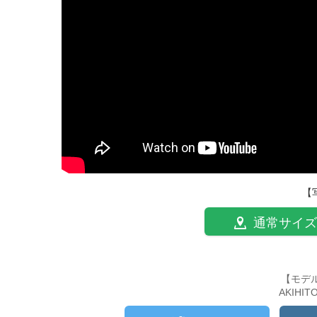
【
通常サイズ
【モデ
AKIHI