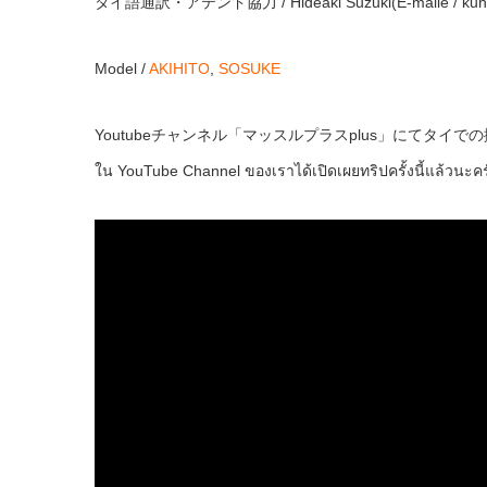
タイ語通訳・アテンド協力 / Hideaki Suzuki(E-maile / kunhi
Model /
AKIHITO
,
SOSUKE
Youtubeチャンネル「マッスルプラスplus」にてタイ
ใน YouTube Channel ของเราได้เปิดเผยทริปครั้งนี้แล้วนะคร