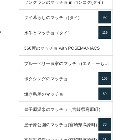
ソンクランのマッチョ in バンコク(タイ)
35
タイ暮らしのマッチョ(タイ)
92
85
水牛とマッチョ（タイ）
119
ี
ด
360度のマッチョ with POSEMANIACS
ブルーベリー農家のマッチョ(エミューもい
49
ボクシングのマッチョ
るよ)
106
72
焼き鳥屋のマッチョ
89
皇子原温泉のマッチョ（宮崎県高原町）
皇子原公園のマッチョ(宮崎県高原町)
73
133
23