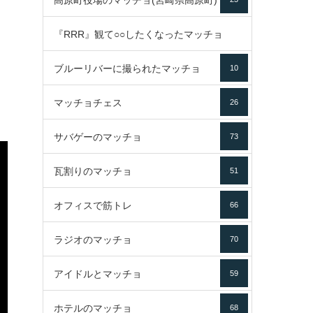
高原町役場のマッチョ(宮崎県高原町)
『RRR』観て○○したくなったマッチョ
ブルーリバーに撮られたマッチョ
10
16
マッチョチェス
26
サバゲーのマッチョ
73
瓦割りのマッチョ
51
オフィスで筋トレ
66
ラジオのマッチョ
70
アイドルとマッチョ
59
ホテルのマッチョ
68