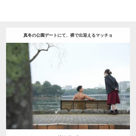
真冬の公園デートにて、裸で出迎えるマッチョ
Update:
2021.07.8
Category:
公園のマッチョ
その他
AKIHITO(細マッチョ)
背中
ダウンロード