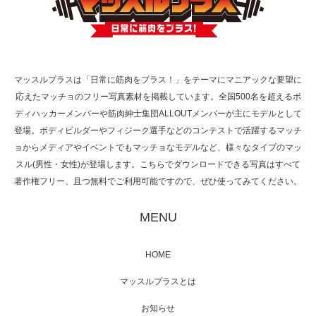
TOKYO FMラジオ番組「ONE MORNING」
で紹介さ…
マッスルプラスは「日常に筋肉をプラス！」をテーマにマニアックな要望に
応えたマッチョのフリー写真素材を掲載しています。全国500名を超えるボ
NHK「所さん！事件ですよ」に取材されまし
ディハッカーメンバーや筋肉紳士集団ALLOUTメンバーが主にモデルとして
た（6/8放送）
登場。ボディビルダーやフィジーク選手などのコンテストで活躍するマッチ
ョからメディアやイベントでもマッチョなモデルなど、様々なタイプのマッ
スル(男性・女性)が登場します。こちらでダウンロードできる写真はすべて
著作権フリー、且つ無料でご利用可能ですので、ぜひ使ってみてください。
映画「黄金泥棒」へマッスルプラスメンバー
が出演
MENU
HOME
映画「メカバース」舞台挨拶へマッスルプラ
マッスルプラスとは
スメンバーが出演（3…
お知らせ