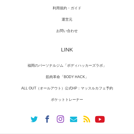
利用規約・ガイド
運営元
【TV】NHK BS「COOL JAPAN 」にてマッス
ルプ…
お問い合わせ
LINK
【WEB】「猫と焼き芋とマッチョ」の素材を
「ねとらぼ」さんに…
福岡のパーソナルジム「ボディハッカーズラボ」
筋肉革命「BODY HACK」
ALL OUT（オールアウト）公式HP：マッスルカフェ予約
ポケットトレーナー