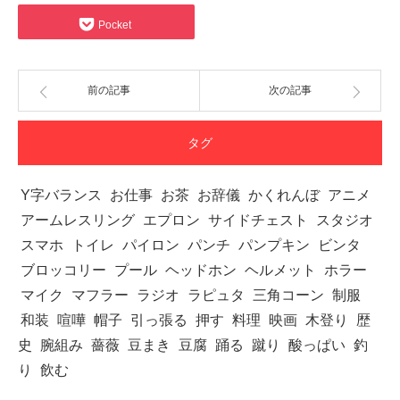
Pocket
前の記事
次の記事
タグ
Y字バランス
お仕事
お茶
お辞儀
かくれんぼ
アニメ
アームレスリング
エプロン
サイドチェスト
スタジオ
スマホ
トイレ
パイロン
パンチ
パンプキン
ビンタ
ブロッコリー
プール
ヘッドホン
ヘルメット
ホラー
マイク
マフラー
ラジオ
ラピュタ
三角コーン
制服
和装
喧嘩
帽子
引っ張る
押す
料理
映画
木登り
歴
史
腕組み
薔薇
豆まき
豆腐
踊る
蹴り
酸っぱい
釣
り
飲む