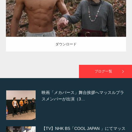
ダウンロード
NHK「所さん！事件ですよ」に取材されまし
た（6/8放送）
ダウンロード
映画「黄金泥棒」へマッスルプラスメンバー
が出演
ブログ一覧
映画「メカバース」舞台挨拶へマッスルプラ
スメンバーが出演（3…
【TV】NHK BS「COOL JAPAN 」にてマッス