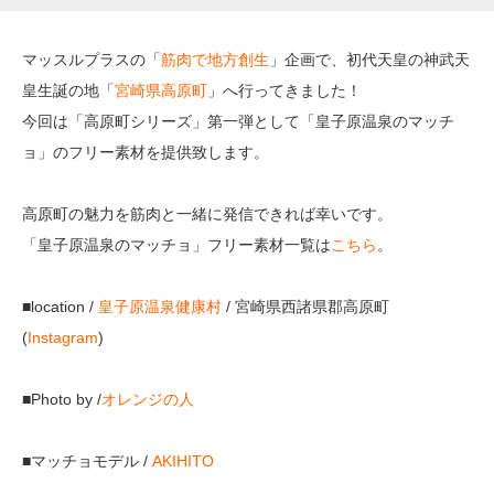
マッスルプラスの「
筋肉で地方創生
」企画で、初代天皇の神武天
皇生誕の地「
宮崎県高原町
」へ行ってきました！
今回は「高原町シリーズ」第一弾として「皇子原温泉のマッチ
ョ」のフリー素材を提供致します。
高原町の魅力を筋肉と一緒に発信できれば幸いです。
「皇子原温泉のマッチョ」フリー素材一覧は
こちら
。
■location /
皇子原温泉健康村
/ 宮崎県西諸県郡高原町
(
Instagram
)
■Photo by /
オレンジの人
■マッチョモデル /
AKIHITO