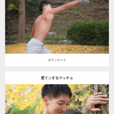
Update:
2021.07.8
Category:
公園のマッチョ
その他
AKIHITO(細マッチョ)
背中
ダウンロード
ダウンロード
壁ドンするマッチョ
Update:
2021.07.8