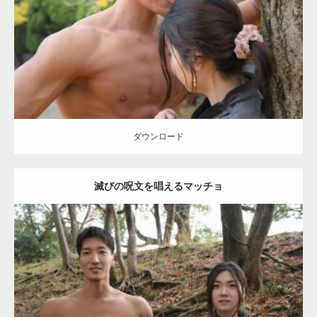
Category:
公園のマッチョ
その他
AKIHITO(細マッチョ)
大胸筋
肩
腹
筋
ダウンロード
【YouTube】マッチョフリー素材メンバーが
ギネス世界記録…
ダウンロード
滅びの呪文を唱えるマッチョ
【TV】TBS番組「ひるおび」にてマッスルプ
ラスが紹介されま…
Update:
2021.07.8
TOKYO FMラジオ番組「ONE MORNING」
Category:
公園のマッチョ
その他
AKIHITO(細マッチョ)
大胸筋
腹筋
で紹介さ…