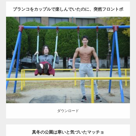
ブランコをカップルで楽しんでいたのに、突然フロントポ
ーズをするマッチョ
Update:
2021.07.6
Category:
公園のマッチョ
その他
AKIHITO(細マッチョ)
腹筋
大胸筋
ダウンロード
ダウンロード
真冬の公園は寒いと気づいたマッチョ