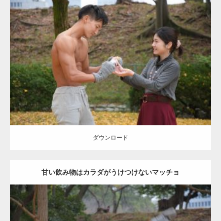
Update:
2021.07.8
Category:
公園のマッチョ
その他
AKIHITO(細マッチョ)
上腕三頭筋
肩
ダウンロード
ダウンロード
甘い飲み物はカラダがうけつけないマッチョ