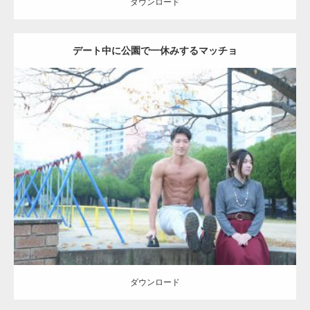
ダウンロード
デート中に公園で一休みするマッチョ
Update:
2021.07.6
Category:
公園のマッチョ
その他
AKIHITO(細マッチョ)
腹筋
ダウンロード
ダウンロード