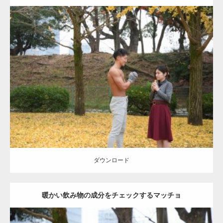
Update:
2021.07.8
Category:
公園のマッチョ
その他
AKIHITO(細マッチョ)
上腕三頭筋
肩
ダウンロード
ダウンロード
暖かい飲み物の成分をチェックするマッチョ