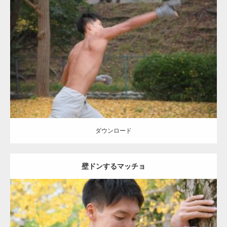
Update:
2021.07.8
Category:
公園のマッチョ
その他
AKIHITO(細マッチョ)
背中
ダウンロード
ダウンロード
壁ドンするマッチョ
Update:
2021.07.8