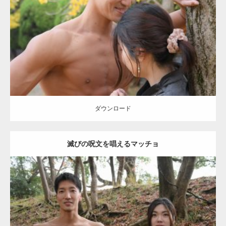
Category:
公園のマッチョ
その他
AKIHITO(細マッチョ)
大胸筋
肩
腹
筋
ダウンロード
【YouTube】マッチョフリー素材メンバーが
ギネス世界記録…
ダウンロード
滅びの呪文を唱えるマッチョ
【TV】TBS番組「ひるおび」にてマッスルプ
ラスが紹介されま…
Update:
2021.07.8
TOKYO FMラジオ番組「ONE MORNING」
Category:
公園のマッチョ
その他
AKIHITO(細マッチョ)
大胸筋
腹筋
で紹介さ…