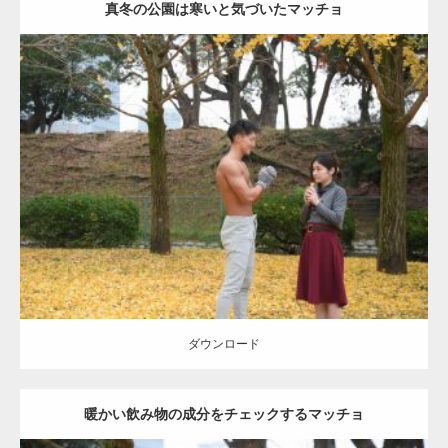
真冬の公園は寒いと気づいたマッチョ
Update:
2021.07.8
Category:
公園のマッチョ
その他
AKIHITO(細マッチョ)
上腕三頭筋
肩
ダウンロード
ダウンロード
暖かい飲み物の成分をチェックするマッチョ