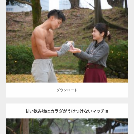
Update:
2021.07.8
Category:
公園のマッチョ
その他
AKIHITO(細マッチョ)
上腕三頭筋
肩
ダウンロード
ダウンロード
甘い飲み物はカラダがうけつけないマッチョ