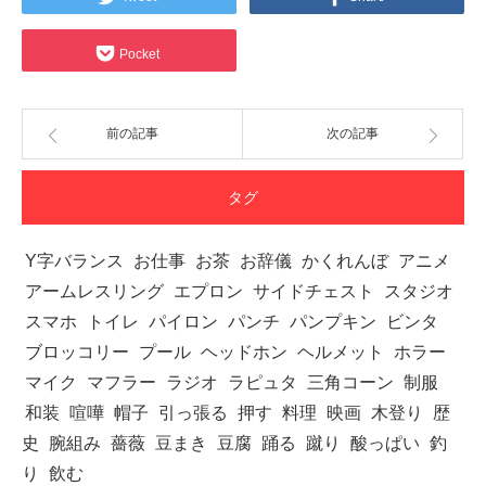
Pocket
前の記事
次の記事
タグ
Y字バランス
お仕事
お茶
お辞儀
かくれんぼ
アニメ
アームレスリング
エプロン
サイドチェスト
スタジオ
スマホ
トイレ
パイロン
パンチ
パンプキン
ビンタ
ブロッコリー
プール
ヘッドホン
ヘルメット
ホラー
マイク
マフラー
ラジオ
ラピュタ
三角コーン
制服
和装
喧嘩
帽子
引っ張る
押す
料理
映画
木登り
歴
史
腕組み
薔薇
豆まき
豆腐
踊る
蹴り
酸っぱい
釣
り
飲む