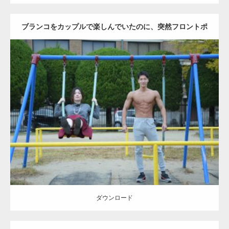
ブランコをカップルで楽しんでいたのに、突然フロントポ
ーズをするマッチョ
Update:
2021.07.6
Category:
公園のマッチョ
その他
AKIHITO(細マッチョ)
腹筋
大胸筋
ダウンロード
ダウンロード