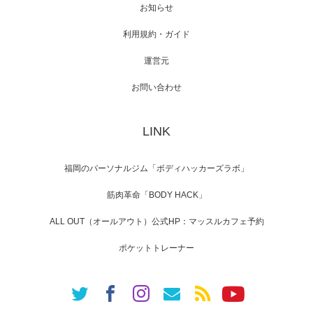
お知らせ
利用規約・ガイド
運営元
【TV】NHK BS「COOL JAPAN 」にてマッス
ルプ…
お問い合わせ
LINK
【WEB】「猫と焼き芋とマッチョ」の素材を
「ねとらぼ」さんに…
福岡のパーソナルジム「ボディハッカーズラボ」
筋肉革命「BODY HACK」
ALL OUT（オールアウト）公式HP：マッスルカフェ予約
ポケットトレーナー