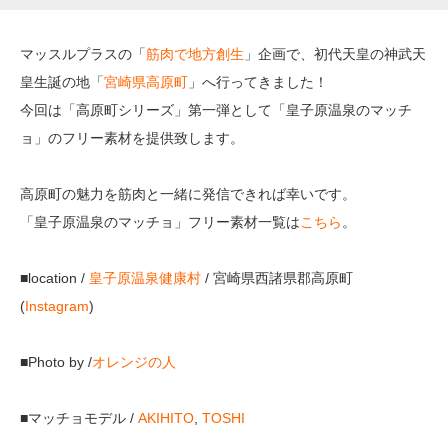
マッスルプラスの「
筋肉で地方創生
」企画で、初代天皇の神武天
皇生誕の地「
宮崎県高原町
」へ行ってきました！
今回は「高原町シリーズ」第一弾として「皇子原温泉のマッチ
ョ」のフリー素材を提供致します。
高原町の魅力を筋肉と一緒に発信できれば幸いです。
「皇子原温泉のマッチョ」フリー素材一覧は
こちら
。
■location /
皇子原温泉健康村
/ 宮崎県西諸県郡高原町
(
Instagram
)
■Photo by /
オレンジの人
■マッチョモデル /
AKIHITO
,
TOSHI