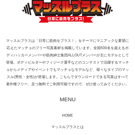
TOKYO FMラジオ番組「ONE MORNING」
で紹介さ…
マッスルプラスは「日常に筋肉をプラス！」をテーマにマニアックな要望に
応えたマッチョのフリー写真素材を掲載しています。全国500名を超えるボ
NHK「所さん！事件ですよ」に取材されまし
ディハッカーメンバーや筋肉紳士集団ALLOUTメンバーが主にモデルとして
た（6/8放送）
登場。ボディビルダーやフィジーク選手などのコンテストで活躍するマッチ
ョからメディアやイベントでもマッチョなモデルなど、様々なタイプのマッ
スル(男性・女性)が登場します。こちらでダウンロードできる写真はすべて
著作権フリー、且つ無料でご利用可能ですので、ぜひ使ってみてください。
映画「黄金泥棒」へマッスルプラスメンバー
が出演
MENU
HOME
映画「メカバース」舞台挨拶へマッスルプラ
マッスルプラスとは
スメンバーが出演（3…