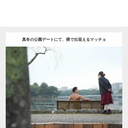
真冬の公園デートにて、裸で出迎えるマッチョ
Update:
2021.07.8
Category:
公園のマッチョ
その他
AKIHITO(細マッチョ)
背中
ダウンロード