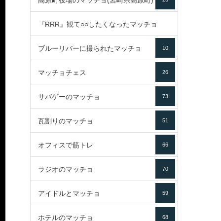
高原町役場のマッチョ(宮崎県高原町)
『RRR』観て○○したくなったマッチョ
ブルーリバーに撮られたマッチョ
10
16
マッチョチェス
26
サバゲーのマッチョ
73
瓦割りのマッチョ
51
オフィスで筋トレ
66
ラジオのマッチョ
70
アイドルとマッチョ
59
ホテルのマッチョ
68