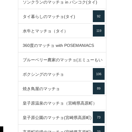
ソンクランのマッチョ in バンコク(タイ)
35
タイ暮らしのマッチョ(タイ)
92
85
水牛とマッチョ（タイ）
119
360度のマッチョ with POSEMANIACS
ブルーベリー農家のマッチョ(エミューもい
49
ボクシングのマッチョ
るよ)
106
72
焼き鳥屋のマッチョ
89
皇子原温泉のマッチョ（宮崎県高原町）
皇子原公園のマッチョ(宮崎県高原町)
73
133
23