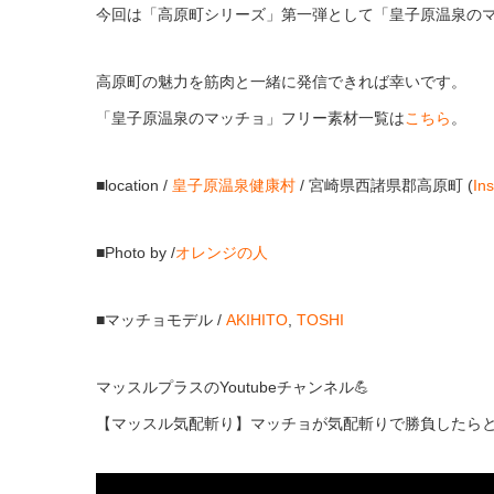
今回は「高原町シリーズ」第一弾として「皇子原温泉の
高原町の魅力を筋肉と一緒に発信できれば幸いです。
「皇子原温泉のマッチョ」フリー素材一覧は
こちら
。
■location /
皇子原温泉健康村
/ 宮崎県西諸県郡高原町 (
In
■Photo by /
オレンジの人
■マッチョモデル /
AKIHITO
,
TOSHI
マッスルプラスのYoutubeチャンネル💪
【マッスル気配斬り】マッチョが気配斬りで勝負したら