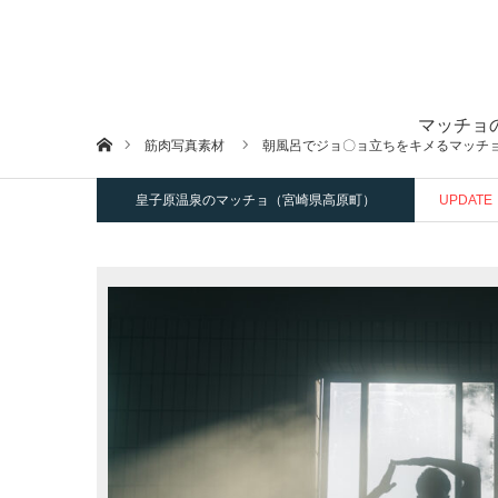
マッチョ
ホーム
筋肉写真素材
朝風呂でジョ〇ョ立ちをキメるマッチ
皇子原温泉のマッチョ（宮崎県高原町）
UPDATE