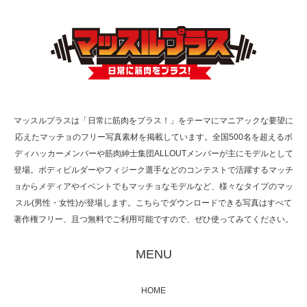
TOKYO FMラジオ番組「ONE MORNING」
で紹介さ…
マッスルプラスは「日常に筋肉をプラス！」をテーマにマニアックな要望に
応えたマッチョのフリー写真素材を掲載しています。全国500名を超えるボ
NHK「所さん！事件ですよ」に取材されまし
ディハッカーメンバーや筋肉紳士集団ALLOUTメンバーが主にモデルとして
た（6/8放送）
登場。ボディビルダーやフィジーク選手などのコンテストで活躍するマッチ
ョからメディアやイベントでもマッチョなモデルなど、様々なタイプのマッ
スル(男性・女性)が登場します。こちらでダウンロードできる写真はすべて
著作権フリー、且つ無料でご利用可能ですので、ぜひ使ってみてください。
映画「黄金泥棒」へマッスルプラスメンバー
が出演
MENU
HOME