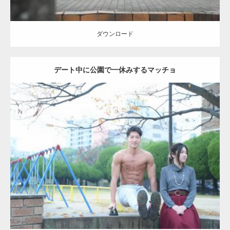
ダウンロード
デート中に公園で一休みするマッチョ
Update:
2021.07.6
Category:
公園のマッチョ
その他
AKIHITO(細マッチョ)
腹筋
ダウンロード