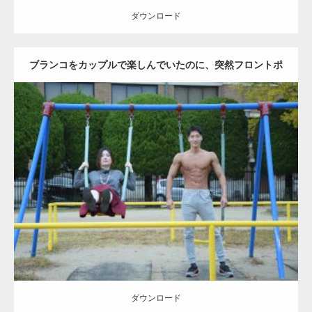
ダウンロード
ブランコをカップルで楽しんでいたのに、突然フロントポ
ーズをするマッチョ
Update:
2021.07.6
Category:
公園のマッチョ
その他
AKIHITO(細マッチョ)
腹筋
大胸筋
ダウンロード
ダウンロード