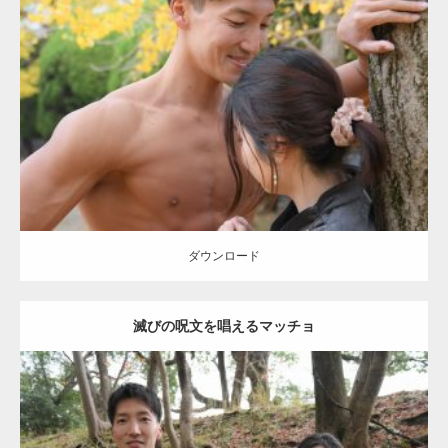
Update:
2021.07.8
Category:
公園のマッチョ
その他
AKIHITO(細マッチョ)
大胸筋
肩
腹
筋
ダウンロード
【YouTube】マッチョフリー素材メンバーが
ギネス世界記録…
ダウンロード
滅びの呪文を唱えるマッチョ
【TV】TBS番組「ひるおび」にてマッスルプ
ラスが紹介されま…
Update:
2021.07.8