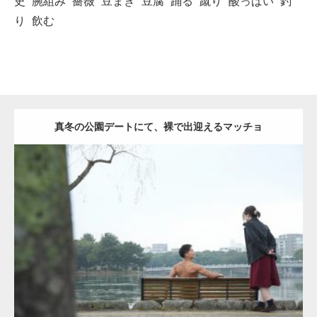
史
腕組み
薔薇
豆まき
豆腐
踊る
蹴り
酸っぱい
釣
り
飲む
真冬の公園デートにて、裸で出迎えるマッチョ
Update:
2021.07.8
Category:
公園のマッチョ
その他
AKIHITO(細マッチョ)
背中
ダウンロード