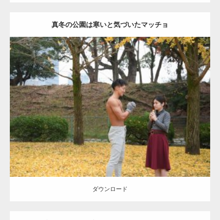
真冬の公園は寒いと気づいたマッチョ
Update:
2021.07.8
Category:
公園のマッチョ
その他
AKIHITO(細マッチョ)
上腕三頭筋
肩
ダウンロード
ダウンロード