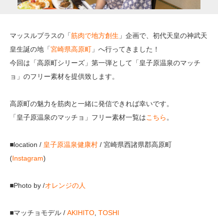
マッスルプラスの「
筋肉で地方創生
」企画で、初代天皇の神武天
皇生誕の地「
宮崎県高原町
」へ行ってきました！
今回は「高原町シリーズ」第一弾として「皇子原温泉のマッチ
ョ」のフリー素材を提供致します。
高原町の魅力を筋肉と一緒に発信できれば幸いです。
「皇子原温泉のマッチョ」フリー素材一覧は
こちら
。
■location /
皇子原温泉健康村
/ 宮崎県西諸県郡高原町
(
Instagram
)
■Photo by /
オレンジの人
■マッチョモデル /
AKIHITO
,
TOSHI