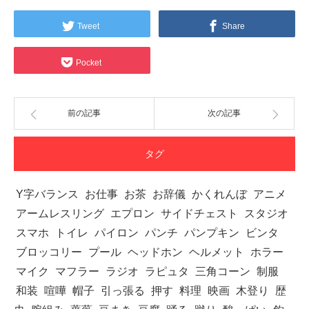
Tweet
Share
Pocket
前の記事
次の記事
タグ
Y字バランス
お仕事
お茶
お辞儀
かくれんぼ
アニメ
アームレスリング
エプロン
サイドチェスト
スタジオ
スマホ
トイレ
パイロン
パンチ
パンプキン
ビンタ
ブロッコリー
プール
ヘッドホン
ヘルメット
ホラー
マイク
マフラー
ラジオ
ラピュタ
三角コーン
制服
和装
喧嘩
帽子
引っ張る
押す
料理
映画
木登り
歴