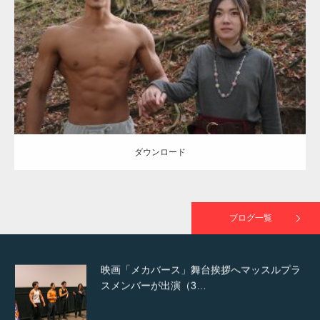
TOKYO FMラジオ番組「ONE MORNING」
Category:
公園のマッチョ
その他
AKIHITO(細マッチョ)
大胸筋
腹筋
で紹介さ…
ダウンロード
NHK「所さん！事件ですよ」に取材されまし
た（6/8放送）
ダウンロード
映画「黄金泥棒」へマッスルプラスメンバー
が出演
ブログ一覧
映画「メカバース」舞台挨拶へマッスルプラ
スメンバーが出演（3…