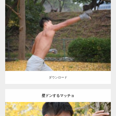
Update:
2021.07.8
Category:
公園のマッチョ
その他
AKIHITO(細マッチョ)
背中
ダウンロード
ダウンロード
壁ドンするマッチョ