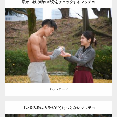
暖かい飲み物の成分をチェックするマッチョ
Update:
2021.07.8
Category:
公園のマッチョ
その他
AKIHITO(細マッチョ)
上腕三頭筋
肩
ダウンロード
ダウンロード
甘い飲み物はカラダがうけつけないマッチョ