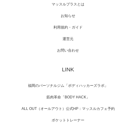
映画「メカバース」舞台挨拶へマッスルプラ
マッスルプラスとは
スメンバーが出演（3…
お知らせ
利用規約・ガイド
運営元
【TV】NHK BS「COOL JAPAN 」にてマッス
ルプ…
お問い合わせ
LINK
【WEB】「猫と焼き芋とマッチョ」の素材を
「ねとらぼ」さんに…
福岡のパーソナルジム「ボディハッカーズラボ」
筋肉革命「BODY HACK」
ALL OUT（オールアウト）公式HP：マッスルカフェ予約
ポケットトレーナー