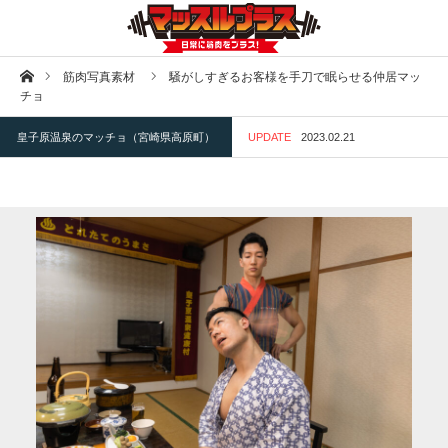
ホーム
筋肉写真素材
騒がしすぎるお客様を手刀で眠らせる仲居マッ
チョ
皇子原温泉のマッチョ（宮崎県高原町）
UPDATE
2023.02.21