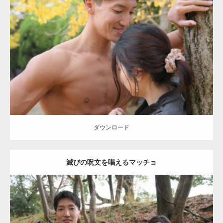
Update:
2021.07.8
Category:
公園のマッチョ
その他
AKIHITO(細マッチョ)
大胸筋
肩
腹
筋
【YouTube】マッチョフリー素材メンバーが
ギネス世界記録…
ダウンロード
【TV】TBS番組「ひるおび」にてマッスルプ
ラスが紹介されま…
ダウンロード
滅びの呪文を唱えるマッチョ
TOKYO FMラジオ番組「ONE MORNING」
で紹介さ…
Update:
2021.07.8