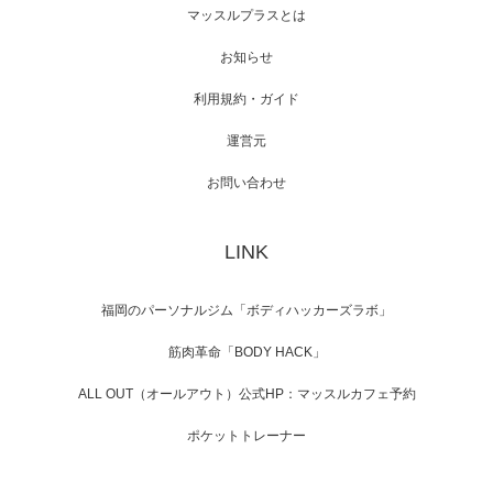
【TV】NHK BS「COOL JAPAN 」にてマッス
マッスルプラスとは
ルプ…
お知らせ
利用規約・ガイド
運営元
【WEB】「猫と焼き芋とマッチョ」の素材を
「ねとらぼ」さんに…
お問い合わせ
LINK
福岡のパーソナルジム「ボディハッカーズラボ」
筋肉革命「BODY HACK」
ALL OUT（オールアウト）公式HP：マッスルカフェ予約
ポケットトレーナー