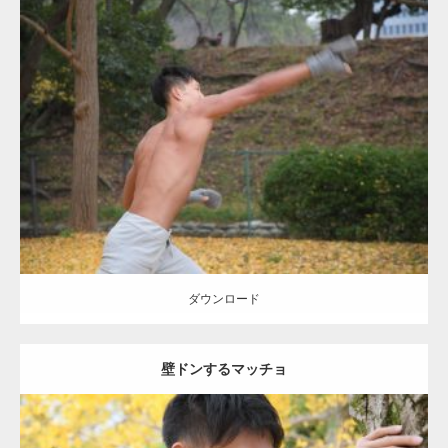
Update:
2021.07.8
Category:
公園のマッチョ
その他
AKIHITO(細マッチョ)
背中
ダウンロード
ダウンロード
壁ドンするマッチョ