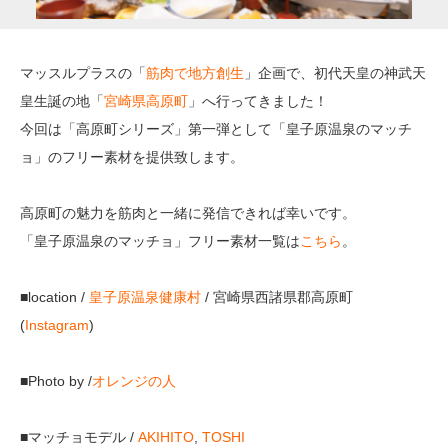
マッスルプラスの「
筋肉で地方創生
」企画で、初代天皇の神武天
皇生誕の地「
宮崎県高原町
」へ行ってきました！
今回は「高原町シリーズ」第一弾として「皇子原温泉のマッチ
ョ」のフリー素材を提供致します。
高原町の魅力を筋肉と一緒に発信できれば幸いです。
「皇子原温泉のマッチョ」フリー素材一覧は
こちら
。
■location /
皇子原温泉健康村
/ 宮崎県西諸県郡高原町
(
Instagram
)
■Photo by /
オレンジの人
■マッチョモデル /
AKIHITO
,
TOSHI