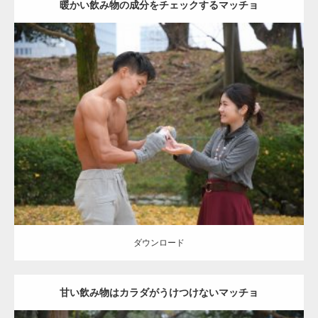
暖かい飲み物の成分をチェックするマッチョ
Update:
2021.07.8
Category:
公園のマッチョ
その他
AKIHITO(細マッチョ)
上腕三頭筋
肩
ダウンロード
ダウンロード
甘い飲み物はカラダがうけつけないマッチョ