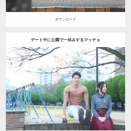
ダウンロード
デート中に公園で一休みするマッチョ
Update:
2021.07.6
Category:
公園のマッチョ
その他
AKIHITO(細マッチョ)
腹筋
ダウンロード