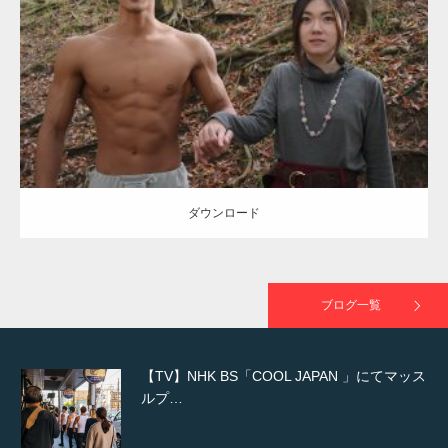
NHK「所さん！事件ですよ」に取材されまし
Category:
公園のマッチョ
その他
AKIHITO(細マッチョ)
大胸筋
腹筋
た（6/8放送）
ダウンロード
映画「黄金泥棒」へマッスルプラスメンバー
が出演
ダウンロード
映画「メカバース」舞台挨拶へマッスルプラ
スメンバーが出演（3…
ブログ一覧
【TV】NHK BS「COOL JAPAN 」にてマッス
ルプ…