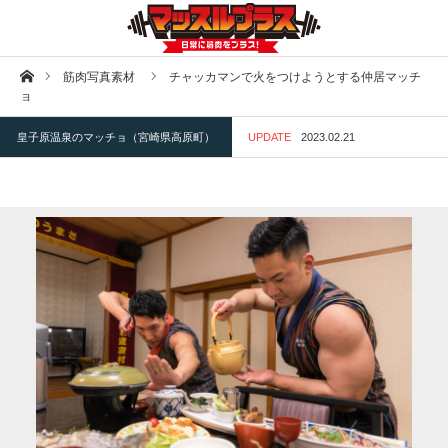
ホーム
筋肉写真素材
チャッカマンで火をつけようとする仲居マッチ
ョ
皇子原温泉のマッチョ（宮崎県高原町）
UPDATE
2023.02.21