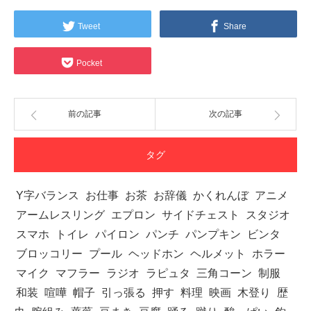
Tweet
Share
Pocket
前の記事
次の記事
タグ
Y字バランス
お仕事
お茶
お辞儀
かくれんぼ
アニメ
アームレスリング
エプロン
サイドチェスト
スタジオ
スマホ
トイレ
パイロン
パンチ
パンプキン
ビンタ
ブロッコリー
プール
ヘッドホン
ヘルメット
ホラー
マイク
マフラー
ラジオ
ラピュタ
三角コーン
制服
和装
喧嘩
帽子
引っ張る
押す
料理
映画
木登り
歴