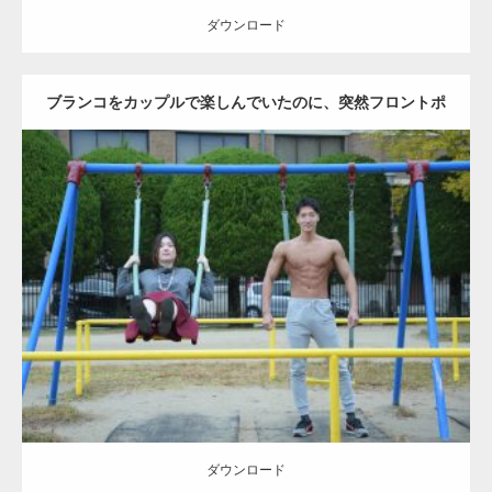
ダウンロード
ブランコをカップルで楽しんでいたのに、突然フロントポ
ーズをするマッチョ
Update:
2021.07.6
Category:
公園のマッチョ
その他
AKIHITO(細マッチョ)
腹筋
大胸筋
ダウンロード
ダウンロード