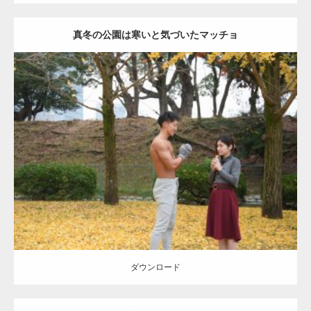
真冬の公園は寒いと気づいたマッチョ
Update:
2021.07.8
Category:
公園のマッチョ
その他
AKIHITO(細マッチョ)
上腕三頭筋
肩
ダウンロード
ダウンロード