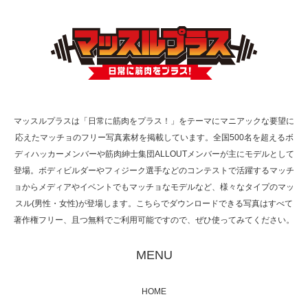
NHK「所さん！事件ですよ」に取材されまし
た（6/8放送）
マッスルプラスは「日常に筋肉をプラス！」をテーマにマニアックな要望に
応えたマッチョのフリー写真素材を掲載しています。全国500名を超えるボ
映画「黄金泥棒」へマッスルプラスメンバー
ディハッカーメンバーや筋肉紳士集団ALLOUTメンバーが主にモデルとして
が出演
登場。ボディビルダーやフィジーク選手などのコンテストで活躍するマッチ
ョからメディアやイベントでもマッチョなモデルなど、様々なタイプのマッ
スル(男性・女性)が登場します。こちらでダウンロードできる写真はすべて
著作権フリー、且つ無料でご利用可能ですので、ぜひ使ってみてください。
映画「メカバース」舞台挨拶へマッスルプラ
スメンバーが出演（3…
MENU
HOME