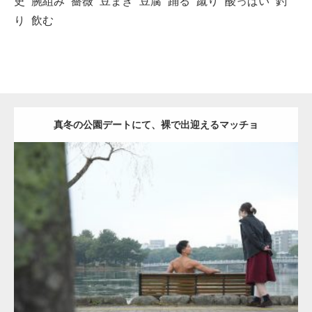
史
腕組み
薔薇
豆まき
豆腐
踊る
蹴り
酸っぱい
釣
り
飲む
真冬の公園デートにて、裸で出迎えるマッチョ
Update:
2021.07.8
Category:
公園のマッチョ
その他
AKIHITO(細マッチョ)
背中
ダウンロード