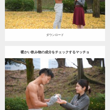
ダウンロード
ダウンロード
暖かい飲み物の成分をチェックするマッチョ
Update:
2021.07.8
Category:
公園のマッチョ
その他
AKIHITO(細マッチョ)
上腕三頭筋
肩
ダウンロード