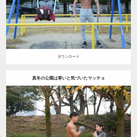
Category:
公園のマッチョ
その他
AKIHITO(細マッチョ)
腹筋
大胸筋
ダウンロード
ダウンロード
真冬の公園は寒いと気づいたマッチョ
Update:
2021.07.8
Category:
公園のマッチョ
その他
AKIHITO(細マッチョ)
上腕三頭筋
肩