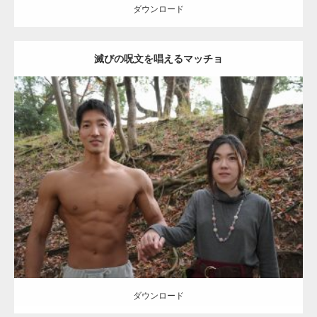
ダウンロード
滅びの呪文を唱えるマッチョ
【TV】TBS番組「ひるおび」にてマッスルプ
ラスが紹介されま…
Update:
2021.07.8
TOKYO FMラジオ番組「ONE MORNING」
Category:
公園のマッチョ
その他
AKIHITO(細マッチョ)
大胸筋
腹筋
で紹介さ…
ダウンロード
NHK「所さん！事件ですよ」に取材されまし
た（6/8放送）
ダウンロード