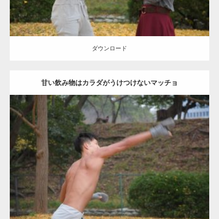
ダウンロード
甘い飲み物はカラダがうけつけないマッチョ
Update:
2021.07.8
Category:
公園のマッチョ
その他
AKIHITO(細マッチョ)
背中
ダウンロード