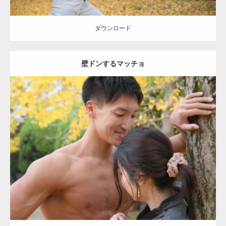
ダウンロード
壁ドンするマッチョ
Update:
2021.07.8
Category:
公園のマッチョ
その他
AKIHITO(細マッチョ)
大胸筋
肩
腹
筋
ダウンロード
【YouTube】マッチョフリー素材メンバーが
ギネス世界記録…