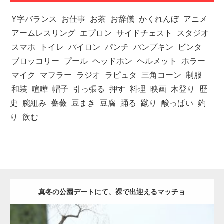
Y字バランス
お仕事
お茶
お辞儀
かくれんぼ
アニメ
アームレスリング
エプロン
サイドチェスト
スタジオ
スマホ
トイレ
パイロン
パンチ
パンプキン
ビンタ
ブロッコリー
プール
ヘッドホン
ヘルメット
ホラー
マイク
マフラー
ラジオ
ラピュタ
三角コーン
制服
和装
喧嘩
帽子
引っ張る
押す
料理
映画
木登り
歴
史
腕組み
薔薇
豆まき
豆腐
踊る
蹴り
酸っぱい
釣
り
飲む
真冬の公園デートにて、裸で出迎えるマッチョ