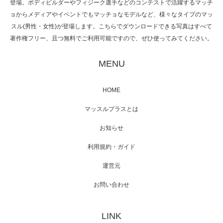
登場。ボディビルダーやフィジーク選手などのコンテストで活躍するマッチ
ョからメディアやイベントでもマッチョなモデルなど、様々なタイプのマッ
スル(男性・女性)が登場します。こちらでダウンロードできる写真はすべて
著作権フリー、且つ無料でご利用可能ですので、ぜひ使ってみてください。
映画「黄金泥棒」へマッスルプラスメンバー
が出演
MENU
HOME
映画「メカバース」舞台挨拶へマッスルプラ
マッスルプラスとは
スメンバーが出演（3…
お知らせ
利用規約・ガイド
運営元
【TV】NHK BS「COOL JAPAN 」にてマッス
ルプ…
お問い合わせ
LINK