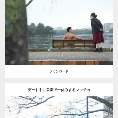
Update:
2021.07.8
Category:
公園のマッチョ
その他
AKIHITO(細マッチョ)
背中
ダウンロード
ダウンロード
デート中に公園で一休みするマッチョ