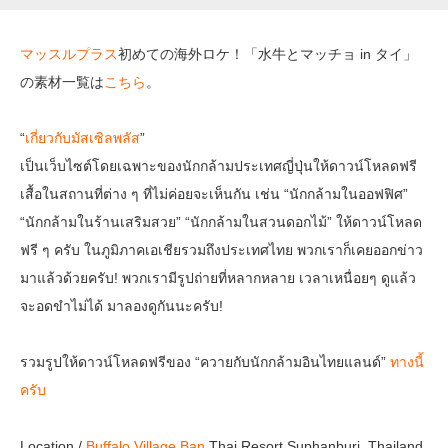
マッスルプラス
初めての海外ロケ！「水牛とマッチョ in タイ」
の素材一覧は
こちら
。
“
เกี่ยวกับมัสเซิลพลัส
”
เป็นเว็บไซต์โดยเฉพาะของนักกล้ามประเทศญี่ปุ่นให้ดาวน์โหลดฟรี
เสื้อในสถานที่ต่าง ๆ ที่ไม่ค่อยจะเห็นกัน เช่น “นักกล้ามในออฟฟิศ”
“นักกล้ามในร้านเสริมสวย” “นักกล้ามในสวนดอกไม้” ให้ดาวน์โหลด
ฟรี ๆ ครับ ในภูมิภาคเอเชียรวมถึงประเทศไทย พวกเราก็เคยออกข่าว
มาแล้วด้วยครับ! พวกเรามีรูปถ่ายที่หลากหลาย เวลาเหนื่อยๆ ดูแล้ว
จะอดขำไม่ได้ มาลองดูกันนะครับ!
รวมรูปให้ดาวน์โหลดฟรีของ “ควายกับนักกล้ามอินไทยแลนด์”
ทางนี้
ครับ
Location /
Buffalo Village Ban
Thai Resort Suphanburi, Thailand