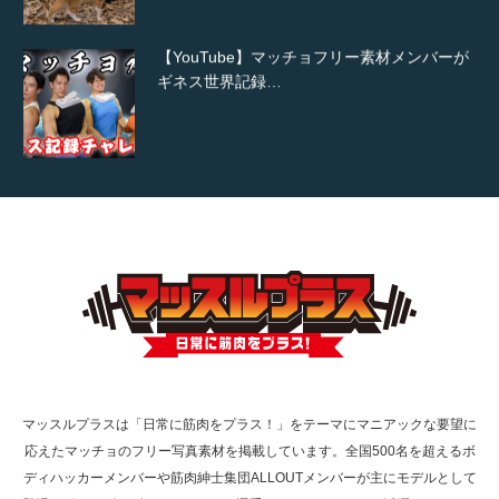
【YouTube】マッチョフリー素材メンバーが
ギネス世界記録…
【TV】TBS番組「ひるおび」にてマッスルプ
ラスが紹介されま…
TOKYO FMラジオ番組「ONE MORNING」
で紹介さ…
マッスルプラスは「日常に筋肉をプラス！」をテーマにマニアックな要望に
応えたマッチョのフリー写真素材を掲載しています。全国500名を超えるボ
NHK「所さん！事件ですよ」に取材されまし
ディハッカーメンバーや筋肉紳士集団ALLOUTメンバーが主にモデルとして
た（6/8放送）