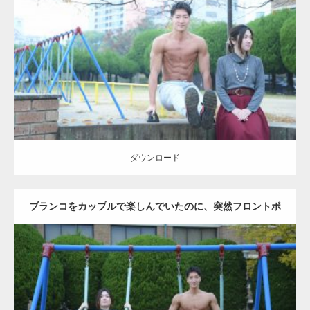
Update:
2021.07.6
Category:
公園のマッチョ
その他
AKIHITO(細マッチョ)
腹筋
ダウンロード
ダウンロード
ブランコをカップルで楽しんでいたのに、突然フロントポ
ーズをするマッチョ
Update:
2021.07.6