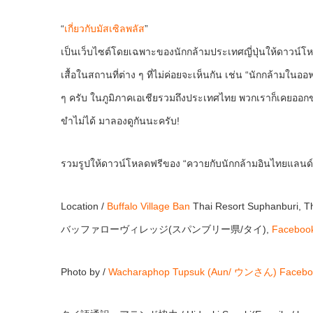
“
เกี่ยวกับมัสเซิลพลัส
”
เป็นเว็บไซต์โดยเฉพาะของนักกล้ามประเทศญี่ปุ่นให้ดาวน์โ
เสื้อในสถานที่ต่าง ๆ ที่ไม่ค่อยจะเห็นกัน เช่น “นักกล้ามใ
ๆ ครับ ในภูมิภาคเอเชียรวมถึงประเทศไทย พวกเราก็เคยออกข่
ขำไม่ได้ มาลองดูกันนะครับ!
รวมรูปให้ดาวน์โหลดฟรีของ “ควายกับนักกล้ามอินไทยแลนด
Location /
Buffalo Village Ban
Thai Resort Suphanburi, T
バッファローヴィレッジ(スパンブリー県/タイ),
Faceboo
Photo by /
Wacharaphop Tupsuk (Aun/ ウンさん)
Facebo