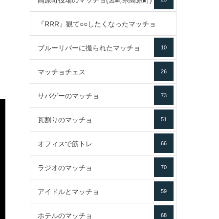
高原町役場のマッチョ(宮崎県高原町)
『RRR』観て○○したくなったマッチョ
ブルーリバーに撮られたマッチョ
10
16
マッチョチェス
26
サバゲーのマッチョ
73
瓦割りのマッチョ
51
オフィスで筋トレ
66
ラジオのマッチョ
70
アイドルとマッチョ
59
ホテルのマッチョ
68