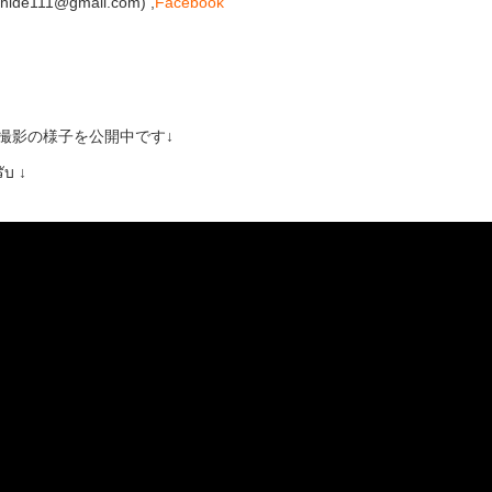
de111@gmail.com) ,
Facebook
での撮影の様子を公開中です↓
ับ ↓