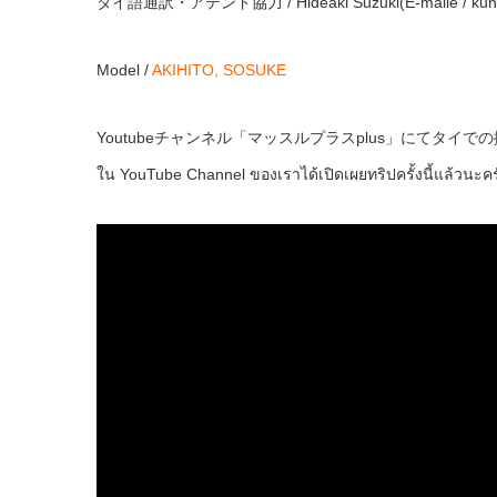
タイ語通訳・アテンド協力 / Hideaki Suzuki(E-maile / kunhi
Model /
AKIHITO,
SOSUKE
Youtubeチャンネル「マッスルプラスplus」にてタイ
ใน YouTube Channel ของเราได้เปิดเผยทริปครั้งนี้แล้วนะคร