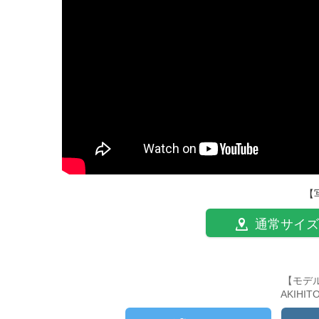
【
通常サイズ
【モデ
AKIHI