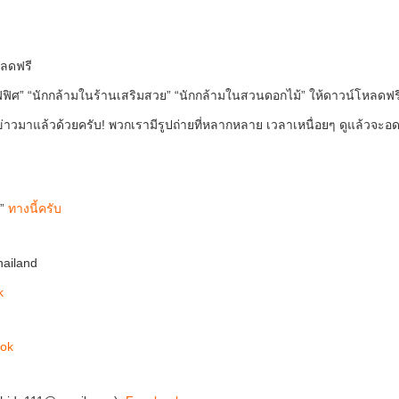
หลดฟรี
นออฟฟิศ” “นักกล้ามในร้านเสริมสวย” “นักกล้ามในสวนดอกไม้” ให้ดาวน์โหลดฟร
าวมาแล้วด้วยครับ! พวกเรามีรูปถ่ายที่หลากหลาย เวลาเหนื่อยๆ ดูแล้วจะอ
์”
ทางนี้ครับ
hailand
k
ok