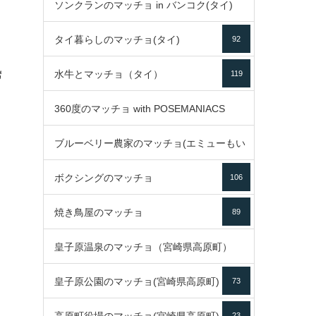
ソンクランのマッチョ in バンコク(タイ)
35
タイ暮らしのマッチョ(タイ)
92
85
水牛とマッチョ（タイ）
119
ี
ด
360度のマッチョ with POSEMANIACS
ブルーベリー農家のマッチョ(エミューもい
49
ボクシングのマッチョ
るよ)
106
72
焼き鳥屋のマッチョ
89
皇子原温泉のマッチョ（宮崎県高原町）
皇子原公園のマッチョ(宮崎県高原町)
73
133
23