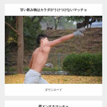
甘い飲み物はカラダがうけつけないマッチョ
Update:
2021.07.8
Category:
公園のマッチョ
その他
AKIHITO(細マッチョ)
背中
ダウンロード
ダウンロード
壁ドンするマッチョ