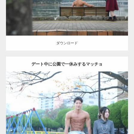
ダウンロード
ダウンロード
デート中に公園で一休みするマッチョ
Update:
2021.07.6
Category:
公園のマッチョ
その他
AKIHITO(細マッチョ)
腹筋
ダウンロード