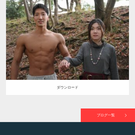
Update:
2021.07.8
TOKYO FMラジオ番組「ONE MORNING」
Category:
公園のマッチョ
その他
AKIHITO(細マッチョ)
大胸筋
腹筋
で紹介さ…
ダウンロード
NHK「所さん！事件ですよ」に取材されまし
た（6/8放送）
ダウンロード
映画「黄金泥棒」へマッスルプラスメンバー
が出演
ブログ一覧