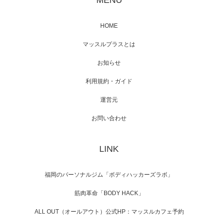
MENU
HOME
映画「メカバース」舞台挨拶へマッスルプラ
マッスルプラスとは
スメンバーが出演（3…
お知らせ
利用規約・ガイド
運営元
【TV】NHK BS「COOL JAPAN 」にてマッス
ルプ…
お問い合わせ
LINK
【WEB】「猫と焼き芋とマッチョ」の素材を
「ねとらぼ」さんに…
福岡のパーソナルジム「ボディハッカーズラボ」
筋肉革命「BODY HACK」
ALL OUT（オールアウト）公式HP：マッスルカフェ予約