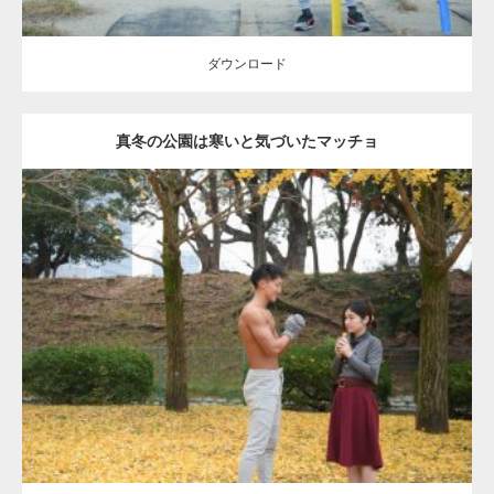
ダウンロード
真冬の公園は寒いと気づいたマッチョ
Update:
2021.07.8
Category:
公園のマッチョ
その他
AKIHITO(細マッチョ)
上腕三頭筋
肩
ダウンロード