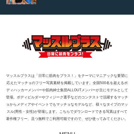
【TV】TBS番組「ひるおび」にてマッスルプ
ラスが紹介されま…
TOKYO FMラジオ番組「ONE MORNING」
で紹介さ…
マッスルプラスは「日常に筋肉をプラス！」をテーマにマニアックな要望に
応えたマッチョのフリー写真素材を掲載しています。全国500名を超えるボ
NHK「所さん！事件ですよ」に取材されまし
ディハッカーメンバーや筋肉紳士集団ALLOUTメンバーが主にモデルとして
た（6/8放送）
登場。ボディビルダーやフィジーク選手などのコンテストで活躍するマッチ
ョからメディアやイベントでもマッチョなモデルなど、様々なタイプのマッ
スル(男性・女性)が登場します。こちらでダウンロードできる写真はすべて
著作権フリー、且つ無料でご利用可能ですので、ぜひ使ってみてください。
映画「黄金泥棒」へマッスルプラスメンバー
が出演