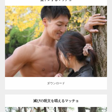
Update:
2021.07.8
Category:
公園のマッチョ
その他
AKIHITO(細マッチョ)
大胸筋
肩
腹
筋
ダウンロード
【YouTube】マッチョフリー素材メンバーが
ギネス世界記録…
ダウンロード
滅びの呪文を唱えるマッチョ
【TV】TBS番組「ひるおび」にてマッスルプ
ラスが紹介されま…