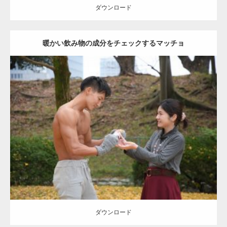
ダウンロード
暖かい飲み物の成分をチェックするマッチョ
Update:
2021.07.8
Category:
公園のマッチョ
その他
AKIHITO(細マッチョ)
上腕三頭筋
肩
ダウンロード
ダウンロード