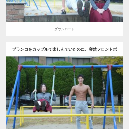
ダウンロード
ブランコをカップルで楽しんでいたのに、突然フロントポ
ーズをするマッチョ
Update:
2021.07.6
Category:
公園のマッチョ
その他
AKIHITO(細マッチョ)
腹筋
大胸筋
ダウンロード