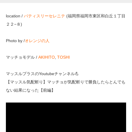
location /
パティスリーセレニテ
(福岡県福岡市東区和白丘１丁目
２２−８)
Photo by /
オレンジの人
マッチョモデル /
AKIHITO
,
TOSHI
マッスルプラスのYoutubeチャンネル💪
【マッスル気配斬り】マッチョが気配斬りで勝負したらとんでも
ない結果になった【前編】