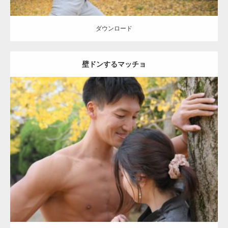
ダウンロード
壁ドンするマッチョ
Update:
2021.07.8
Category:
公園のマッチョ
その他
AKIHITO(細マッチョ)
大胸筋
肩
腹
筋
ダウンロード
【YouTube】マッチョフリー素材メンバーが
ギネス世界記録…