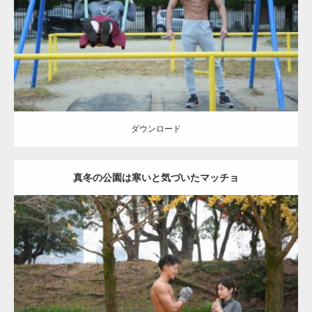
Category:
公園のマッチョ
その他
AKIHITO(細マッチョ)
腹筋
大胸筋
ダウンロード
ダウンロード
真冬の公園は寒いと気づいたマッチョ
Update:
2021.07.8
Category:
公園のマッチョ
その他
AKIHITO(細マッチョ)
上腕三頭筋
肩