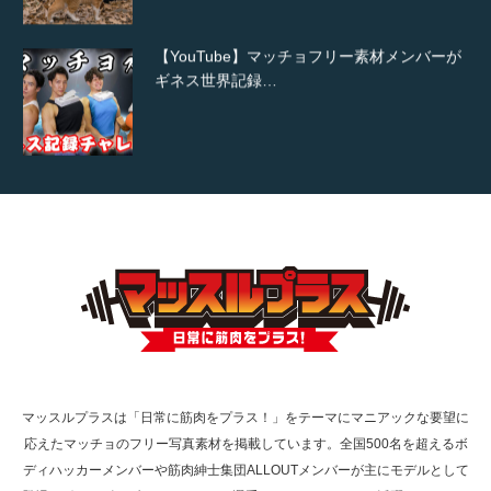
【YouTube】マッチョフリー素材メンバーが
ギネス世界記録…
【TV】TBS番組「ひるおび」にてマッスルプ
ラスが紹介されま…
TOKYO FMラジオ番組「ONE MORNING」
で紹介さ…
マッスルプラスは「日常に筋肉をプラス！」をテーマにマニアックな要望に
応えたマッチョのフリー写真素材を掲載しています。全国500名を超えるボ
NHK「所さん！事件ですよ」に取材されまし
ディハッカーメンバーや筋肉紳士集団ALLOUTメンバーが主にモデルとして
た（6/8放送）