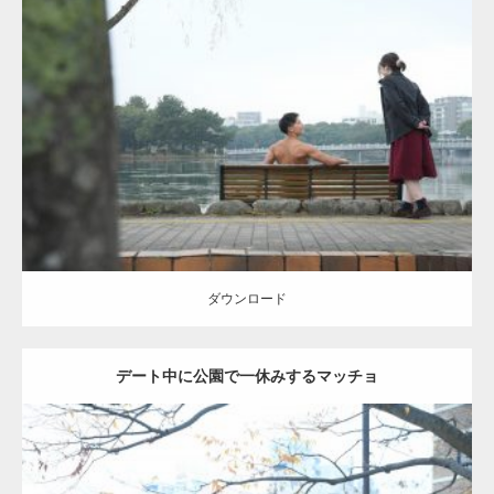
Update:
2021.07.8
Category:
公園のマッチョ
その他
AKIHITO(細マッチョ)
背中
ダウンロード
ダウンロード
デート中に公園で一休みするマッチョ