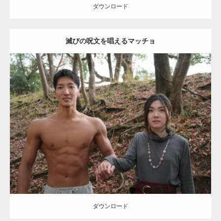
ダウンロード
滅びの呪文を唱えるマッチョ
【TV】TBS番組「ひるおび」にてマッスルプ
ラスが紹介されま…
Update:
2021.07.8
TOKYO FMラジオ番組「ONE MORNING」
Category:
公園のマッチョ
その他
AKIHITO(細マッチョ)
大胸筋
腹筋
で紹介さ…
ダウンロード
NHK「所さん！事件ですよ」に取材されまし
た（6/8放送）
ダウンロード