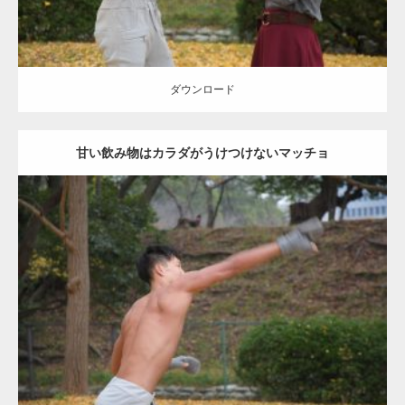
ダウンロード
甘い飲み物はカラダがうけつけないマッチョ
Update:
2021.07.8
Category:
公園のマッチョ
その他
AKIHITO(細マッチョ)
背中
ダウンロード