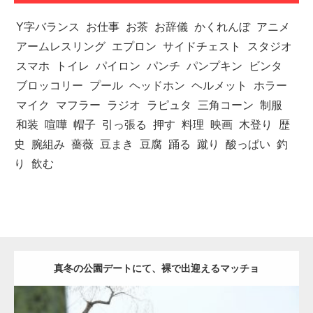
Y字バランス
お仕事
お茶
お辞儀
かくれんぼ
アニメ
アームレスリング
エプロン
サイドチェスト
スタジオ
スマホ
トイレ
パイロン
パンチ
パンプキン
ビンタ
ブロッコリー
プール
ヘッドホン
ヘルメット
ホラー
マイク
マフラー
ラジオ
ラピュタ
三角コーン
制服
和装
喧嘩
帽子
引っ張る
押す
料理
映画
木登り
歴
史
腕組み
薔薇
豆まき
豆腐
踊る
蹴り
酸っぱい
釣
り
飲む
真冬の公園デートにて、裸で出迎えるマッチョ