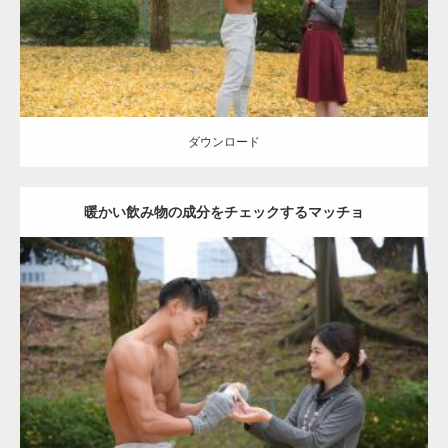
ダウンロード
ダウンロード
暖かい飲み物の成分をチェックするマッチョ
Update:
2021.07.8
Category:
公園のマッチョ
その他
AKIHITO(細マッチョ)
上腕三頭筋
肩
ダウンロード