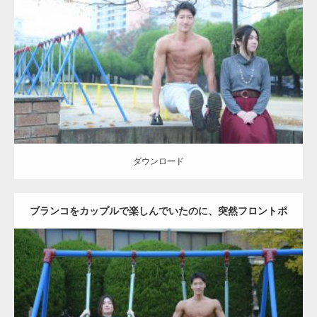
Update:
2021.07.6
Category:
公園のマッチョ
その他
AKIHITO(細マッチョ)
腹筋
ダウンロード
ダウンロード
ブランコをカップルで楽しんでいたのに、突然フロントポ
ーズをするマッチョ
Update:
2021.07.6