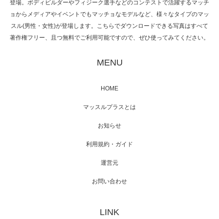
登場。ボディビルダーやフィジーク選手などのコンテストで活躍するマッチ
ョからメディアやイベントでもマッチョなモデルなど、様々なタイプのマッ
スル(男性・女性)が登場します。こちらでダウンロードできる写真はすべて
著作権フリー、且つ無料でご利用可能ですので、ぜひ使ってみてください。
映画「黄金泥棒」へマッスルプラスメンバー
が出演
MENU
HOME
映画「メカバース」舞台挨拶へマッスルプラ
マッスルプラスとは
スメンバーが出演（3…
お知らせ
利用規約・ガイド
運営元
【TV】NHK BS「COOL JAPAN 」にてマッス
ルプ…
お問い合わせ
LINK