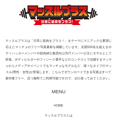
TOKYO FMラジオ番組「ONE MORNING」
で紹介さ…
マッスルプラスは「日常に筋肉をプラス！」をテーマにマニアックな要望に
応えたマッチョのフリー写真素材を掲載しています。全国500名を超えるボ
NHK「所さん！事件ですよ」に取材されまし
ディハッカーメンバーや筋肉紳士集団ALLOUTメンバーが主にモデルとして
た（6/8放送）
登場。ボディビルダーやフィジーク選手などのコンテストで活躍するマッチ
ョからメディアやイベントでもマッチョなモデルなど、様々なタイプのマッ
スル(男性・女性)が登場します。こちらでダウンロードできる写真はすべて
著作権フリー、且つ無料でご利用可能ですので、ぜひ使ってみてください。
映画「黄金泥棒」へマッスルプラスメンバー
が出演
MENU
HOME
映画「メカバース」舞台挨拶へマッスルプラ
マッスルプラスとは