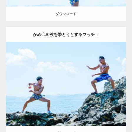
ダウンロード
かめ〇め波を撃とうとするマッチョ
Update:
2021.07.1
Category:
海のマッチョ2
inori
AKIHITO(細マッチョ)
外資系筋肉
肩
闘うマッチョ
ダウンロード