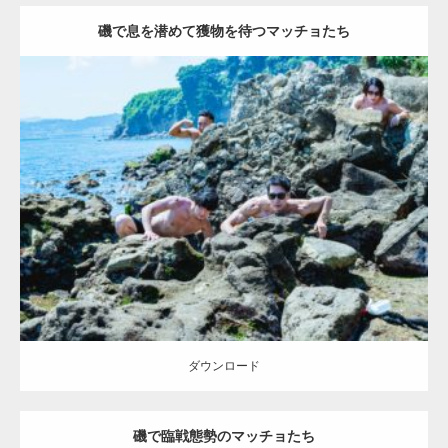
磯で息を潜めて獲物を待つマッチョたち
Update:
2021.07.8
Category:
海のマッチョ2
ダウンロード
ダウンロード
磯で臨戦態勢のマッチョたち