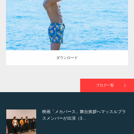
Category:
海のマッチョ2
で紹介さ…
ダウンロード
NHK「所さん！事件ですよ」に取材されまし
た（6/8放送）
ダウンロード
映画「黄金泥棒」へマッスルプラスメンバー
が出演
ブログ一覧
映画「メカバース」舞台挨拶へマッスルプラ
スメンバーが出演（3…