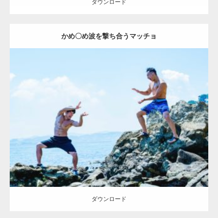
ダウンロード
かめ〇め波を撃ち合うマッチョ
Update:
2023.02.6
Category:
海のマッチョ2
inori
外資系筋肉
闘うマッチョ
ダウンロード
ダウンロード