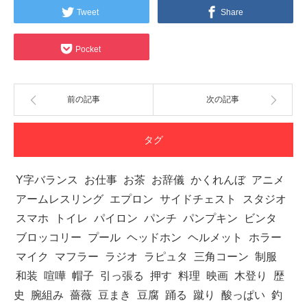
Tweet
Share
Pocket
前の記事
次の記事
タグ
Y字バランス
お仕事
お茶
お辞儀
かくれんぼ
アニメ
アームレスリング
エプロン
サイドチェスト
スタジオ
スマホ
トイレ
パイロン
パンチ
パンプキン
ビンタ
ブロッコリー
プール
ヘッドホン
ヘルメット
ホラー
マイク
マフラー
ラジオ
ラピュタ
三角コーン
制服
和装
喧嘩
帽子
引っ張る
押す
料理
映画
木登り
歴
史
腕組み
薔薇
豆まき
豆腐
踊る
蹴り
酸っぱい
釣