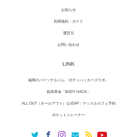
スメンバーが出演（3…
お知らせ
利用規約・ガイド
運営元
【TV】NHK BS「COOL JAPAN 」にてマッス
ルプ…
お問い合わせ
LINK
【WEB】「猫と焼き芋とマッチョ」の素材を
「ねとらぼ」さんに…
福岡のパーソナルジム「ボディハッカーズラボ」
筋肉革命「BODY HACK」
ALL OUT（オールアウト）公式HP：マッスルカフェ予約
ポケットトレーナー