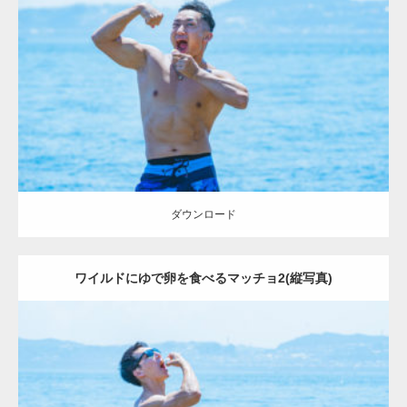
Update:
2021.07.7
Category:
海のマッチョ2
ダウンロード
【YouTube】マッチョフリー素材メンバーが
ギネス世界記録…
ダウンロード
ワイルドにゆで卵を食べるマッチョ2(縦写真)
【TV】TBS番組「ひるおび」にてマッスルプ
ラスが紹介されま…
Update:
2021.07.7
TOKYO FMラジオ番組「ONE MORNING」