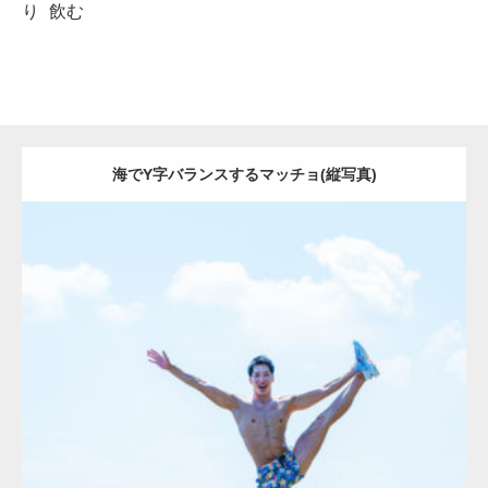
り
飲む
海でY字バランスするマッチョ(縦写真)
Update:
2021.07.8
Category:
海のマッチョ2
ダウンロード