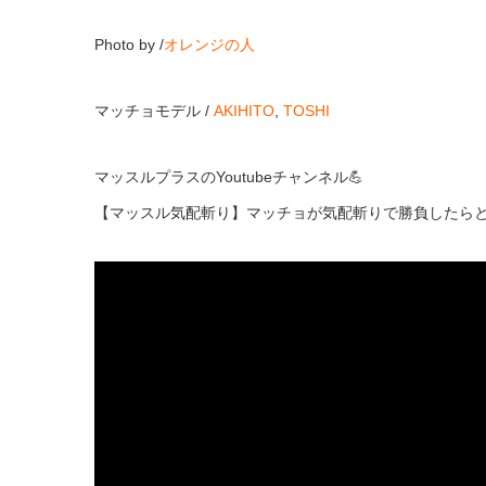
Photo by /
オレンジの人
マッチョモデル /
AKIHITO
,
TOSHI
マッスルプラスのYoutubeチャンネル💪
【マッスル気配斬り】マッチョが気配斬りで勝負したら