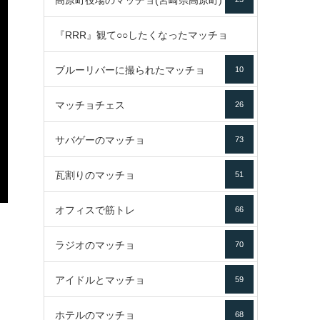
高原町役場のマッチョ(宮崎県高原町)
『RRR』観て○○したくなったマッチョ
ブルーリバーに撮られたマッチョ
10
16
マッチョチェス
26
サバゲーのマッチョ
73
瓦割りのマッチョ
51
オフィスで筋トレ
66
ラジオのマッチョ
70
アイドルとマッチョ
59
ホテルのマッチョ
68