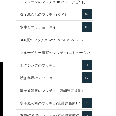
ソンクランのマッチョ in バンコク(タイ)
35
タイ暮らしのマッチョ(タイ)
92
85
水牛とマッチョ（タイ）
119
360度のマッチョ with POSEMANIACS
ブルーベリー農家のマッチョ(エミューもい
49
ボクシングのマッチョ
るよ)
106
72
焼き鳥屋のマッチョ
89
皇子原温泉のマッチョ（宮崎県高原町）
皇子原公園のマッチョ(宮崎県高原町)
73
133
23