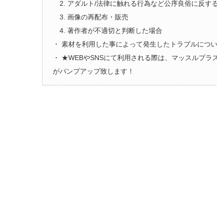
2. アダルト/法律に触れる行為など公序良俗に反す
3. 画像の再配布・販売
4. 著作者が不適切と判断した場合
・ 素材を利用した事によって発生したトラブルにつ
・ ★WEBやSNSにて利用される際は、マッスルプ
がパンプアップ致します！