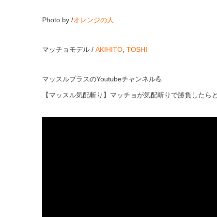
Photo by /
オレンジの人
マッチョモデル /
AKIHITO
,
TOSHI
マッスルプラスのYoutubeチャンネル💪
【マッスル気配斬り】マッチョが気配斬りで勝負したら