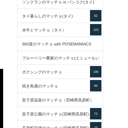
ソンクランのマッチョ in バンコク(タイ)
35
タイ暮らしのマッチョ(タイ)
92
85
水牛とマッチョ（タイ）
119
360度のマッチョ with POSEMANIACS
ブルーベリー農家のマッチョ(エミューもい
49
ボクシングのマッチョ
るよ)
106
72
焼き鳥屋のマッチョ
89
皇子原温泉のマッチョ（宮崎県高原町）
皇子原公園のマッチョ(宮崎県高原町)
73
133
23