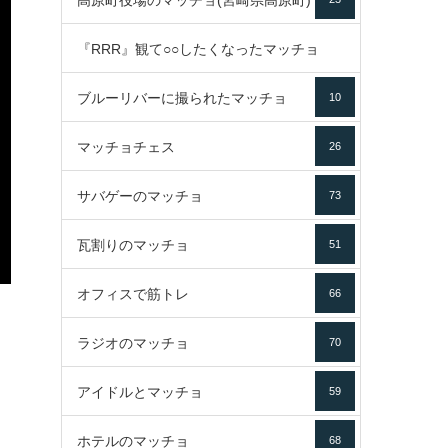
高原町役場のマッチョ(宮崎県高原町)
『RRR』観て○○したくなったマッチョ
ブルーリバーに撮られたマッチョ
10
16
マッチョチェス
26
サバゲーのマッチョ
73
瓦割りのマッチョ
51
オフィスで筋トレ
66
ラジオのマッチョ
70
アイドルとマッチョ
59
ホテルのマッチョ
68