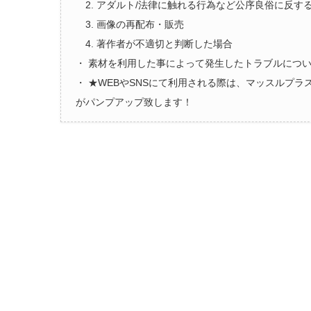
2. アダルト/法律に触れる行為など公序良俗に反す
3. 画像の再配布・販売
4. 著作者が不適切と判断した場合
・ 素材を利用した事によって発生したトラブルにつ
・ ★WEBやSNSにて利用される際は、マッスルプ
がパンプアップ致します！