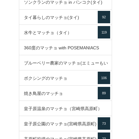
ソンクランのマッチョ in バンコク(タイ)
35
タイ暮らしのマッチョ(タイ)
92
85
水牛とマッチョ（タイ）
119
360度のマッチョ with POSEMANIACS
ブルーベリー農家のマッチョ(エミューもい
49
ボクシングのマッチョ
るよ)
106
72
焼き鳥屋のマッチョ
89
皇子原温泉のマッチョ（宮崎県高原町）
皇子原公園のマッチョ(宮崎県高原町)
73
133
23