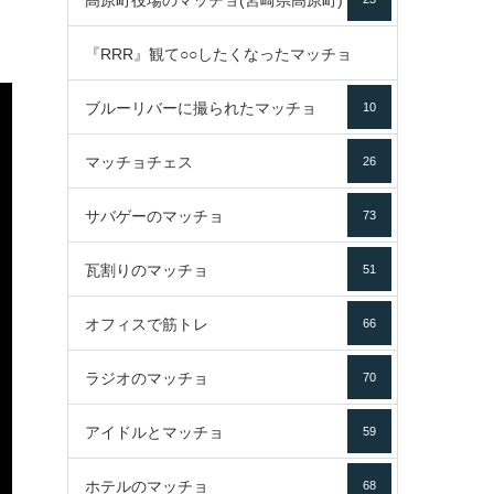
高原町役場のマッチョ(宮崎県高原町)
『RRR』観て○○したくなったマッチョ
ブルーリバーに撮られたマッチョ
10
16
マッチョチェス
26
サバゲーのマッチョ
73
瓦割りのマッチョ
51
オフィスで筋トレ
66
ラジオのマッチョ
70
アイドルとマッチョ
59
ホテルのマッチョ
68