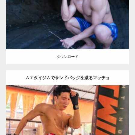
Category:
海のマッチョ3
kaichan
外資系筋肉
大胸筋
肩
ダウンロード
ダウンロード
ムエタイジムでサンドバッグを蹴るマッチョ
Update:
2023.09.8
Category:
ムエタイのマッチョ in チェンマイ(タイ)
オレンジの人
AKIHITO(細マッチョ)
チェンマイ(タイ)