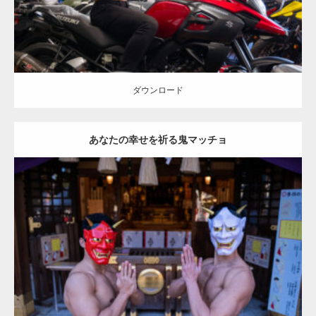
ダウンロード
あなたの幸せを祈る鬼マッチョ
Update:
2023.02.11
Category:
節分のマッチョ
kaichan
AKIHITO(細マッチョ)
外資系筋肉
大胸筋
上腕二頭筋
肩
大田区 (東京)
ダウンロード