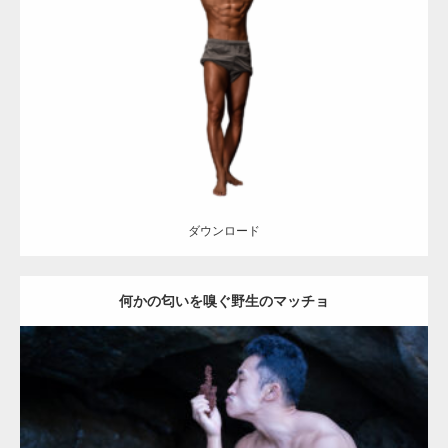
Update:
2022.09.1
Category:
マッチョフォント(アルファベット)
その他
AKIHITO(細マ
ッチョ)
腹筋
ダウンロード
ダウンロード
何かの匂いを嗅ぐ野生のマッチョ
Update:
2021.09.18