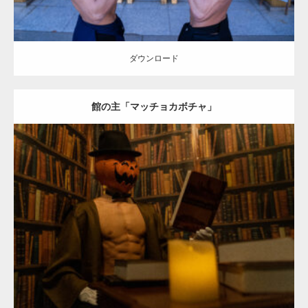
ダウンロード
館の主「マッチョカボチャ」
Update:
2023.02.11
Category:
ハロウィンのマッチョ
その他
AKIHITO(細マッチョ)
大胸
筋
腹筋
姫路 (兵庫)
ダウンロード