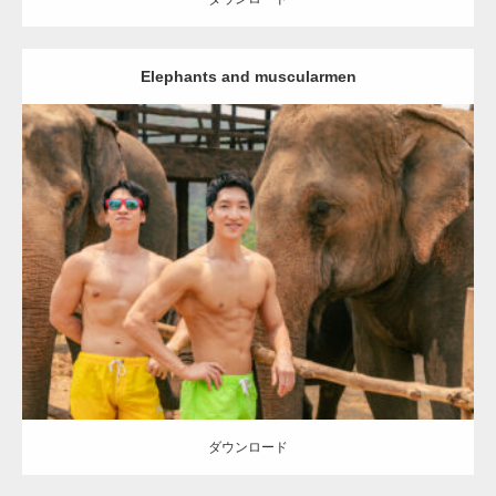
Elephants and muscularmen
Update:
2023.08.6
Category:
象とマッチョ in チェンマイ(タイ)
オレンジの人
SOSUKE
AKIHITO(細マッチョ)
大胸筋
腹筋
チェンマイ(タイ)
ダウンロード
ダウンロード