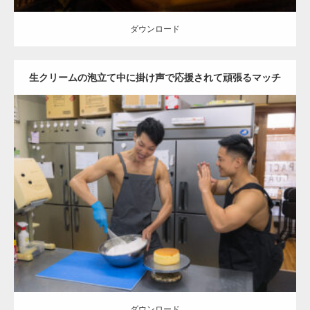
ダウンロード
生クリームの泡立て中に掛け声で応援されて頑張るマッチ
ョ
Update:
2023.02.11
Category:
ケーキ屋さんのマッチョ
オレンジの人
AKIHITO(細マッチ
ョ)
TOSHI(大胸筋)
肩
和白 (福岡)
ダウンロード
ダウンロード