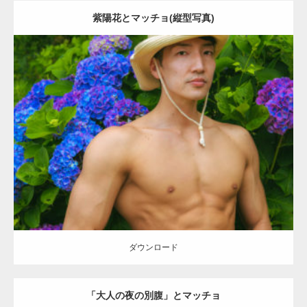
紫陽花とマッチョ(縦型写真)
Update:
2023.02.11
Category:
田植えのマッチョ
オレンジの人
AKIHITO(細マッチョ)
上
腕二頭筋
肩
腹筋
大胸筋
糸島 (福岡)
ダウンロード
ダウンロード
「大人の夜の別腹」とマッチョ