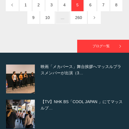
た（6/8放送）
1
2
3
4
5
6
7
8
9
10
…
260
映画「黄金泥棒」へマッスルプラスメンバー
が出演
ブログ一覧
映画「メカバース」舞台挨拶へマッスルプラ
スメンバーが出演（3…
【TV】NHK BS「COOL JAPAN 」にてマッス
ルプ…