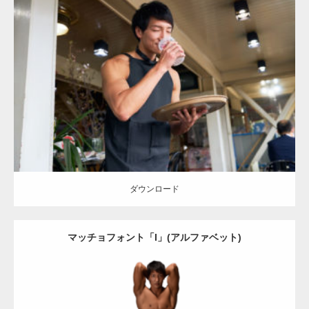
Update:
2023.02.11
Category:
喫茶店のマッチョ(名古屋)
その他
AKIHITO(細マッチョ)
上
腕二頭筋
肩
名古屋 (愛知)
ダウンロード
ダウンロード
マッチョフォント「I」(アルファベット)