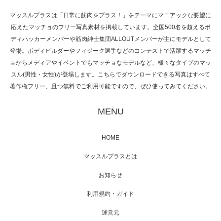
マッスルプラスは「日常に筋肉をプラス！」をテーマにマニアックな要望に
応えたマッチョのフリー写真素材を掲載しています。全国500名を超えるボ
NHK「所さん！事件ですよ」に取材されまし
ディハッカーメンバーや筋肉紳士集団ALLOUTメンバーが主にモデルとして
た（6/8放送）
登場。ボディビルダーやフィジーク選手などのコンテストで活躍するマッチ
ョからメディアやイベントでもマッチョなモデルなど、様々なタイプのマッ
スル(男性・女性)が登場します。こちらでダウンロードできる写真はすべて
著作権フリー、且つ無料でご利用可能ですので、ぜひ使ってみてください。
映画「黄金泥棒」へマッスルプラスメンバー
が出演
MENU
HOME
映画「メカバース」舞台挨拶へマッスルプラ
マッスルプラスとは
スメンバーが出演（3…
お知らせ
利用規約・ガイド
運営元
【TV】NHK BS「COOL JAPAN 」にてマッス