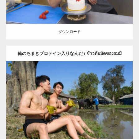
ダウンロード
俺のちまきプロテイン入りなんだ / ข้าวต้มมัดของผมมี
โปรตีนด้วยนะ
Update:
2023.02.25
Category:
水牛とマッチョ（タイ）
Wacharaphop Tupsuk (Aun) /ウ
ンさん (タイ人)
AKIHITO(細マッチョ)
SOSUKE
肩
マッチョをつかま
えて
スパンブリー県 (タイ)
ダウンロード