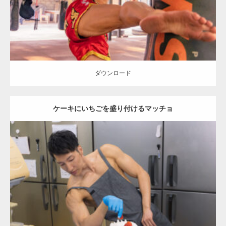
ダウンロード
ダウンロード
ケーキにいちごを盛り付けるマッチョ
Update:
2023.02.11
Category:
ケーキ屋さんのマッチョ
オレンジの人
AKIHITO(細マッチ
ョ)
肩
和白 (福岡)
ダウンロード