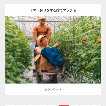
トマト狩りをする捨てマッチョ
【YouTube】マッチョフリー素材メンバーが
ギネス世界記録…
Update:
2023.02.11
Category:
トマト農家のマッチョ
オレンジの人
AKIHITO(細マッチョ)
【TV】TBS番組「ひるおび」にてマッスルプ
ONIKKY(デカいよ)
上腕三頭筋
捨てマッチョ
唐津 (佐賀)
ラスが紹介されま…
ダウンロード
TOKYO FMラジオ番組「ONE MORNING」
で紹介さ…
ダウンロード
NHK「所さん！事件ですよ」に取材されまし