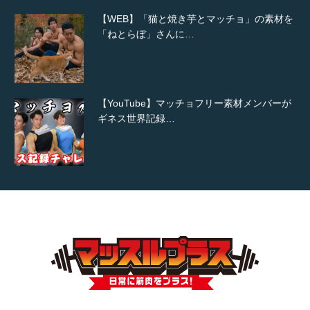
【WEB】「猫と焼き芋とマッチョ」の素材を
「ねとらぼ」さんに…
【YouTube】マッチョフリー素材メンバーが
ギネス世界記録…
【TV】TBS番組「ひるおび」にてマッスルプ
ラスが紹介されま…
TOKYO FMラジオ番組「ONE MORNING」
で紹介さ…