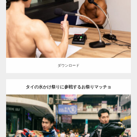
Category:
ラジオのマッチョ
オレンジの人
AKIHITO(細マッチョ)
TOSHI(大胸筋)
大胸筋
上腕三頭筋
背中
肩
天神 (福岡)
ダウンロード
ダウンロード
タイの水かけ祭りに参戦するお祭りマッチョ
Update:
2023.05.20
Category:
ソンクランのマッチョ in バンコク(タイ)
オレンジの人
SOSUKE
AKIHITO(細マッチョ)
バンコク(タイ)