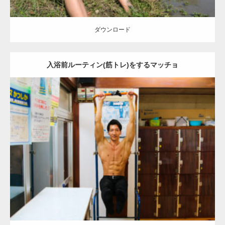
ダウンロード
入浴前ルーティン(筋トレ)をするマッチョ
Update:
2023.02.11
Category:
筋肉銭湯
その他
AKIHITO(細マッチョ)
腹筋
葛飾 (東京)
ダウンロード