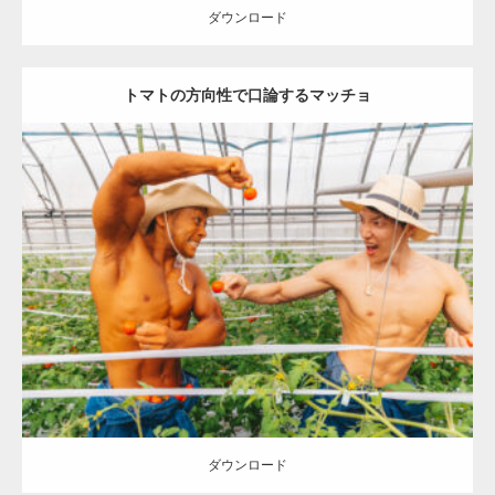
ダウンロード
トマトの方向性で口論するマッチョ
Update:
2023.02.11
Category:
トマト農家のマッチョ
オレンジの人
ONIKKY(デカいよ)
AKIHITO(細マッチョ)
上腕三頭筋
腹筋
唐津 (佐賀)
ダウンロード
ダウンロード