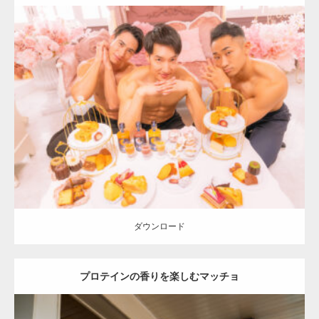
Update:
2024.06.2
Category:
「大人の夜の別腹」とマッチョ
オレンジの人
AKIHITO(細
マッチョ)
SOSUKE
外資系筋肉
肩
ダウンロード
ダウンロード
プロテインの香りを楽しむマッチョ