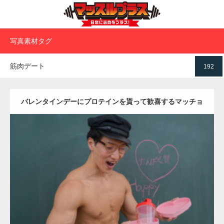
写真素材タグ
筋肉デート
192
バレンタインデーにプロテインを貰って歓喜するマッチョ
Update:
2022.01.28
Category:
バレンタインのマッチョ(学校)
kaichan
AKIHITO(細マッチ
ョ)
上腕二頭筋
肩
ダウンロード