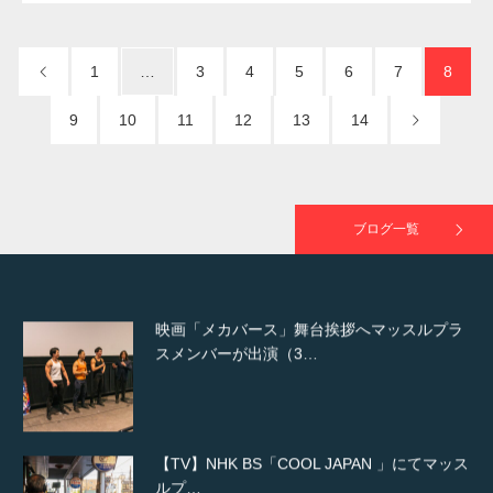
NHK「所さん！事件ですよ」に取材されまし
た（6/8放送）
1
…
3
4
5
6
7
8
9
10
11
12
13
14
映画「黄金泥棒」へマッスルプラスメンバー
が出演
ブログ一覧
映画「メカバース」舞台挨拶へマッスルプラ
スメンバーが出演（3…
【TV】NHK BS「COOL JAPAN 」にてマッス
ルプ…