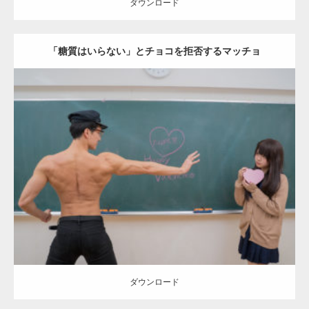
ダウンロード
「糖質はいらない」とチョコを拒否するマッチョ
Update:
2022.01.28
Category:
バレンタインのマッチョ(学校)
kaichan
AKIHITO(細マッチ
ョ)
Kaori
背中
ダウンロード
ダウンロード