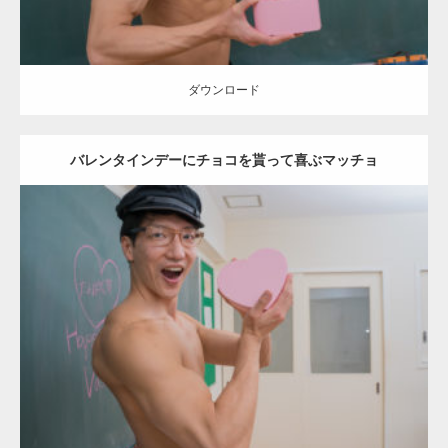
ダウンロード
バレンタインデーにチョコを貰って喜ぶマッチョ
Update:
2022.01.28
Category:
バレンタインのマッチョ(学校)
kaichan
AKIHITO(細マッチ
ョ)
上腕三頭筋
肩
ダウンロード