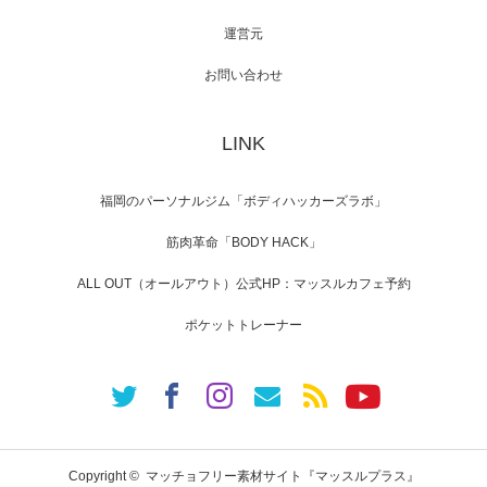
運営元
【TV】NHK BS「COOL JAPAN 」にてマッス
ルプ…
お問い合わせ
LINK
【WEB】「猫と焼き芋とマッチョ」の素材を
「ねとらぼ」さんに…
福岡のパーソナルジム「ボディハッカーズラボ」
筋肉革命「BODY HACK」
ALL OUT（オールアウト）公式HP：マッスルカフェ予約
ポケットトレーナー
Copyright ©
マッチョフリー素材サイト『マッスルプラス』