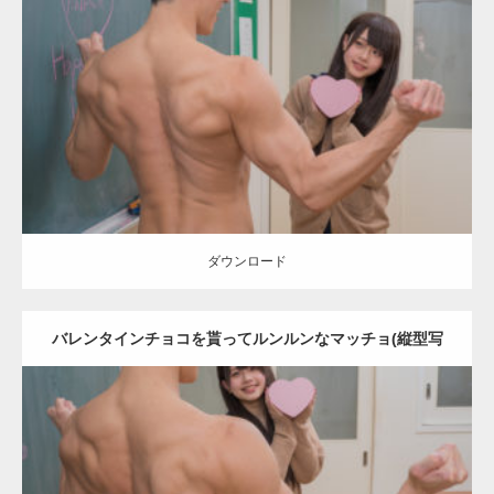
Update:
2022.01.28
Category:
バレンタインのマッチョ(学校)
kaichan
AKIHITO(細マッチ
ョ)
Kaori
上腕三頭筋
背中
ダウンロード
ダウンロード
バレンタインチョコを貰ってルンルンなマッチョ(縦型写
真)
Update:
2022.01.28