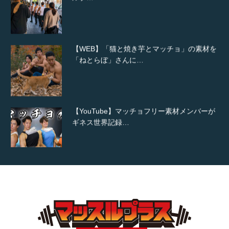
【WEB】「猫と焼き芋とマッチョ」の素材を
「ねとらぼ」さんに…
【YouTube】マッチョフリー素材メンバーが
ギネス世界記録…
【TV】TBS番組「ひるおび」にてマッスルプ
ラスが紹介されま…
TOKYO FMラジオ番組「ONE MORNING」