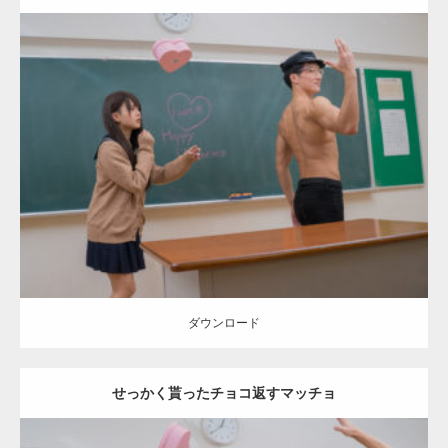
Update:
2022.01.28
Category:
バレンタインのマッチョ(学校)
kaichan
AKIHITO(細マッチ
ョ)
Kaori
背中
ダウンロード
ダウンロード
せっかく貰ったチョコ返すマッチョ