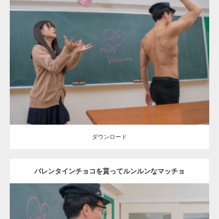
Update:
2022.01.28
Category:
バレンタインのマッチョ(学校)
kaichan
AKIHITO(細マッチ
ョ)
Kaori
背中
ダウンロード
ダウンロード
バレンタインチョコを貰ってルンルンなマッチョ