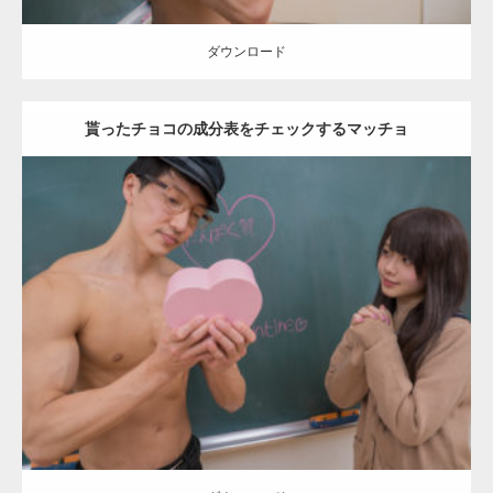
ダウンロード
貰ったチョコの成分表をチェックするマッチョ
Update:
2022.01.28
Category:
バレンタインのマッチョ(学校)
kaichan
Kaori
AKIHITO(細
マッチョ)
上腕二頭筋
肩
ダウンロード