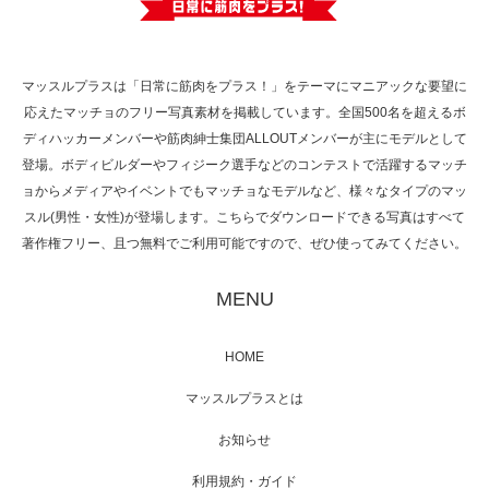
で紹介さ…
マッスルプラスは「日常に筋肉をプラス！」をテーマにマニアックな要望に
応えたマッチョのフリー写真素材を掲載しています。全国500名を超えるボ
NHK「所さん！事件ですよ」に取材されまし
ディハッカーメンバーや筋肉紳士集団ALLOUTメンバーが主にモデルとして
た（6/8放送）
登場。ボディビルダーやフィジーク選手などのコンテストで活躍するマッチ
ョからメディアやイベントでもマッチョなモデルなど、様々なタイプのマッ
スル(男性・女性)が登場します。こちらでダウンロードできる写真はすべて
著作権フリー、且つ無料でご利用可能ですので、ぜひ使ってみてください。
映画「黄金泥棒」へマッスルプラスメンバー
が出演
MENU
HOME
映画「メカバース」舞台挨拶へマッスルプラ
マッスルプラスとは
スメンバーが出演（3…
お知らせ
利用規約・ガイド