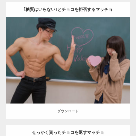
｢糖質はいらない｣とチョコを拒否するマッチョ
Update:
2022.01.28
Category:
バレンタインのマッチョ(学校)
kaichan
AKIHITO(細マッチ
ョ)
Kaori
上腕二頭筋
腹筋
ダウンロード
ダウンロード
せっかく貰ったチョコを返すマッチョ