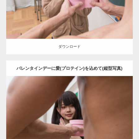
ダウンロード
ダウンロード
バレンタインデーに愛(プロテイン)を込めて(縦型写真)
Update:
2022.01.28
Category:
バレンタインのマッチョ(学校)
kaichan
AKIHITO(細マッチ
ョ)
Kaori
ダウンロード