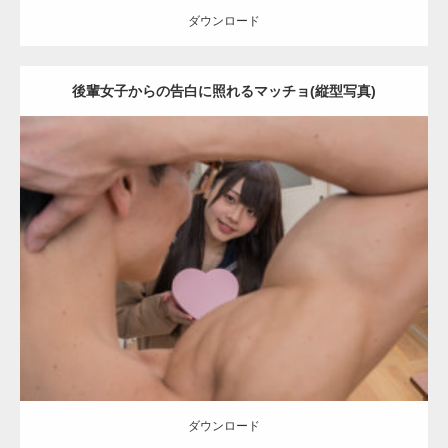
ダウンロード
後輩女子からの告白に照れるマッチョ(縦型写真)
【YouTube】マッチョフリー素材メンバーが
ギネス世界記録…
Update:
2022.01.28
Category:
バレンタインのマッチョ(学校)
kaichan
AKIHITO(細マッチ
【TV】TBS番組「ひるおび」にてマッスルプ
ョ)
Kaori
肩
ラスが紹介されま…
ダウンロード
TOKYO FMラジオ番組「ONE MORNING」
で紹介さ…
ダウンロード