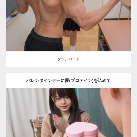
Category:
バレンタインのマッチョ(学校)
kaichan
AKIHITO(細マッチ
ョ)
Kaori
上腕三頭筋
背中
肩
ダウンロード
ダウンロード
バレンタインデーに愛(プロテイン)を込めて
Update:
2022.01.28
Category:
バレンタインのマッチョ(学校)
kaichan
AKIHITO(細マッチ
ョ)
Kaori