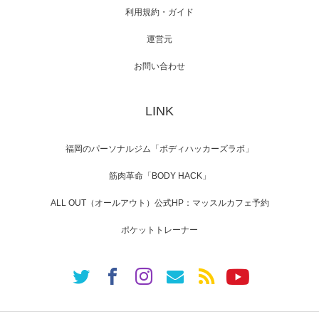
利用規約・ガイド
運営元
映画「メカバース」舞台挨拶へマッスルプラ
スメンバーが出演（3…
お問い合わせ
LINK
【TV】NHK BS「COOL JAPAN 」にてマッス
ルプ…
福岡のパーソナルジム「ボディハッカーズラボ」
筋肉革命「BODY HACK」
ALL OUT（オールアウト）公式HP：マッスルカフェ予約
【WEB】「猫と焼き芋とマッチョ」の素材を
「ねとらぼ」さんに…
ポケットトレーナー