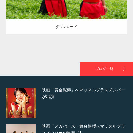
TOKYO FMラジオ番組「ONE MORNING」
で紹介さ…
ダウンロード
NHK「所さん！事件ですよ」に取材されまし
た（6/8放送）
ブログ一覧
映画「黄金泥棒」へマッスルプラスメンバー
が出演
映画「メカバース」舞台挨拶へマッスルプラ
スメンバーが出演（3…