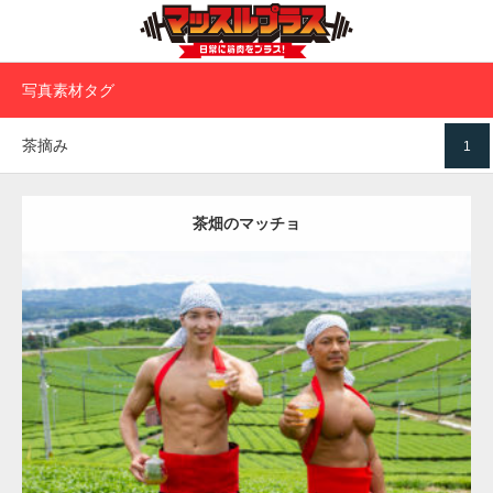
写真素材タグ
茶摘み
1
茶畑のマッチョ
【YouTube】マッチョフリー素材メンバーが
ギネス世界記録…
Update:
2023.02.11
Category:
茶畑のマッチョ
その他
TOSHI(大胸筋)
AKIHITO(細マッチ
ョ)
大胸筋
腹筋
八女 (福岡)
【TV】TBS番組「ひるおび」にてマッスルプ
ラスが紹介されま…
ダウンロード