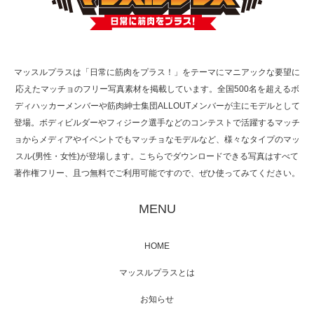
【TV】TBS番組「ひるおび」にてマッスルプ
ラスが紹介されま…
マッスルプラスは「日常に筋肉をプラス！」をテーマにマニアックな要望に
応えたマッチョのフリー写真素材を掲載しています。全国500名を超えるボ
TOKYO FMラジオ番組「ONE MORNING」
ディハッカーメンバーや筋肉紳士集団ALLOUTメンバーが主にモデルとして
で紹介さ…
登場。ボディビルダーやフィジーク選手などのコンテストで活躍するマッチ
ョからメディアやイベントでもマッチョなモデルなど、様々なタイプのマッ
スル(男性・女性)が登場します。こちらでダウンロードできる写真はすべて
著作権フリー、且つ無料でご利用可能ですので、ぜひ使ってみてください。
NHK「所さん！事件ですよ」に取材されまし
た（6/8放送）
MENU
HOME
映画「黄金泥棒」へマッスルプラスメンバー
マッスルプラスとは
が出演
お知らせ