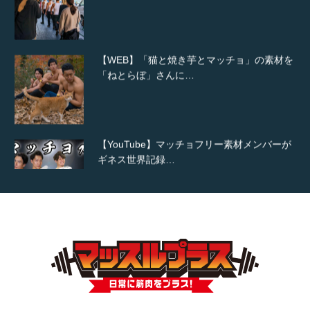
【WEB】「猫と焼き芋とマッチョ」の素材を
「ねとらぼ」さんに…
【YouTube】マッチョフリー素材メンバーが
ギネス世界記録…
【TV】TBS番組「ひるおび」にてマッスルプ
ラスが紹介されま…
TOKYO FMラジオ番組「ONE MORNING」
で紹介さ…