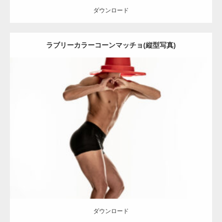
ダウンロード
【YouTube】マッチョフリー素材メンバーが
ラブリーカラーコーンマッチョ(縦型写真)
ギネス世界記録…
【TV】TBS番組「ひるおび」にてマッスルプ
Update:
2022.01.30
ラスが紹介されま…
Category:
カラーコーンとマッチョ
その他
AKIHITO(細マッチョ)
脚
ダウンロード
TOKYO FMラジオ番組「ONE MORNING」
で紹介さ…
ダウンロード
NHK「所さん！事件ですよ」に取材されまし