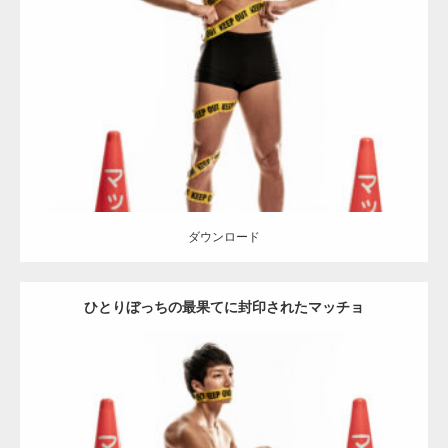
Update:
2022.01.30
Category:
カラーコーンとマッチョ
その他
AKIHITO(細マッチョ)
大
胸筋
肩
ダウンロード
ダウンロード
ひとりぼっちの最果てに封印されたマッチョ
Update:
2022.01.30