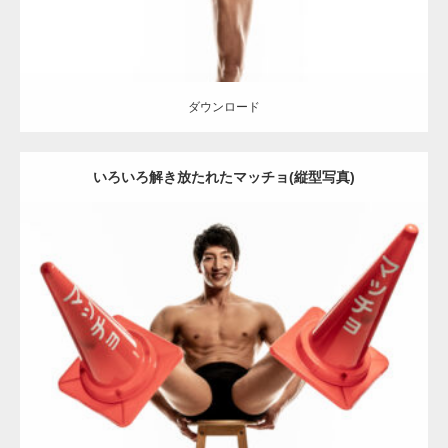
ダウンロード
いろいろ解き放たれたマッチョ(縦型写真)
Update:
2022.01.30
Category:
カラーコーンとマッチョ
その他
AKIHITO(細マッチョ)
腹
筋
ダウンロード