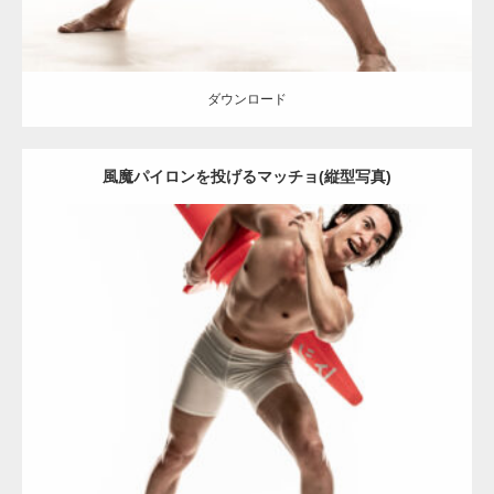
ダウンロード
風魔パイロンを投げるマッチョ(縦型写真)
Update:
2022.01.30
Category:
カラーコーンとマッチョ
その他
SOSUKE
肩
ダウンロード