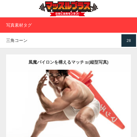
写真素材タグ
三角コーン
28
風魔パイロンを構えるマッチョ(縦型写真)
Update:
2022.01.30
Category:
カラーコーンとマッチョ
その他
SOSUKE
上腕二頭筋
肩
ダウンロード