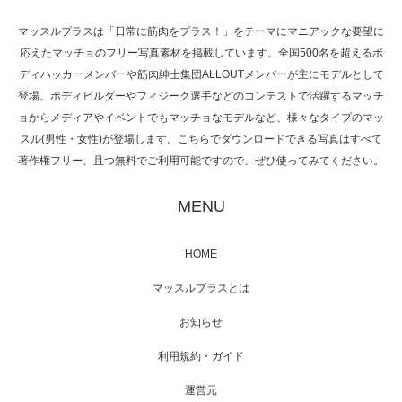
マッスルプラスは「日常に筋肉をプラス！」をテーマにマニアックな要望に
応えたマッチョのフリー写真素材を掲載しています。全国500名を超えるボ
NHK「所さん！事件ですよ」に取材されまし
ディハッカーメンバーや筋肉紳士集団ALLOUTメンバーが主にモデルとして
た（6/8放送）
登場。ボディビルダーやフィジーク選手などのコンテストで活躍するマッチ
ョからメディアやイベントでもマッチョなモデルなど、様々なタイプのマッ
スル(男性・女性)が登場します。こちらでダウンロードできる写真はすべて
著作権フリー、且つ無料でご利用可能ですので、ぜひ使ってみてください。
映画「黄金泥棒」へマッスルプラスメンバー
が出演
MENU
HOME
映画「メカバース」舞台挨拶へマッスルプラ
マッスルプラスとは
スメンバーが出演（3…
お知らせ
利用規約・ガイド
運営元
【TV】NHK BS「COOL JAPAN 」にてマッス