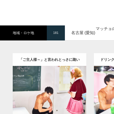
マッチョ
名古屋 (愛知)
地域・ロケ地
181
「ご主人様～」と言われとっさに跪い
ドリン
てしまうマッチョ
Update:
2023.02.11
Category:
メイド喫茶のマッチョ
その他
Category
AKIHITO(細マッチョ)
肩
名古屋 (愛知)
AKIHI
ダウンロード
ダウン