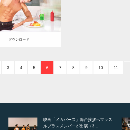
知)
ロード
ダウンロード
3
4
5
6
7
8
9
10
11
【TV】NHK BS「COOL JAPAN 」に
てマッスルプ…