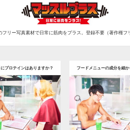
のフリー写真素材で日常に筋肉をプラス。登録不要（著作権フ
クにプロテインはありますか？
フードメニューの成分を細か
と聞くマッチョ
ッチョ
Update:
2023.02.11
Update:
2023.02.11
:
メイド喫茶のマッチョ
その他
Category:
メイド喫茶のマッチ
TO(細マッチョ)
肩
名古屋 (愛知)
AKIHITO(細マッチョ)
肩
名古
ロード
ダウンロード