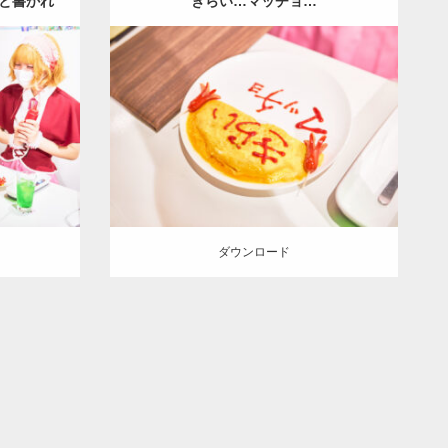
と書かれ
きらい…マッチョ…
Update:
2023.02.11
ョ
その他
Category:
メイド喫茶のマッチョ
その他
 (愛知)
AKIHITO(細マッチョ)
名古屋 (愛知)
ダウンロード
ダウンロード