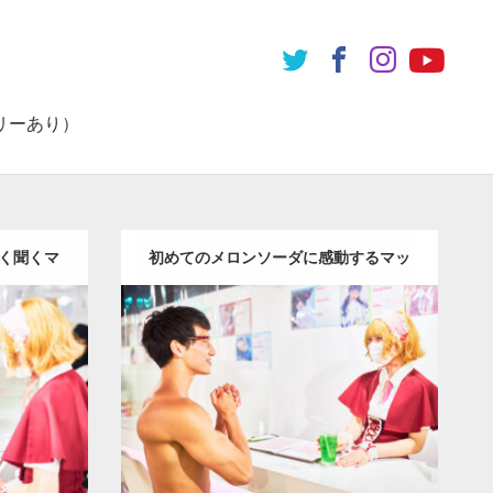
リーあり）
く聞くマ
初めてのメロンソーダに感動するマッ
チョ
Update:
2023.02.11
Category:
メイド喫茶のマッチョ
その他
ョ
その他
AKIHITO(細マッチョ)
上腕三頭筋
肩
名
屋 (愛知)
古屋 (愛知)
ダウンロード