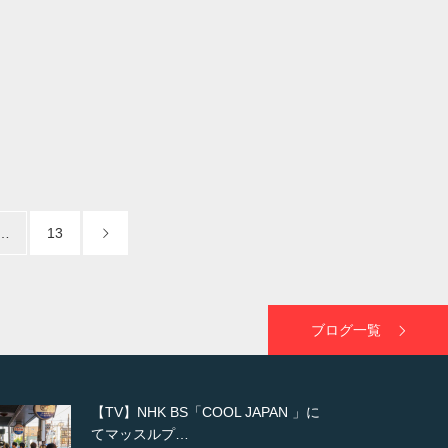
…
13
ブログ一覧
【WEB】「猫と焼き芋とマッチョ」
の素材を「ねとらぼ」さんに…