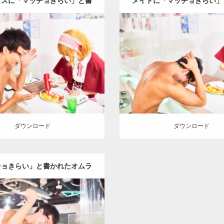
イスに「マッチョきらい」と書
メイドに「マッチョきらい」
かれるマッチョ
て凹むマッチョ
Update:
2023.02.11
Update:
2023.02.11
:
メイド喫茶のマッチョ
その他
Category:
メイド喫茶のマッチ
TO(細マッチョ)
肩
名古屋 (愛知)
AKIHITO(細マッチョ)
名古屋
ロード
ダウンロード
ダウンロード
ダウンロード
チョきらい」と書かれたオムラ
を泣く泣く食べるマッチョ
Update:
2023.02.11
:
メイド喫茶のマッチョ
その他
TO(細マッチョ)
腹筋
名古屋 (愛