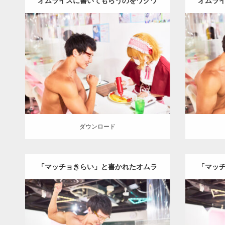
オムライスに書いてもらうのをワクワ
オムラ
クしながら見つめるマッチョ
Update:
2023.02.11
Category:
メイド喫茶のマッチョ
その他
Category
AKIHITO(細マッチョ)
肩
名古屋 (愛知)
AKIHI
ダウンロード
ダウン
ダウンロード
「マッチョきらい」と書かれたオムラ
「マッ
イスを泣く泣く頂くマッチョ
イス
Update:
2023.02.11
Category:
メイド喫茶のマッチョ
その他
Category
AKIHITO(細マッチョ)
腹筋
名古屋 (愛
AKIHI