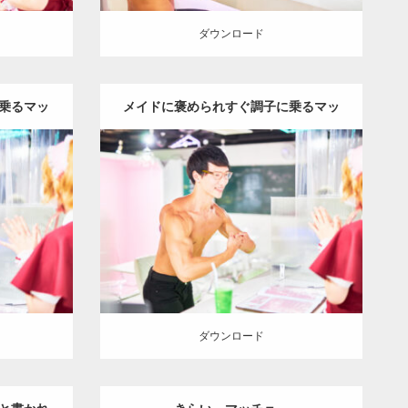
ダウンロード
乗るマッ
メイドに褒められすぐ調子に乗るマッ
)
チョ(モストマスキュラー)
Update:
2023.02.11
ョ
その他
Category:
メイド喫茶のマッチョ
その他
筋
上腕三
AKIHITO(細マッチョ)
肩
上腕二頭筋
上
腕三頭筋
名古屋 (愛知)
ダウンロード
ダウンロード