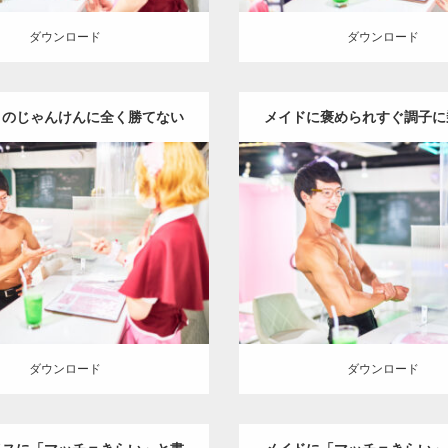
ダウンロード
ダウンロード
とのじゃんけんに全く勝てない
メイドに褒められすぐ調子に
マッチョ
チョ(サイドチェスト
Update:
2023.02.11
Update:
2023.02.11
:
メイド喫茶のマッチョ
その他
Category:
メイド喫茶のマッチ
TO(細マッチョ)
肩
大胸筋
上腕二
AKIHITO(細マッチョ)
肩
大胸
頭筋
名古屋 (愛知)
頭筋
名古屋 (愛知)
ロード
ダウンロード
ダウンロード
ダウンロード