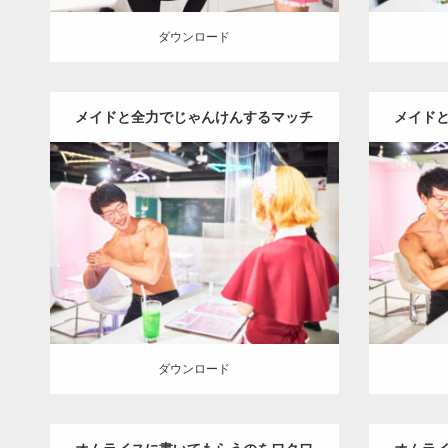
ダウンロード
メイドと全力でじゃんけんするマッチ
メイド
ョ
Update:
2023.02.11
Category
Category:
メイド喫茶のマッチョ
その他
AKIHI
AKIHITO(細マッチョ)
肩
名古屋 (愛知)
ダウンロード
ダウン
ダウンロード